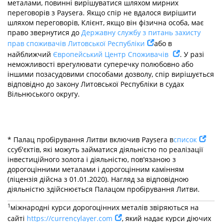
металами, повинні вирішуватися шляхом мирних
переговорів з Paysera. Якщо спір не вдалося вирішити
шляхом переговорів, Клієнт, якщо він фізична особа, має
право звернутися до
Державну службу з питань захисту
прав споживачів Литовської Республіки
або в
найближчий
Європейський Центр Споживачів
. У разі
неможливості врегулювати суперечку полюбовно або
іншими позасудовими способами дозволу, спір вирішується
відповідно до закону Литовської Республіки в судах
Вільнюського округу.
* Палац пробірування Литви включив Paysera в
список
ссуб'єктів, які можуть займатися діяльністю по реалізації
інвестиційного золота і діяльністю, пов'язаною з
дорогоцінними металами і дорогоцінним камінням
(ліцензія дійсна з 01.01.2020). Нагляд за відповідною
діяльністю здійснюється Палацом пробірування Литви.
1
міжнародні курси дорогоцінних металів звіряються на
сайті
https://currencylayer.com
, який надає курси діючих