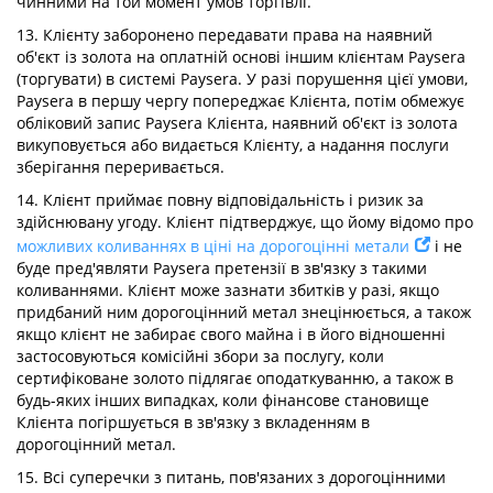
чинними на той момент умов торгівлі.
13. Клієнту заборонено передавати права на наявний
об'єкт із золота на оплатній основі іншим клієнтам Paysera
(торгувати) в системі Paysera. У разі порушення цієї умови,
Paysera в першу чергу попереджає Клієнта, потім обмежує
обліковий запис Paysera Клієнта, наявний об'єкт із золота
викуповується або видається Клієнту, а надання послуги
зберігання переривається.
14. Клієнт приймає повну відповідальність і ризик за
здійснювану угоду. Клієнт підтверджує, що йому відомо про
можливих коливаннях в ціні на дорогоцінні метали
і не
буде пред'являти Paysera претензії в зв'язку з такими
коливаннями. Клієнт може зазнати збитків у разі, якщо
придбаний ним дорогоцінний метал знецінюється, а також
якщо клієнт не забирає свого майна і в його відношенні
застосовуються комісійні збори за послугу, коли
сертифіковане золото підлягає оподаткуванню, а також в
будь-яких інших випадках, коли фінансове становище
Клієнта погіршується в зв'язку з вкладенням в
дорогоцінний метал.
15. Всі суперечки з питань, пов'язаних з дорогоцінними