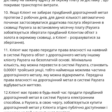
покриває транспортні витрати.
10. Якщо Клієнт не забирає придбаний дорогоцінний метал
протягом 2 робочих днів, для даної кількості автоматично
починає застосовуватися додаткова послуга зберігання в
сховищі Paysera за встановлену місячну плату (Paysera
зобов'язується зберігати придбаний Клієнтом об'єкт з
золота в окремому сховищі, а Клієнт - розрахуватися за
зберігання).
11. Клієнт має право передати права власності на наявний
в системі Paysera об'єкт з дорогоцінного металу іншому
клієнту Paysera на безоплатній основі. Мінімальна
кількість, яку можна перевести в системі Paysera, становить
0,00001 тройської унції, тобто найменша можлива частина
дорогоцінного металу, яку можна відокремити. Передача
права власності на дорогоцінний метал в системі Paysera
відбувається миттєво.
12.Клієнт має право в будь-який час продати придбаний
дорогоцінний метал в системі Paysera електронним
способом, а Paysera, в свою чергу, зобов'язується купити
дорогоцінний метал у Клієнта згідно публічно доступними і