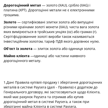
Дорогоцінний метал
— золото (XAU), срібло (XAG) і
платина (XPT). Дорогоцінні метали не є електронними
грошима.
Золото
— сертифіковані злитки золота або випущені
різними країнами золоті монети (XAU), чиста вага золота
яких вимірюється в тройських унціях (oz) або грамах (г).
Серітіфіцірованние золоті вироби також називаються
Інвестиційним золотом, тариф ПДВ якого дорівнює нулю.
Об'єкт із золота
— злиток золота або одиниця золота.
Майно клієнта
—одиниці або частини наявного
дорогоцінного металу.
1.Дані Правила купівлі-продажу і зберігання дорогоцінних
металів в системі Paysera (далі - Правила) є додатком до
Генерального договору, які застосовуються щодо Клієнта,
який має рахунок Paysera та отримав або купив
дорогоцінний метал в системі Paysera, а також при
зберіганні майна Клієнта в системі Paysera.