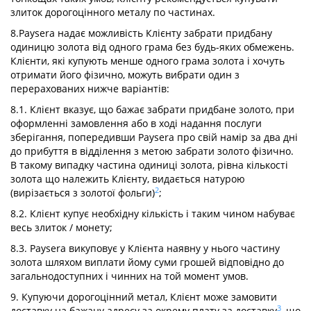
злиток дорогоцінного металу по частинах.
8.Paysera надає можливість Клієнту забрати придбану
одиницю золота від одного грама без будь-яких обмежень.
Клієнти, які купують менше одного грама золота і хочуть
отримати його фізично, можуть вибрати один з
перерахованих нижче варіантів:
8.1. Клієнт вказує, що бажає забрати придбане золото, при
оформленні замовлення або в ході надання послуги
зберігання, попередивши Paysera про свій намір за два дні
до прибуття в відділення з метою забрати золото фізично.
В такому випадку частина одиниці золота, рівна кількості
золота що належить Клієнту, видається натурою
2
(вирізається з золотої фольги)
;
8.2. Клієнт купує необхідну кількість і таким чином набуває
весь злиток / монету;
8.3. Paysera викуповує у Клієнта наявну у нього частину
золота шляхом виплати йому суми грошей відповідно до
загальнодоступних і чинних на той момент умов.
9. Купуючи дорогоцінний метал, Клієнт може замовити
3
доставку на бажану адресу за окрему плату за доставку
, що