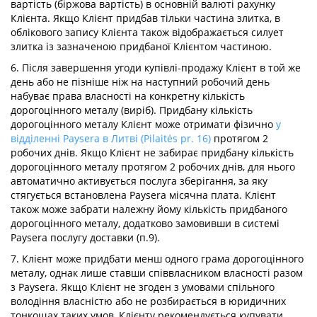
вартість (біржова вартість) в основній валюті рахунку
Клієнта. Якщо Клієнт придбав тільки частина злитка, в
облікового запису Клієнта також відображається силует
злитка із зазначеною придбаної Клієнтом частиною.
6. Після завершення угоди купівлі-продажу Клієнт в той же
день або не пізніше ніж на наступний робочий день
набуває права власності на конкретну кількість
дорогоцінного металу (виріб). Придбану кількість
дорогоцінного металу Клієнт може отримати фізично
у
відділенні Paysera в Литві (Pilaitės pr. 16)
протягом 2
робочих днів. Якщо Клієнт не забирає придбану кількість
дорогоцінного металу протягом 2 робочих днів, для нього
автоматично активується послуга зберігання, за яку
стягується встановлена Paysera місячна плата. Клієнт
також може забрати належну йому кількість придбаного
дорогоцінного металу, додатково замовивши в системі
Paysera послугу доставки (п.9).
7. Клієнт може придбати менш одного грама дорогоцінного
металу, однак лише ставши співвласником власності разом
з Paysera. Якщо Клієнт не згоден з умовами спільного
володіння власністю або не розбирається в юридичних
тонкощах таких умов, Клієнту рекомендується купувати