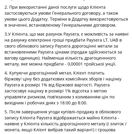
2. При використанні даної послуги щодо Клієнта
застосовуються умови Генерального договору, а також
умови цього Додатку. Терміни в Додатку використовуються
в значенні, встановленому Генеральними договором.
3.У Клієнта, що має рахунок Paysera, є можливість за наявні
на рахунку електронні гроші придбати Paysera LT, UAB в
свого облікового запису Paysera дорогоцінні метали за
встановленими Paysera цінами (продаж здійснюється за
вагову одиницю). Найменша кількість драгоценнного
металу, яке можна придбати - 0,00001 тройської унції.
4. Купуючи дорогоцінний метал, Клієнт платить
біржову
1
ціну без додаткових комісійних зборів і націнку
Paysera в розмірі 1% від біржової вартості. Paysera
застосовує націнку в розмірі 1% відсотка з метою
управляти ризиком, пов'язаним з коливанням цін по
вихідним і робочих днях з 18:00 до 8:00.
5. Після завершення угоди купівлі-продажу в облікового
запису Клієнта Paysera відображається майно Клієнта -
наявне у Клієнта кількість дорогоцінного металу (і злиток /
монета, якщо Клієнт вибрав такий варіант) і грошова