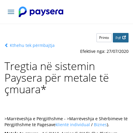
Navigacioni
toggle
Printo
Pdf
Kthehu tek përmbajtja
Efektive nga: 27/07/2020
Tregtia në sistemin
Paysera për metale të
çmuara
*
>Marrëveshja e Përgjithshme - >Marrëveshja e Shërbimeve të
Përgjithshme të Pagesave
klientë individual
/
Biznes
).