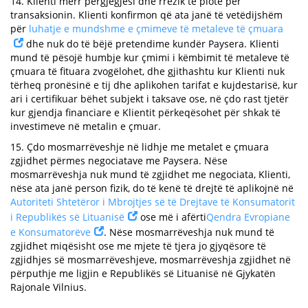
14. Klienti merr përgjegjësi dhe rrezik të plotë për
transaksionin. Klienti konfirmon që ata janë të vetëdijshëm
për
luhatje e mundshme e çmimeve të metaleve të çmuara
dhe nuk do të bëjë pretendime kundër Paysera. Klienti
mund të pësojë humbje kur çmimi i këmbimit të metaleve të
çmuara të fituara zvogëlohet, dhe gjithashtu kur Klienti nuk
tërheq pronësinë e tij dhe aplikohen tarifat e kujdestarisë, kur
ari i certifikuar bëhet subjekt i taksave ose, në çdo rast tjetër
kur gjendja financiare e Klientit përkeqësohet për shkak të
investimeve në metalin e çmuar.
15. Çdo mosmarrëveshje në lidhje me metalet e çmuara
zgjidhet përmes negociatave me Paysera. Nëse
mosmarrëveshja nuk mund të zgjidhet me negociata, Klienti,
nëse ata janë person fizik, do të kenë të drejtë të aplikojnë në
Autoriteti Shtetëror i Mbrojtjes së të Drejtave të Konsumatorit
i Republikës së Lituanisë
ose më i afërti
Qendra Evropiane
e Konsumatorëve
. Nëse mosmarrëveshja nuk mund të
zgjidhet miqësisht ose me mjete të tjera jo gjyqësore të
zgjidhjes së mosmarrëveshjeve, mosmarrëveshja zgjidhet në
përputhje me ligjin e Republikës së Lituanisë në Gjykatën
Rajonale Vilnius.