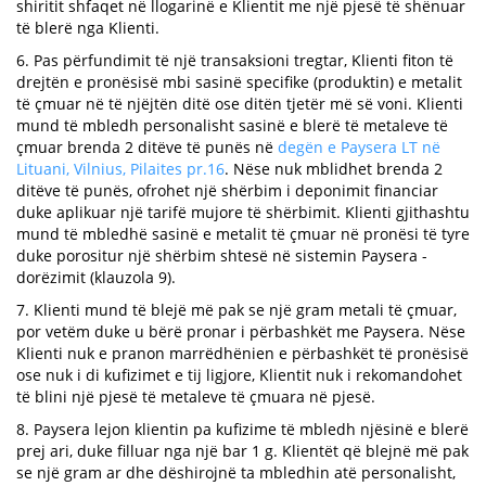
shiritit shfaqet në llogarinë e Klientit me një pjesë të shënuar
të blerë nga Klienti.
6. Pas përfundimit të një transaksioni tregtar, Klienti fiton të
drejtën e pronësisë mbi sasinë specifike (produktin) e metalit
të çmuar në të njëjtën ditë ose ditën tjetër më së voni. Klienti
mund të mbledh personalisht sasinë e blerë të metaleve të
çmuar brenda 2 ditëve të punës në
degën e Paysera LT në
Lituani, Vilnius, Pilaites pr.16
. Nëse nuk mblidhet brenda 2
ditëve të punës, ofrohet një shërbim i deponimit financiar
duke aplikuar një tarifë mujore të shërbimit. Klienti gjithashtu
mund të mbledhë sasinë e metalit të çmuar në pronësi të tyre
duke porositur një shërbim shtesë në sistemin Paysera -
dorëzimit (klauzola 9).
7. Klienti mund të blejë më pak se një gram metali të çmuar,
por vetëm duke u bërë pronar i përbashkët me Paysera. Nëse
Klienti nuk e pranon marrëdhënien e përbashkët të pronësisë
ose nuk i di kufizimet e tij ligjore, Klientit nuk i rekomandohet
të blini një pjesë të metaleve të çmuara në pjesë.
8. Paysera lejon klientin pa kufizime të mbledh njësinë e blerë
prej ari, duke filluar nga një bar 1 g. Klientët që blejnë më pak
se një gram ar dhe dëshirojnë ta mbledhin atë personalisht,