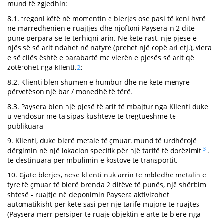
mund të zgjedhin:
8.1. tregoni këtë në momentin e blerjes ose pasi të keni hyrë
në marrëdhënien e ruajtjes dhe njoftoni Paysera-n 2 ditë
pune përpara se të tërhiqni arin. Në këtë rast, një pjesë e
njësisë së arit ndahet në natyrë (prehet një copë ari etj.), vlera
e së cilës është e barabartë me vlerën e pjesës së arit që
zotërohet nga klienti.
2
;
8.2. Klienti blen shumën e humbur dhe në këtë mënyrë
përvetëson një bar / monedhë të tërë.
8.3. Paysera blen një pjesë të arit të mbajtur nga Klienti duke
u vendosur me ta sipas kushteve të tregtueshme të
publikuara
9. Klienti, duke blerë metale të çmuar, mund të urdhërojë
3
dërgimin në një lokacion specifik për një tarifë të dorëzimit
,
të destinuara për mbulimin e kostove të transportit.
10. Gjatë blerjes, nëse klienti nuk arrin të mbledhë metalin e
tyre të çmuar të blerë brenda 2 ditëve të punës, një shërbim
shtesë - ruajtje në deponimin Paysera aktivizohet
automatikisht për këtë sasi për një tarifë mujore të ruajtes
(Paysera merr përsipër të ruajë objektin e artë të blerë nga