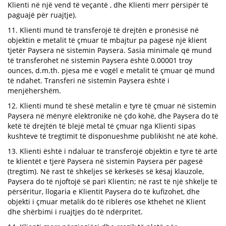
Klienti në një vend të veçantë , dhe Klienti merr përsipër të
paguajë për ruajtje).
11. Klienti mund të transferojë të drejtën e pronësisë në
objektin e metalit të çmuar të mbajtur pa pagesë një klient
tjetër Paysera në sistemin Paysera. Sasia minimale që mund
të transferohet në sistemin Paysera është 0.00001 troy
ounces, d.m.th. pjesa më e vogël e metalit të çmuar që mund
të ndahet. Transferi në sistemin Paysera është i
menjëhershëm.
12. Klienti mund të shesë metalin e tyre të çmuar në sistemin
Paysera në mënyrë elektronike në çdo kohë, dhe Paysera do të
ketë të drejtën të blejë metal të çmuar nga Klienti sipas
kushteve të tregtimit të disponueshme publikisht në atë kohë.
13. Klienti është i ndaluar të transferojë objektin e tyre të artë
te klientët e tjerë Paysera në sistemin Paysera për pagesë
(tregtim). Në rast të shkeljes së kërkesës së kësaj klauzole,
Paysera do të njoftojë së pari Klientin; në rast të një shkelje të
përsëritur, llogaria e Klientit Paysera do të kufizohet, dhe
objekti i çmuar metalik do të riblerës ose kthehet në Klient
dhe shërbimi i ruajtjes do të ndërpritet.