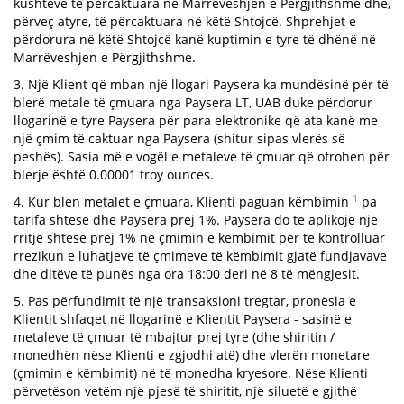
kushteve të përcaktuara në Marrëveshjen e Përgjithshme dhe,
përveç atyre, të përcaktuara në këtë Shtojcë. Shprehjet e
përdorura në këtë Shtojcë kanë kuptimin e tyre të dhënë në
Marrëveshjen e Përgjithshme.
3. Një Klient që mban një llogari Paysera ka mundësinë për të
blerë metale të çmuara nga Paysera LT, UAB duke përdorur
llogarinë e tyre Paysera për para elektronike që ata kanë me
një çmim të caktuar nga Paysera (shitur sipas vlerës së
peshës). Sasia më e vogël e metaleve të çmuar që ofrohen për
blerje është 0.00001 troy ounces.
1
4. Kur blen metalet e çmuara, Klienti paguan këmbimin
pa
tarifa shtesë dhe Paysera prej 1%. Paysera do të aplikojë një
rritje shtesë prej 1% në çmimin e këmbimit për të kontrolluar
rrezikun e luhatjeve të çmimeve të këmbimit gjatë fundjavave
dhe ditëve të punës nga ora 18:00 deri në 8 të mëngjesit.
5. Pas përfundimit të një transaksioni tregtar, pronësia e
Klientit shfaqet në llogarinë e Klientit Paysera - sasinë e
metaleve të çmuar të mbajtur prej tyre (dhe shiritin /
monedhën nëse Klienti e zgjodhi atë) dhe vlerën monetare
(çmimin e këmbimit) në të monedha kryesore. Nëse Klienti
përvetëson vetëm një pjesë të shiritit, një siluetë e gjithë