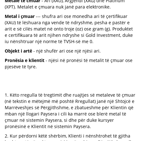
Metale te cmuar
- Ari (XAU), Argjendi (XAG) dhe Platinum
(XPT). Metalet e çmuara nuk janë para elektronike.
Metal i çmuar
--- shufra ari ose monedha ari të çertifikuar
(XAU) të lëshuara nga vende të ndryshme, pesha e pastër e
arit e së cilës matet në onto troje (oz) ose gram (g). Produktet
e certifikuara të arit njihen ndryshe si Gold Investment, duke
iu nënshtruar një norme të TVSH-së me 0.
Objekt i artë
- një shufër ari ose një njësi ari.
Pronësia e klientit
- njësi në pronësi të metalit të çmuar ose
pjesëve të tyre.
1. Këto rregulla të tregtimit dhe ruajtjes së metaleve të çmuar
(në tekstin e mëtejmë më poshtë Rregullat) janë një Shtojcë e
Marrëveshjes së Përgjithshme, e zbatueshme për Klientin që
mban një llogari Paysera i cili ka marrë ose blerë metal të
çmuar në sistemin Paysera, si dhe për duke kursyer
pronësinë e Klientit në sistemin Paysera.
2. Kur përdorni këtë shërbim, Klienti i nënshtrohet të gjitha