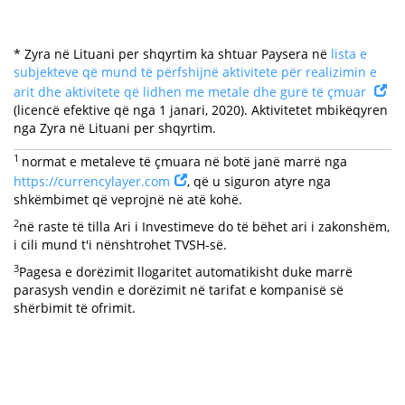
* Zyra në Lituani per shqyrtim ka shtuar Paysera në
lista e
subjekteve që mund të përfshijnë aktivitete për realizimin e
arit dhe aktivitete që lidhen me metale dhe gurë të çmuar
(licencë efektive që nga 1 janari, 2020). Aktivitetet mbikëqyren
nga Zyra në Lituani per shqyrtim.
1
normat e metaleve të çmuara në botë janë marrë nga
https://currencylayer.com
, që u siguron atyre nga
shkëmbimet që veprojnë në atë kohë.
2
në raste të tilla Ari i Investimeve do të bëhet ari i zakonshëm,
i cili mund t'i nënshtrohet TVSH-së.
3
Pagesa e dorëzimit llogaritet automatikisht duke marrë
parasysh vendin e dorëzimit në tarifat e kompanisë së
shërbimit të ofrimit.