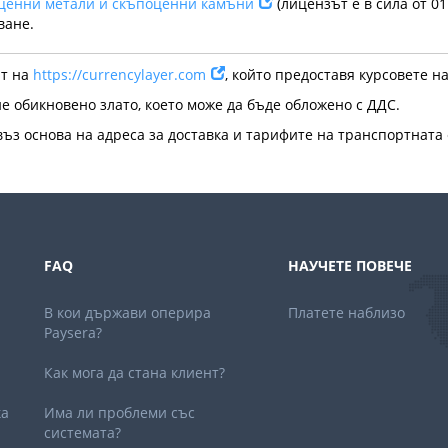
с ценни метали и скъпоценни камъни
(лицензът е в сила от 01
ване.
ат на
https://currencylayer.com
, който предоставя курсовете н
е обикновено злато, което може да бъде обложено с ДДС.
 въз основа на адреса за доставка и тарифите на транспортната
FAQ
НАУЧЕТЕ ПОВЕЧЕ
В кои държави оперира
Платете наблизо
Paysera?
Как мога да стана клиент?
ка
Има ли проблеми със
системата?