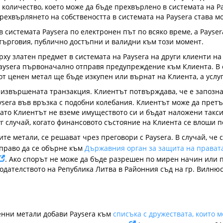
 количество, което може да бъде прехвърлено в системата на Pay
Прехвърлянето на собствеността в системата на Paysera става 
 системата Paysera по електронен път по всяко време, а Payser
а търговия, публично достъпни и валидни към този момент.
ху златен предмет в системата на Paysera на други клиенти на
Paysera първоначално отправя предупреждение към Клиента. В 
от ценен метал ще бъде изкупен или върнат на Клиента, а усл
а извършената транзакция. Клиентът потвърждава, че е запозн
sera във връзка с подобни колебания. Клиентът може да претър
огато Клиентът не вземе имуществото си и бъдат наложени такс
уг случай, когато финансовото състояние на Клиента се влоши
ите метали, се решават чрез преговори с Paysera. В случай, че
 право да се обърне към
Държавния орган за защита на правата
. Ако спорът не може да бъде разрешен по мирен начин или 
нодателството на Република Литва в Районния съд на гр. Вилнюс
ценни метали добави Paysera към
списъка с дружествата, които 