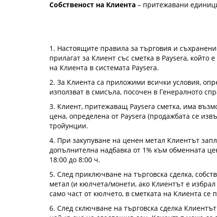
Собственост на Клиента
– притежавани единици
1. Настоящите правила за търговия и съхранени
прилагат за Клиент със сметка в Paysera, който 
на Клиента в системата Paysera.
2. За Клиента са приложими всички условия, оп
използват в смисъла, посочен в Генералното сп
3. Клиент, притежаващ Paysera сметка, има възмо
цена, определена от Paysera (продажбата се извъ
тройунции.
4. При закупуване на ценен метал Клиентът за
допълнителна надбавка от 1% към обменната цен
18:00 до 8:00 ч.
5. След приключване на търговска сделка, собст
метал (и кюлчета/монети, ако Клиентът е избрал
само част от кюлчето, в сметката на Клиента се 
6. След сключване на търговска сделка Клиентът