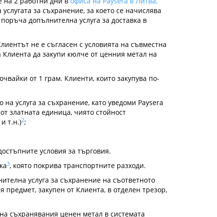
е на 2 работни дни в
офиса на Paysera в Литва,
 услугата за съхранение, за което се начислява
 поръча допълнителна услуга за доставка в
 Клиентът не е съгласен с условията на съвместна
а Клиента да закупи кюлче от ценния метал на
чвайки от 1 грам. Клиенти, които закупува по-
о на услуга за съхранение, като уведоми Paysera
 от златната единица, чиято стойност
2
и т.н.)
;
 достъпните условия за търговия.
3
ка
, която покрива транспортните разходи.
нителна услуга за съхранение на съответното
 предмет, закупен от Клиента, в отделен трезор,
 на съхранявания ценен метал в системата