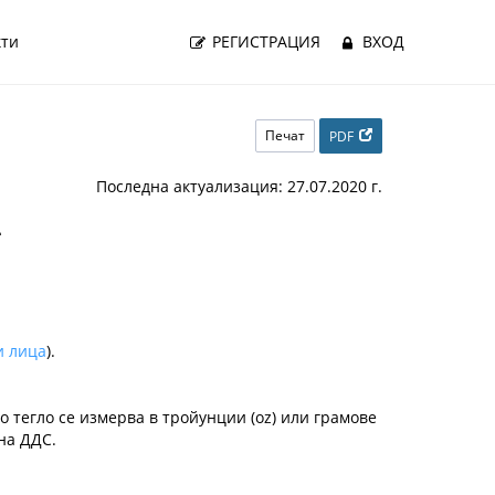
кти
РЕГИСТРАЦИЯ
ВХОД
Печат
PDF
Последна актуализация: 27.07.2020 г.
*
и лица
).
тегло се измерва в тройунции (oz) или грамове
на ДДС.