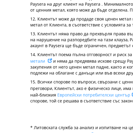
Paysera на друг клиент на Paysera . Минималното
от ценния метал, която може да бъде отделена. 
12. Клиентът може да продаде своя ценен метал в
метал от Клиента, в съответствие с условията з
13. Клиентът няма право да прехвърля права вър
на нарушение на разпоредбите на тази клауза, 
акаунт в Paysera ще бъде ограничен, предметът 
14. Клиентът поема пълна отговорност и риск з
метали
и няма да предявява искове срещу Pay
закупения от него ценен метал падне, както и к
подлежи на облагане с данъци или във всеки др
15. Всички спорове по въпроси, свързани с ценн
преговори, Клиентът, ако е физическо лице, има
най-близкия
Европейски потребителски център
спорове, той се решава в съответствие със зако
* Литовската служба за анализ и изпитване на 