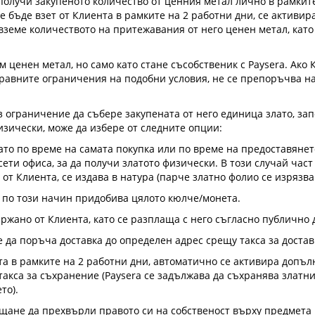
получи закупеното количество от ценния метал лично в рамкит
е бъде взет от Клиента в рамките на 2 работни дни, се активира
вземе количеството на притежавания от него ценен метал, като
м ценен метал, но само като стане съсобственик с Paysera. Ако
 правните ограничения на подобни условия, не се препоръчва н
 ограничение да събере закупената от него единица злато, запо
изически, може да избере от следните опции:
лато по време на самата покупка или по време на предоставянет
ети офиса, за да получи златото физически. В този случай част
от Клиента, се издава в натура (парче златно фолио се изрязва 
и по този начин придобива цялото кюлче/монета.
 държано от Клиента, като се разплаща с него съгласно публично
 да поръча доставка до определен адрес срещу такса за достав
та в рамките на 2 работни дни, автоматично се активира допъл
акса за съхранение (Paysera се задължава да съхранява златния
то).
щане да прехвърли правото си на собственост върху предмета