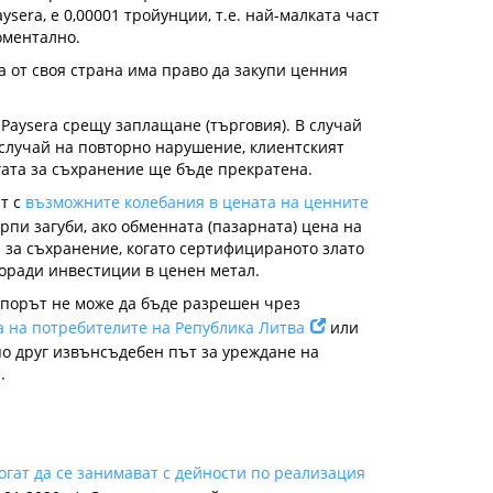
sera, е 0,00001 тройунции, т.е. най-малката част
моментално.
a от своя страна има право да закупи ценния
 Paysera срещу заплащане (търговия). В случай
случай на повторно нарушение, клиентският
угата за съхранение ще бъде прекратена.
ат с
възможните колебания в цената на ценните
пи загуби, ако обменната (пазарната) цена на
и за съхранение, когато сертифицираното злато
 поради инвестиции в ценен метал.
 спорът не може да бъде разрешен чрез
 на потребителите на Република Литва
или
по друг извънсъдебен път за уреждане на
.
могат да се занимават с дейности по реализация