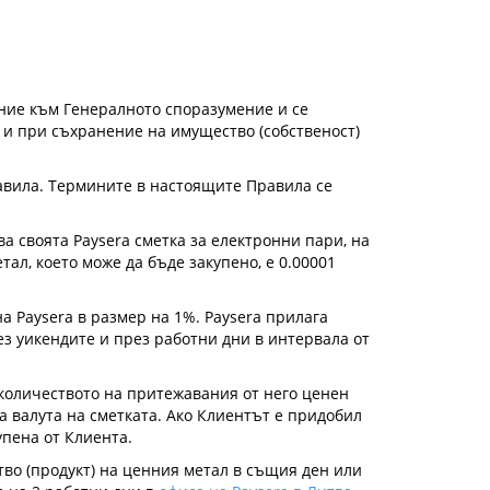
ние към Генералното споразумение и се
то и при съхранение на имущество (собственост)
равила. Термините в настоящите Правила се
ва своята Paysera сметка за електронни пари, на
ал, което може да бъде закупено, е 0.00001
а Paysera в размер на 1%. Paysera прилага
з уикендите и през работни дни в интервала от
- количеството на притежавания от него ценен
а валута на сметката. Ако Клиентът е придобил
упена от Клиента.
тво (продукт) на ценния метал в същия ден или