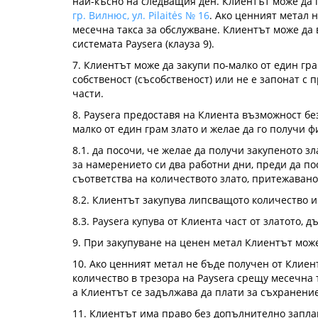
най-късно на следващия ден. Клиентът може да 
гр. Вилнюс, ул. Pilaitės № 16
. Ако ценният метал н
месечна такса за обслужване. Клиентът може да 
системата Paysera (клауза 9).
7. Клиентът може да закупи по-малко от един гра
собственост (съсобственост) или не е запонат с
части.
8. Paysera предоставя на Клиента възможност без
малко от един грам злато и желае да го получи ф
8.1. да посочи, че желае да получи закупеното з
за намерението си два работни дни, преди да пос
съответства на количеството злато, притежавано 
8.2. Клиентът закупува липсващото количество 
8.3. Paysera купува от Клиента част от златото,
9. При закупуване на ценен метал Клиентът може
10. Ако ценният метал не бъде получен от Клиен
количество в трезора на Paysera срещу месечна т
а Клиентът се задължава да плати за съхранение
11. Клиентът има право без допълнително запла