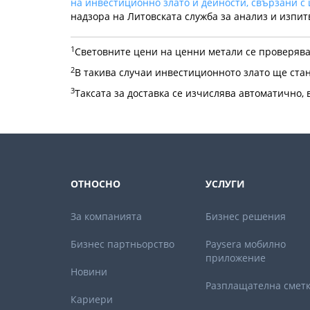
на инвестиционно злато и дейности, свързани 
надзора на Литовската служба за анализ и изпит
1
Световните цени на ценни метали се проверяв
2
В такива случаи инвестиционното злато ще стан
3
Таксата за доставка се изчислява автоматично,
ОТНОСНО
УСЛУГИ
За компанията
Бизнес решения
Бизнес партньорствo
Paysera мобилно
приложение
Новини
Разплащателна смет
Кариери