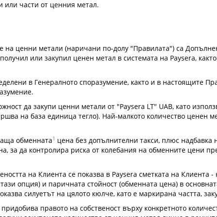
 или части от ценния метал.
е на ценни метали (наричани по-долу "Правилата") са Допълне
е получил или закупил ценен метал в системата на Paysera, как
ределени в Генералното споразумение, както и в настоящите П
разумение.
жност да закупи ценни метали от "Paysera LT" UAB, като използ
ршва на база единица тегло). Най-малкото количество ценен мет
1
плаща обменната
цена без допълнителни такси, плюс надбавка н
а, за да контролира риска от колебания на обменните цени пре
веността на Клиента се показва в Paysera сметката на Клиента 
 тази опция) и паричната стойност (обменната цена) в основнат
показва силуетът на цялото кюлче, като е маркирана частта, зак
 придобива правото на собственост върху конкретното количес