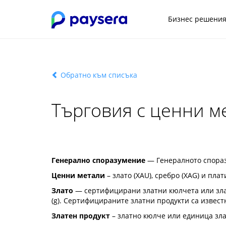
Бизнес решени
Обратно към списъка
Търговия с ценни ме
Генерално споразумение
— Генералното спораз
Ценни метали
– злато (XAU), сребро (XAG) и пла
Злато
— сертифицирани златни кюлчета или злат
(g). Сертифицираните златни продукти са извест
Златен продукт
– златно кюлче или единица зла