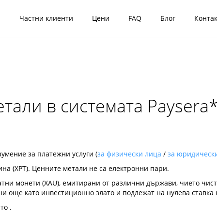
я
Частни клиенти
Цени
FAQ
Блог
Конта
тали в системата Paysera
умение за платежни услуги (
за физически лица
/
за юридическ
тина (XPT). Ценните метали не са електронни пари.
ни монети (XAU), емитирани от различни държави, чието чисто 
ни още като инвестиционно злато и подлежат на нулева ставка 
то .