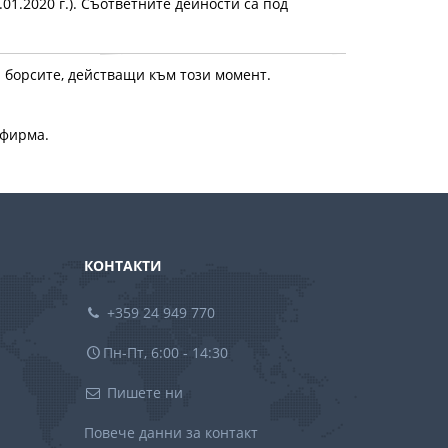
.01.2020 г.). Съответните дейности са под
а борсите, действащи към този момент.
 фирма.
КОНТАКТИ
+359 24 949 770
Пн-Пт, 6:00 - 14:30
Пишете ни
Повече данни за контакт