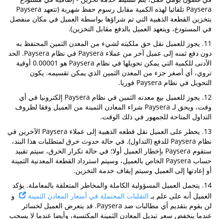
Paysera تلقائيا لهذه الكمية مقابل رسوم حفظ شهرية (تتعهد Paysera
بتخزين القطعة الذهبية التي تم شراؤها بواسطة العميل في مكان منفصل
في المستودع، ويتعهد العميل بالدفع مقابل التخزين).
11. يجوز للعميل نقل حق ملكيته لشيء من المعدن الثمين المحتفظ به
دون دفع ثمنه إلى عميل آخر من عملاء Paysera في نظام Paysera. الحد
الأدنى للكمية التي يمكن تحويلها في نظام Paysera هو 0.00001 أوقية
تروي، أي أصغر جزء من المعدن الثمين الذي يمكن تقسيمه. يكون
التحويل في نظام Paysera فوريا.
12. يجوز للعميل بيع معدنه الثمين في نظام Paysera إلكترونيا في أي
وقت، ويحق لـ Paysera شراء المعادن الثمينة من العميل وفقا لظروف
التداول المتاحة للجمهور في ذلك الوقت.
13. يحظر على العميل نقل قطعه الذهبية إلى عملاء Paysera الآخرين في
نظام Paysera للدفع (التداول). في حالة حدوث خرق لمتطلبات هذا البند،
ستقوم Paysera بإخطار العميل أولا؛ في حالة تكرار الخرق، سيتم تقييد
حساب Paysera الخاص بالعميل، وسيتم استرداد القطعة المعدنية الثمينة
أو إعادتها إلى العميل وسيتم إيقاف خدمة التخزين.
14. يتحمل العميل المسؤولية الكاملة والمخاطر المتعلقة بالمعاملة. يؤكد
العميل أنه على علم بـ
التقلبات المحتملة في أسعار المعادن الثمينة
و
لن يقوم بتقديم أي مطالبات ضد Paysera. قد يتعرض العميل لخسائر
عندما ينخفض ​​سعر تبديل المعادن الثمينة المكتسبة، وأيضا عندما لا يسحب