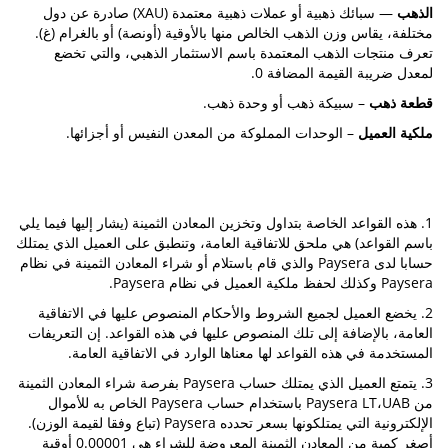
الذهب
— سبائك ذهبية أو عملات ذهبية معتمدة (XAU) صادرة عن دول
مختلفة، يقاس وزن الذهب الخالص منها بالأوقية (أونصة) أو بالغرام (غ).
تعرف منتجات الذهب المعتمدة باسم الاستثمار الذهبي، والتي تخضع
لمعدل ضريبة القيمة المضافة 0.
قطعة ذهب
– سبيكة ذهب أو وحدة ذهب.
ملكية العميل
– الوحدات المملوكة من المعدن النفيس أو أجزائها.
1. هذه القواعد الخاصة بتداول وتخزين المعادن الثمينة (يشار إليها فيما يلي
باسم القواعد) هي ملحق للاتفاقية العامة، وتنطبق على العميل الذي يمتلك
حسابا لدى Paysera والذي قام باستلام أو شراء المعادن الثمينة في نظام
Paysera وكذلك لحفظ ملكية العميل في نظام Paysera.
2. يخضع العميل لجميع الشروط والأحكام المنصوص عليها في الاتفاقية
العامة، بالإضافة إلى تلك المنصوص عليها في هذه القواعد. إن التعريفات
المستخدمة في هذه القواعد لها معناها الوارد في الاتفاقية العامة.
3. يتمتع العميل الذي يمتلك حساب Paysera بفرصة شراء المعادن الثمينة
من Paysera LT،UAB باستخدام حساب Paysera الخاص به للأموال
الإلكترونية التي يمتلكونها بسعر تحدده Paysera (تباع وفقا لقيمة الوزن).
أصغر كمية من المعادن الثمينة المعروضة للشراء هي 0.00001 أوقية