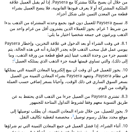
من خلال أن يصبح مالكا مشتركا مع Paysera. إذا لم يقبل العميل علاقة
الملكية المشتركة أو لا يعرف قيودها القانونية، فلا ينصح العميل بشراء
قطعة من المعدن الثمين على شكل أجزاء.
8. تسمح Paysera للعميل دون قيود بجمع وحدته المشتراة من الذهب بدءا
من شريط 1 غرام. يجوز للعملاء الذين يشترون أقل من غرام واحد من
الذهب ويرغبون في جمعه شخصيا اختيار ما يلي:
8.1. في وقت الشراء أو بعد الدخول في علاقة التخزين، وإخطار Paysera
بيومي عمل قبل سحب الذهب فإنه يجدر الإشارة أنه في هذه الحالة، يتم
تقسيم جزء من وحدة الذهب عينيا (يتم قطع قطعة من ورقة الذهب، وما
2
إلى ذلك)، والتي تساوي قيمتها قيمة جزء الذهب الذي يمتلكه العميل
؛
10. يجوز للعميل في أي وقت أن يبيع إلكترونيا المعادن الثمينة التي يمتلكها
في نظام Paysera، وتتعهد Paysera بشراء المعادن الثمينة من العميل
بسعر السوق الساري في ذلك الوقت، وأحيانا بسعر إضافي حسب العملة
والوقت من اليوم.
8.3. تشتري Paysera من العميل جزءا من الذهب الذي يحتفظ به عن
طريق التسوية معهم وفقا لشروط التداول المتاحة للجمهور
9. يجوز للعميل، من خلال شراء المعادن الثمينة، أن يطلب توصيلها إلى
3
موقع محدد مقابل رسوم توصيل
، مخصصة لتغطية تكاليف النقل.
10. أثناء الشراء، إذا فشل العميل في جمع المعادن الثمينة التي تم شراؤها
في غضون يومي عمل، يتم تنشيط خدمة تخزين - إضافية في مستودع