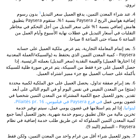
تروي.
1
4. عند شراء المعدن الثمين، يدفع العميل سعر التبديل
بدون رسوم
إضافية هوامش الربح لـ Paysera بنسبة 1%. ستقوم Paysera بتطبيق
هامش إضافي بنسبة 1% على سعر التبديل من أجل التحكم في مخاطر
التقلبات في أسعار التبديل في عطلات نهاية الأسبوع وأيام العمل من
الساعة 6 مساء حتى الساعة 8 صباحا.
5. بعد إتمام المعاملة التجارية، يتم عرض ملكية العميل على حسابه
Paysera - كمية المعدن الثمين الذي يحتفظ به (والسبيكة/العملة المعدنية
إذا اختارها العميل) والقيمة النقدية (سعر التبديل) بعملته الرئيسية. إذا
حصل العميل على جزء فقط من السبيكة، يتم عرض صورة ظلية للسبيكة
بأكمله على حساب العميل مع جزء مميز اشتراه العميل.
6. بعد إبرام صفقة تداول، يحصل العميل على حق الملكية لكمية محددة
(منتج) من المعدن النفيس في نفس اليوم أو في اليوم التالي على أبعد
تقدير. يجوز للعميل جمع الكمية المشتراة من المعدن الثمين شخصيا في
غضون يومي عمل
في فرع Paysera في فيلنيوس، Pilaitės pr. 16،
ليتوانيا
. إذا لم يتم استلامها في غضون يومي عمل، سيتم توفير خدمة
تخزين مالية من خلال تطبيق رسوم خدمة شهرية. يجوز للعميل أيضا جمع
كمية المعدن الثمين المملوكة له عن طريق طلب خدمة إضافية في نظام
Paysera – التسليم (البند 9).
7. يجوز للعميل شراء أقل من غرام واحد من المعدن الثمين، ولكن فقط