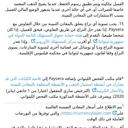
العميل ملكيته ويتم تطبيق رسوم الحفظ، عندما يصبح الذهب المعتمد
خاضعا للضرائب أو، في أي حالة أخرى عندما يتدهور الوضع المالي للعميل
بسبب الاستثمارات في المعادن الثمينة.
15. يجب تسوية أي نزاع يتعلق بالمعادن الثمينة من خلال التفاوض مع
Paysera. إذا تعذر حل النزاع عن طريق التفاوض، فيحق للعميل، إذا كان
شخصا طبيعيا، التقدم إلى
هيئة حماية حقوق المستهلك التابعة للدولة في
جمهورية ليتوانيا.
أو أقرب
مركز للمستهلك الأوروبي
. وإذا تعذر
تسوية النزاع وديا أو بوسائل غير قضائية أخرى لتسوية المنازعات، يسوى
النزاع وفقا لقانون جمهورية ليتوانيا في محكمة فيلنيوس الإقليمية.
*قام مكتب الفحص الليتواني بإضافة Paysera إلى
قائمة الكيانات التي قد
تشارك في أنشطة استثمار الذهب و الأنشطة المتعلقة بالمعادن الثمينة
والأحجار الكريمة
(الترخيص ساري المفعول اعتبارا من 1 جانفي (يناير)
2020). ويشرف على الأنشطة المذكورة مكتب الفحص الليتواني.
1
يتم الاطلاع على أسعار المعادن النفيسة العالمية
على
https://currencylayer.com
، والتي توفرها من البورصات
العاملة في ذلك الوقت
2
في مثل هذه الحالات، سيصبح الذهب الاستثماري ذهبا عاديا، والذي قد