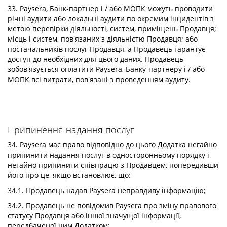
33. Paysera, Банк-партнер і / або МОПК можуть проводити
річні аудити або локальні аудити по окремим інцидентів з
метою перевірки діяльності, систем, приміщень Продавця;
місць і систем, пов'язаних з діяльністю Продавця; або
постачальників послуг Продавця, а Продавець гарантує
доступ до необхідних для цього даних. Продавець
зобов'язується оплатити Paysera, Банку-партнеру і / або
МОПК всі витрати, пов'язані з проведенням аудиту.
Припинення надання послуг
34. Paysera має право відповідно до цього Додатка негайно
припинити надання послуг в односторонньому порядку і
негайно припинити співпрацю з Продавцем, попередивши
його про це, якщо встановлює, що:
34.1. Продавець надав Paysera неправдиву інформацію;
34.2. Продавець не повідомив Paysera про зміну правового
статусу Продавця або іншої значущої інформації,
передбаченої цим Додатком;