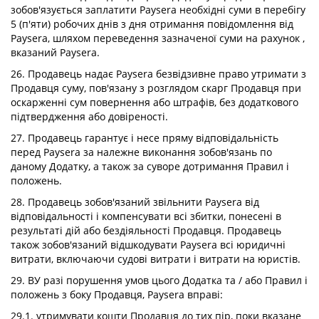
зобов'язується заплатити Paysera необхідні суми в перебігу
5 (п'яти) робочих днів з дня отримання повідомлення від
Paysera, шляхом переведення зазначеної суми на рахунок ,
вказаний Paysera.
26. Продавець надає Paysera безвідзивне право утримати з
Продавця суму, пов'язану з розглядом скарг Продавця при
оскарженні сум повернення або штрафів, без додаткового
підтвердження або довіреності.
27. Продавець гарантує і несе пряму відповідальність
перед Paysera за належне виконання зобов'язань по
даному Додатку, а також за суворе дотримання Правил і
положень.
28. Продавець зобов'язаний звільнити Paysera від
відповідальності і компенсувати всі збитки, понесені в
результаті дій або бездіяльності Продавця. Продавець
також зобов'язаний відшкодувати Paysera всі юридичні
витрати, включаючи судові витрати і витрати на юристів.
29. ВУ разі порушення умов цього Додатка та / або Правил і
положень з боку Продавця, Paysera вправі:
29.1. утримувати кошти Продавця до тих пір, поки вказане