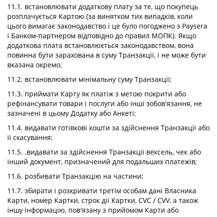
11.1. встановлювати додаткову плату за те, що покупець
розплачується Картою (за винятком тих випадків, коли
цього вимагає законодавство і це було погоджено з Paysera
і Банком-партнером відповідно до правил МОПК). Якщо
додаткова плата встановлюється законодавством, вона
повинна бути зарахована в суму Транзакції, і не може бути
вказана окремо;
11.2. встановлювати мінімальну суму Транзакції;
11.3. приймати Карту як платіж з метою покрити або
рефінансувати товари і послуги або інші зобов'язання, не
зазначені в цьому Додатку або Анкеті;
11.4. видавати готівкові кошти за здійснення Транзакції або
її скасування;
11.5. .видавати за здійснення Транзакції вексель, чек або
інший документ, призначений для подальших платежів;
11.6. розбивати Транзакцію на частини;
11.7. збирати і розкривати третім особам дані Власника
Карти, номер Картки, строк дії Картки, CVC / CVV, а також
іншу інформацію, пов'язану з прийомом Карти або