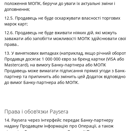
положення МОПК, беручи до уваги їх актуальні зміни і
доповнення;
12.5. Продавець не буде оскаржувати власності торгових
марок карт;
12.6. Продавець не буде вживати ніяких дій, які можуть
заважати або запобігти можливості МОПК здійснювати свої
права..
13. У виняткових випадках (наприклад, якщо річний оборот
Продавця досягає 1 000 000 євро за бренд картки (VISA або
Mastercard), на вимогу Банку-партнера або МOПК
Продавець може вимагати підписання прямої угоди з Банк-
партнер та припинить або змінить цей Додаток відповідно
до вимог Банку-партнера або MOПК.
Права і обов'язки Paysera
14. Paysera через Інтерфейс передає Банку-партнеру
надану Продавцем інформацію про Операції, а також