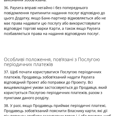
36. Paysera вправі негайно і без попереднього
повідомлення припинити надання послуг відповідно до
цього Додатку, якщо Банк-партнер відмовляється або не
має права надавати цю послугу або використовувати
відповідні торгові марки Карти, а також якщо Paysera
позбавляється права на надання відповідних послуг.
Особливі положення, пов'язані з Послугою
періодичних платежів
37. Щоб почати користуватися Послугою періодичних
платежів, Продавець зобов'язаний надати Paysera
відповідний Проект або поправки до Проекту. Всі
вищевикладені умови застосовуються до Продавця, який
користується Послугою періодичних платежів, разом з
пунктами даного розділу.
38. У разі, якщо Продавець приймає періодичні платежі,
Продавець зобов'язаний пояснити Власнику карти, які дії
він повинен зробити скасувавши товар і / або послуги, щоб