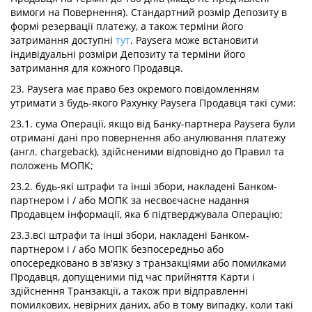
вимоги на Повернення). Стандартний розмір Депозиту в
формі резервації платежу, а також терміни його
затримання доступні
тут
. Paysera може встановити
індивідуальні розміри Депозиту та терміни його
затримання для кожного Продавця.
23. Paysera має право без окремого повідомленням
утримати з будь-якого Рахунку Paysera Продавця такі суми:
23.1. сума Операції, якщо від Банку-партнера Paysera були
отримані дані про повернення або анулювання платежу
(англ. chargeback), здійсненими відповідно до Правил та
положень МОПК;
23.2. будь-які штрафи та інші збори, накладені Банком-
партнером і / або МОПК за несвоєчасне надання
Продавцем інформації, яка б підтверджувала Операцію;
23.3.всі штрафи та інші збори, накладені Банком-
партнером і / або МОПК безпосередньо або
опосередковано в зв'язку з транзакціями або помилками
Продавця, допущеними під час прийняття Карти і
здійснення Транзакції, а також при відправленні
помилкових, невірних даних, або в тому випадку, коли такі