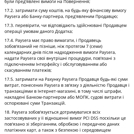
були пред'явлені вимоги на Повернення;
17.2. затримати суму коштів, на будь-яку фінансову вимогу
Paysera або Банку-партнера, пред'явленим Продавцю;
17.3. перевірити, чи відповідають здійснювані Продавцем
операції умовам даного Додатка;
17.4. Paysera має право вимагати, і Продавець
зобов'язаний не пізніше, ніж протягом 7 (семи)
календарних днів після надходження вимоги Paysera,
надати Paysera свої внутрішні процедури, пов'язані з
підключенням Інтерфейсу і обслуговуванням або
скасуванням платежів;
17.5. затримати на Рахунку Paysera Продавця будь-які суми
витрат, понесених Paysera в зв'язку з діяльністю Продавця і
транзакціями в Інтернет-магазині, в тому числі штрафи,
накладені Банком-партнером або МОПК, судові витрати і
оспорювані суми Транзакцій.
18. Paysera зобов'язується дотримуватися всіх
застосовуваних у її відношенні вимог PCI DSS поскільки це
пов'язано зі зберіганням, обробкою і передачею даних
платіжних карт, а також з безпекою і середовищем