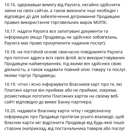
10.16. одержавши вимогу від Paysera, негайно здійснити
зміни на своїх сайтах, а також виконати інші необхідні і
відповідні дії для забезпечення дотримання Продавцем
правил використання торговельних марок МОПК;
10.17. надати Paysera все запитувані документи та
інформацію (якщо Продавець не здійснює зобов'язань,
Paysera має право призупинити надання послуг);
10.18. на постійній основі своєчасно повідомляти Paysera
про поточні адреса всіх своїх філій, всіх використовуваних
Продавцем найменуваннях, під якими він здійснює свою
діяльність, а також надавати повний опис товару та послуг,
якими торгує Продавець;
10.19. чітко і ясно інформувати Власників карт про те, які
Платіжні картки він приймає або не приймає, зокрема,
розмістивши логотипи Платіжних карток на своєму веб-
сайті відповідно до вимог Банку-партнера;
10.20. надавати Власнику карти чітку і недвозначну
інформацію про Продавця протягом усього взаємодії, щоб
Власник карти міг відрізнити Продавця від будь-якої іншої
сторони (наприклад, від постачальника товарів або послуг