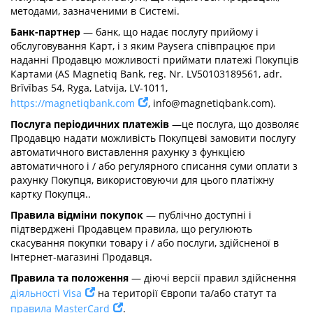
методами, зазначеними в Системі.
Банк-партнер
— банк, що надає послугу прийому і
обслуговування Карт, і з яким Paysera співпрацює при
наданні Продавцю можливості приймати платежі Покупців
Картами (AS Magnetiq Bank, reg. Nr. LV50103189561, adr.
Brīvības 54, Ryga, Latvija, LV-1011,
https://magnetiqbank.com
,
info@magnetiqbank.com
).
Послуга періодичних платежів
—це послуга, що дозволяє
Продавцю надати можливість Покупцеві замовити послугу
автоматичного виставлення рахунку з функцією
автоматичного і / або регулярного списання суми оплати з
рахунку Покупця, використовуючи для цього платіжну
картку Покупця..
Правила відміни покупок
— публічно доступні і
підтверджені Продавцем правила, що регулюють
скасування покупки товару і / або послуги, здійсненої в
Інтернет-магазині Продавця.
Правила та положення
— діючі версії правил здійснення
діяльності Visa
на території Європи та/або статут та
правила MasterCard
.