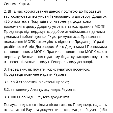
Системі Карти.
2. ВПід час користування даною послугою до Продавця
застосовуються всі умови Генерального договору, Додаток
«Збір платежів Покупців по інтернету», додатково
визначені в цьому Додатку умови, а також правила МОПК.
Продавець підтверджує, що добре ознайомився з даними
умовами і зобов'язується їх дотримуватися. Правила та
положення МОПК також діють відносно Продавця. У разі
розбіжностей між Договором, його Додатками і Правилами
та положеннями МОПК, Правила і положення МОПК мають
перевагу. Визначення в даному Додатку використовуються
в значенні, зазначеному в Генеральному договорі.
3. Перед тим, як почати користуватися послугою,
Продавець повинен надати Paysera:
3.1. свій створений в системі Проект;
3.2. заповнену Анкету, яку надає Paysera;
3.3. інші необхідні Paysera документи.
Послуга надається тільки після того, як Продавець надасть
всі запитані Paysera документи і інформацію і Paysera (або