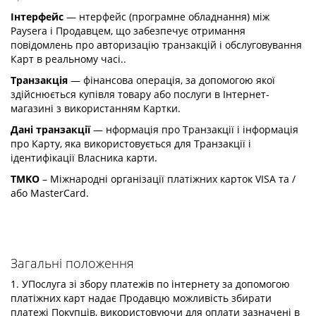
Інтерфейс
— нтерфейс (програмне обладнання) між
Paysera і Продавцем, що забезпечує отримання
повідомлень про авторизацію транзакцій і обслуговування
Карт в реальному часі..
Транзакція
— фінансова операція, за допомогою якої
здійснюється купівля товару або послуги в Інтернет-
магазині з використанням Картки.
Дані транзакції
— нформація про Транзакції і інформація
про Карту, яка використовується для Транзакції і
ідентифікації Власника карти.
TMKO
– Міжнародні організації платіжних карток VISA та /
або MasterCard.
Загальні положення
1. УПослуга зі збору платежів по інтернету за допомогою
платіжних карт надає Продавцю можливість збирати
платежі Покупців, використовуючи для оплати зазначені в