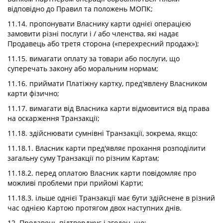
відповідно до Правил та положень МОПК;
11.14. пропонувати Власнику карти однієї операцією
замовити різні послуги і / або членства, які надає
Продавець або третя сторона («перехресний продаж»);
11.15. вимагати оплату за товари або послуги, що
суперечать закону або моральним нормам;
11.16. приймати Платіжну картку, пред'явлену Власником
карти фізично;
11.17. вимагати від Власника карти відмовитися від права
на оскарження Транзакції;
11.18. здійснювати сумнівні Транзакції, зокрема, якщо:
11.18.1. Власник карти пред'являє прохання розподілити
загальну суму Транзакції по різним Картам;
11.18.2. перед оплатою Власник карти повідомляє про
можливі проблеми при прийомі Карти;
11.18.3. ільше однієї Транзакції має бути здійснене в різний
час однією Картою протягом двох наступних днів.
12. Продавець підтверджує і згоден, що: