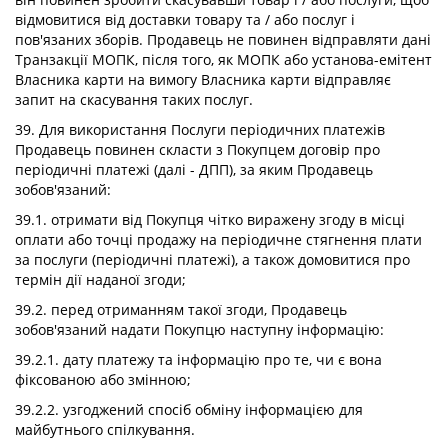
відмовитися від доставки товару та / або послуг і
пов'язаних зборів. Продавець не повинен відправляти дані
Транзакції МОПК, після того, як МОПК або установа-емітент
Власника карти на вимогу Власника карти відправляє
запит на скасування таких послуг.
39. Для використання Послуги періодичних платежів
Продавець повинен скласти з Покупцем договір про
періодичні платежі (далі - ДПП), за яким Продавець
зобов'язаний:
39.1. отримати від Покупця чітко виражену згоду в місці
оплати або точці продажу на періодичне стягнення плати
за послуги (періодичні платежі), а також домовитися про
термін дії наданої згоди;
39.2. перед отриманням такої згоди, Продавець
зобов'язаний надати Покупцю наступну інформацію:
39.2.1. дату платежу та інформацію про те, чи є вона
фіксованою або змінною;
39.2.2. узгоджений спосіб обміну інформацією для
майбутнього спілкування.