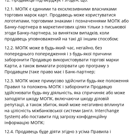
12.1. МОПК є єдиними та ексклюзивними власниками
торгових марок карт. Продавець може користуватися
логотипами, торговими знаками і позначеннями МОПК або
Банку-партнера в маркетингових цілях тільки з письмової
згоди Банку-партнера, за винятком випадків, коли
продавець уповноважений на такі дії іншим способом;
12.2. МОПК може в будь-який час, негайно, без
попереднього попередження і з будь-якої причини
заборонити Продавцю використовувати торгові марки
Карти, а також вимагати розірвати цю програму з
Продавцем (таке право має і Банк-партнер;
12.3. МОПК може примусово здійснити будь-яке положення
Правил та положень МОПК і заборонити Продавцю
здійснювати будь-яку діяльність, яка спричиняє або може
заподіяти шкоду МОПК, включаючи шкоду діловій
репутації, а також збиток, який може негативно вплинути
на цілісність міжбанківської системи (англ. Interchange
System) або поставити під загрозу конфіденційну
інформацію МОПК;
12.4. Продавець буде діяти згідно з усіма Правила і