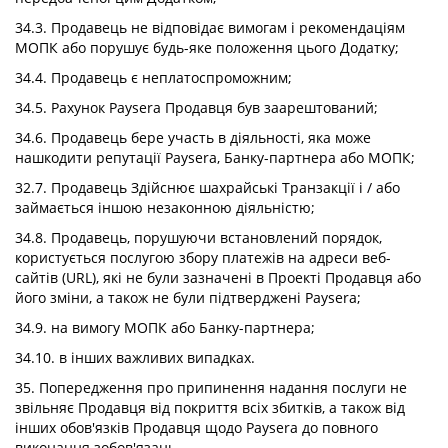
34.3. Продавець не відповідає вимогам і рекомендаціям
МОПК або порушує будь-яке положення цього Додатку;
34.4. Продавець є неплатоспроможним;
34.5. Рахунок Paysera Продавця був заарештований;
34.6. Продавець бере участь в діяльності, яка може
нашкодити репутації Paysera, Банку-партнера або МОПК;
32.7. Продавець Здійснює шахрайські Транзакції і / або
займається іншою незаконною діяльністю;
34.8. Продавець, порушуючи встановлений порядок,
користується послугою збору платежів на адреси веб-
сайтів (URL), які не були зазначені в Проекті Продавця або
його зміни, а також не були підтверджені Paysera;
34.9. на вимогу МОПК або Банку-партнера;
34.10. в інших важливих випадках.
35. Попередження про припинення надання послуги не
звільняє Продавця від покриття всіх збитків, а також від
інших обов'язків Продавця щодо Paysera до повного
виконання зобов'язань.