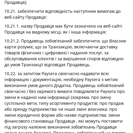
Продавця);
10.21. забезпечити відповідність наступним вимогам до
веб-сайту Продавця:
10.21.1. назву Продавця має бути зазначено на веб-сайті
Продавця на видному місці, як і інша інформація;
10.21.2. Продавець зобов'язаний забезпечити, що Власник
карти розуміє, що за Транзакцію, включаючи доставку
товарів (фізичних і цифрових) і надання послуг, за
обслуговування клієнтів і за вирішення спорів відповідно
до умов Транзакції відповідає Продавець.
10.22. за запитом Paysera своєчасно надавати всю
інформацію і документацію, необхідну Paysera з метою
виконання умов даного Додатка. Продавець зобов'язаний
своєчасно і без окремого вимоги повідомляти Paysera про
зміни в наданої ним інформації (зокрема, про зміну
суспільної мети, типу асортименту продуктів; про продаж
або оренду підприємства чи іншої зміні власника; про
зміни юридичної форми або назви підприємства; зміни
фінансового становища Продавця , які можуть поставити
під загрозу належне виконання зобов'язань Продавця
згідно даного Додатку). Продавець зобов'язаний на вимогу