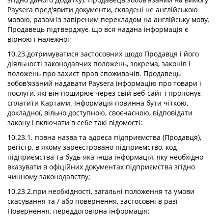
Paysera пред'явити документи, складені не англійською
мовою, разом із завіреним перекладом на англійську мову.
Продавець підтверджує, що вся надана інформація є
вірною і належної;
10.23.дотримуватися застосовних щодо Продавця і його
діяльності законодавчих положень, зокрема, законів і
положень про захист прав споживачів. Продавець
зобов'язаний надавати Paysera інформацію про товари і
послуги, які він поширює через свій веб-сайт і пропонує
сплатити Картами. Інформація повинна бути чіткою,
докладної, вільно доступною, своєчасною, відповідати
закону і включати в себе такі відомості:
10.23.1. повна назва та адреса підприємства (Продавця),
регістр, в якому зареєстровано підприємство, код
підприємства та будь-яка інша інформація, яку необхідно
вказувати в офіційних документах підприємства згідно
чинному законодавству;
10.23.2.при необхідності, загальні положення та умови
скасування та / або повернення, застосовні в разі
Повернення, переддоговірна інформація;