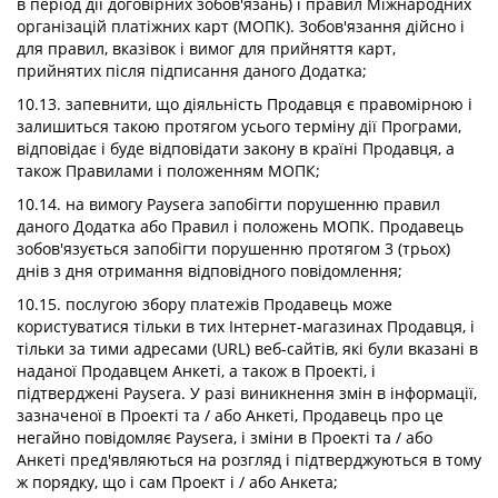
в період дії договірних зобов'язань) і правил Міжнародних
організацій платіжних карт (МОПК). Зобов'язання дійсно і
для правил, вказівок і вимог для прийняття карт,
прийнятих після підписання даного Додатка;
10.13. запевнити, що діяльність Продавця є правомірною і
залишиться такою протягом усього терміну дії Програми,
відповідає і буде відповідати закону в країні Продавця, а
також Правилами і положенням МОПК;
10.14. на вимогу Paysera запобігти порушенню правил
даного Додатка або Правил і положень МОПК. Продавець
зобов'язується запобігти порушенню протягом 3 (трьох)
днів з дня отримання відповідного повідомлення;
10.15. послугою збору платежів Продавець може
користуватися тільки в тих Інтернет-магазинах Продавця, і
тільки за тими адресами (URL) веб-сайтів, які були вказані в
наданої Продавцем Анкеті, а також в Проекті, і
підтверджені Paysera. У разі виникнення змін в інформації,
зазначеної в Проекті та / або Анкеті, Продавець про це
негайно повідомляє Paysera, і зміни в Проекті та / або
Анкеті пред'являються на розгляд і підтверджуються в тому
ж порядку, що і сам Проект і / або Анкета;