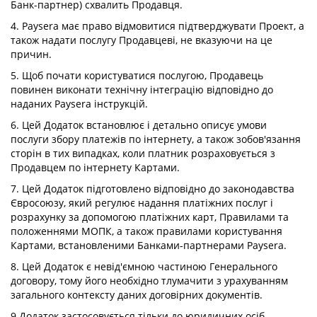
Банк-партнер) схвалить Продавця.
4. Paysera має право відмовитися підтверджувати Проект, а
також надати послугу Продавцеві, не вказуючи на це
причин.
5. Щоб почати користуватися послугою, Продавець
повинен виконати технічну інтеграцію відповідно до
наданих Paysera інструкцій.
6. Цей Додаток встановлює і детально описує умови
послуги збору платежів по інтернету, а також зобов'язання
сторін в тих випадках, коли платник розраховується з
Продавцем по інтернету Картами.
7. Цей Додаток підготовлено відповідно до законодавства
Євросоюзу, який регулює надання платіжних послуг і
розрахунку за допомогою платіжних карт, Правилами та
положеннями МОПК, а також правилами користування
Картами, встановленими Банками-партнерами Paysera.
8. Цей Додаток є невід'ємною частиною Генерального
договору, тому його необхідно тлумачити з урахуванням
загального контексту даних договірних документів.
9.Додаток застосовується тільки до юридичних осіб,