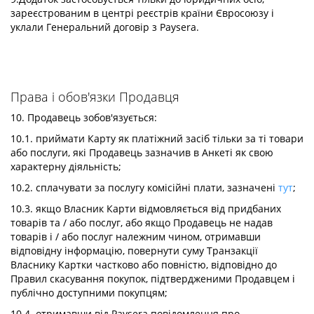
зареєстрованим в центрі реєстрів країни Євросоюзу і
уклали Генеральний договір з Paysera.
Права і обов'язки Продавця
10. Продавець зобов'язується:
10.1. приймати Карту як платіжний засіб тільки за ті товари
або послуги, які Продавець зазначив в Анкеті як свою
характерну діяльність;
10.2. сплачувати за послугу комісійні плати, зазначені
тут
;
10.3. якщо Власник Карти відмовляється від придбаних
товарів та / або послуг, або якщо Продавець не надав
товарів і / або послуг належним чином, отримавши
відповідну інформацію, повернути суму Транзакції
Власнику Картки частково або повністю, відповідно до
Правил скасування покупок, підтвердженими Продавцем і
публічно доступними покупцям;
10.4. отримавши від Paysera повідомлення про