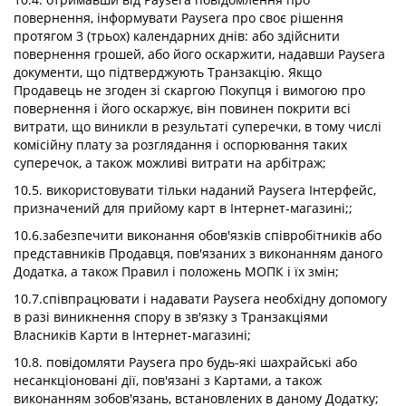
повернення, інформувати Paysera про своє рішення
протягом 3 (трьох) календарних днів: або здійснити
повернення грошей, або його оскаржити, надавши Paysera
документи, що підтверджують Транзакцію. Якщо
Продавець не згоден зі скаргою Покупця і вимогою про
повернення і його оскаржує, він повинен покрити всі
витрати, що виникли в результаті суперечки, в тому числі
комісійну плату за розглядання і оспорювання таких
суперечок, а також можливі витрати на арбітраж;
10.5. використовувати тільки наданий Paysera Інтерфейс,
призначений для прийому карт в Інтернет-магазині;;
10.6.забезпечити виконання обов'язків співробітників або
представників Продавця, пов'язаних з виконанням даного
Додатка, а також Правил і положень МОПК і їх змін;
10.7.співпрацювати і надавати Paysera необхідну допомогу
в разі виникнення спору в зв'язку з Транзакціями
Власників Карти в Інтернет-магазині;
10.8. повідомляти Paysera про будь-які шахрайські або
несанкціоновані дії, пов'язані з Картами, а також
виконанням зобов'язань, встановлених в даному Додатку;