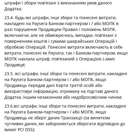
штрафи і збори пов'язані з виконанням умов даного
Додатка;
23.4. будь-які штрафи, інші збори та понесені витрати,
накладені на Paysera Банком-партнером і / або МОПК в
разі порушення Продавцем Правил і положень МОПК,
включаючи, але не обмежуючись, випадки, пов'язані з
поверненням коштів і сумами шахрайських Операцій і
обробкою Операцій. Понесені витрати включають в себе
витрати, понесені як Paysera, так і Банком-партнером, якщо
МОПК наклала штраф, пов'язаний з Операцією (-ами)
Продавця;
23.5. всі штрафи, інші збори та понесені витрати, накладені
на Paysera Банком-партнером і / або МОПК, якщо
Продавець передав дані Карти третій особі або
використовує інформацію, отриману на підставі даного
Додатка, іншим незаконним або недобросовісним чином;
23.6.всі штрафи, інші збори та понесені витрати, накладені
на Paysera Банком-партнером і / або МОПК, якщо
Продавець не зберіг даних Транзакції (за винятком
чутливих даних, які забороняється зберігати відповідно до
вимог PCI DSS);