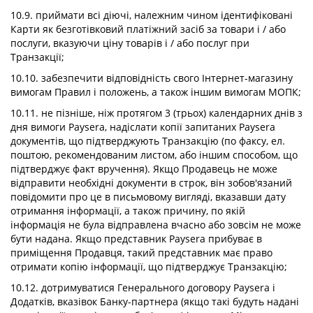
10.9. приймати всі діючі, належним чином ідентифіковані
Карти як безготівковий платіжний засіб за товари і / або
послуги, вказуючи ціну товарів і / або послуг при
Транзакції;
10.10. забезпечити відповідність свого Інтернет-магазину
вимогам Правил і положень, а також іншим вимогам МОПК;
10.11. не пізніше, ніж протягом 3 (трьох) календарних днів з
дня вимоги Paysera, надіслати копії запитаних Paysera
документів, що підтверджують Транзакцію (по факсу, ел.
поштою, рекомендованим листом, або іншим способом, що
підтверджує факт вручення). Якщо Продавець не може
відправити необхідні документи в строк, він зобов'язаний
повідомити про це в письмовому вигляді, вказавши дату
отримання інформації, а також причину, по якій
інформація не була відправлена ​​вчасно або зовсім не може
бути надана. Якщо представник Paysera прибуває в
приміщення Продавця, такий представник має право
отримати копію інформації, що підтверджує Транзакцію;
10.12. дотримуватися Генерального договору Paysera і
Додатків, вказівок Банку-партнера (якщо такі будуть надані