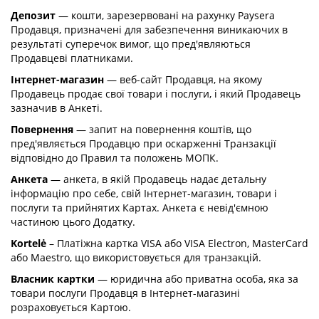
Депозит
— кошти, зарезервовані на рахунку Paysera
Продавця, призначені для забезпечення виникаючих в
результаті суперечок вимог, що пред'являються
Продавцеві платниками.
Інтернет-магазин
— веб-сайт Продавця, на якому
Продавець продає свої товари і послуги, і який Продавець
зазначив в Анкеті.
Повернення
— запит на повернення коштів, що
пред'являється Продавцю при оскарженні Транзакції
відповідно до Правил та положень МОПК.
Анкета
— анкета, в якій Продавець надає детальну
інформацію про себе, свій Інтернет-магазин, товари і
послуги та прийнятих Картах. Анкета є невід'ємною
частиною цього Додатку.
Kortelė
– Платіжна картка VISA або VISA Electron, MasterCard
або Maestro, що використовується для транзакцій.
Власник картки
— юридична або приватна особа, яка за
товари послуги Продавця в Інтернет-магазині
розраховується Картою.