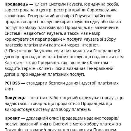
Продавець
— Клієнт Системи Paysera, юридична особа,
зареєстрована в центрі реєстрів країни Євросоюзу, яка
заключила Генеральний договір з Paysera і здійснює
продаж товарів і послуг, використовуючи одну або кілька
послуг по збору платежів для Продавців, які зазначені в
Системі і надаються Paysera, а також має намір
користуватися перепродажем послуги Paysera зі збору
платежів платіжними картами через інтернет.
(* Пояснення: За умови, коли визначається Генеральний
договір про надання платіжних послуг, що надаються всім
Клієнтам - як до Продавців, так і до інших Клієнтам -
входить термін «Клієнт», який визначає Генеральний
договір про надання платіжних послуг).
PCI DSS
— стандарти безпеки даних індустрії платіжних
карт.
Покупець
—платник і/або кінцевий отримувач послуг, що
надаються, і товарів, що продаються Продавцем, що
використовує Систему для збору платежів.
Проект
— докладний опис Продавцем наданих товарів/
послуг, вказаний ним в Системі з метою збору платежів з
Покупців за товари/послуги, що надаються Продавцем,