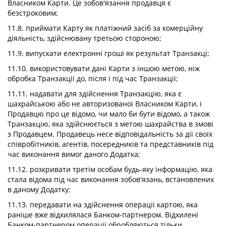
Власником Карти. Це зобов'язання продавця є
безстроковим;
11.8. приймати Карту як платіжний засіб за комерційну
діяльність, здійснювану третьою стороною;
11.9. випускати електронні гроші як результат Транзакці;
11.10. використовувати дані Карти з іншою метою, ніж
обробка Транзакції до, після і під час Транзакції;
11.11. надавати для здійснення Транзакцію, яка є
шахрайською або не авторизованої Власником Карти, і
Продавцю про це відомо, чи мало би бути відомо, а також
Транзакцію, яка здійснюється з метою шахрайства в змові
з Продавцем. Продавець несе відповідальність за дії своїх
співробітників, агентів, посередників та представників під
час виконання вимог даного Додатка;
11.12. розкривати третім особам будь-яку інформацію, яка
стала відома під час виконання зобов'язань, встановлених
в даному Додатку;
11.13. передавати на здійснення операції картою, яка
раніше вже відхилялася Банком-партнером. Відхилені
Банком-партнером операції обробляються тільки