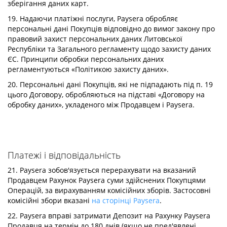
зберігання даних карт.
19. Надаючи платіжні послуги, Paysera обробляє
персональні дані Покупців відповідно до вимог закону про
правовий захист персональних даних Литовської
Республіки та Загального регламенту щодо захисту даних
ЄС. Принципи обробки персональних даних
регламентуються «Політикою захисту даних».
20. Персональні дані Покупців, які не підпадають під п. 19
цього Договору, обробляються на підставі «Договору на
обробку даних», укладеного між Продавцем і Paysera.
Платежі і відповідальність
21. Paysera зобов'язується перерахувати на вказаний
Продавцем Рахунок Paysera суми здійснених Покупцями
Операцій, за вирахуванням комісійних зборів. Застосовні
комісійні збори вказані
на сторінці Paysera
.
22. Paysera вправі затримати Депозит на Рахунку Paysera
Продавця на термін до 180 днів (якщо не пред'явлені