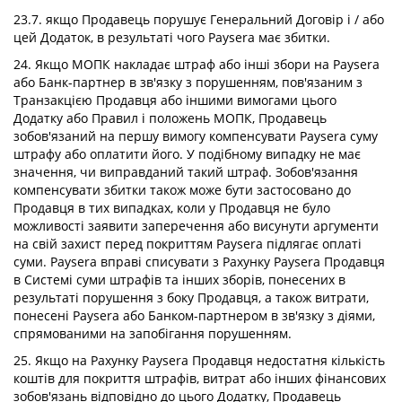
23.7. якщо Продавець порушує Генеральний Договір і / або
цей Додаток, в результаті чого Paysera має збитки.
24. Якщо МОПК накладає штраф або інші збори на Paysera
або Банк-партнер в зв'язку з порушенням, пов'язаним з
Транзакцією Продавця або іншими вимогами цього
Додатку або Правил і положень МОПК, Продавець
зобов'язаний на першу вимогу компенсувати Paysera суму
штрафу або оплатити його. У подібному випадку не має
значення, чи виправданий такий штраф. Зобов'язання
компенсувати збитки також може бути застосовано до
Продавця в тих випадках, коли у Продавця не було
можливості заявити заперечення або висунути аргументи
на свій захист перед покриттям Paysera підлягає оплаті
суми. Paysera вправі списувати з Рахунку Paysera Продавця
в Системі суми штрафів та інших зборів, понесених в
результаті порушення з боку Продавця, а також витрати,
понесені Paysera або Банком-партнером в зв'язку з діями,
спрямованими на запобігання порушенням.
25. Якщо на Рахунку Paysera Продавця недостатня кількість
коштів для покриття штрафів, витрат або інших фінансових
зобов'язань відповідно до цього Додатку, Продавець