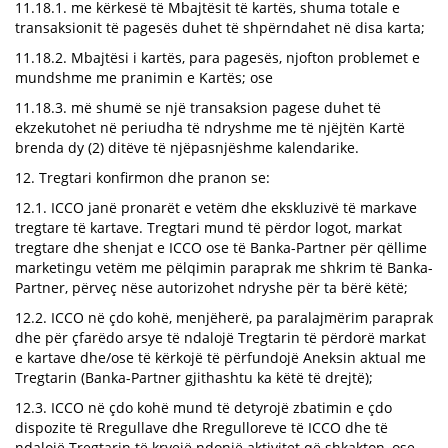
11.18.1. me kërkesë të Mbajtësit të kartës, shuma totale e
transaksionit të pagesës duhet të shpërndahet në disa karta;
11.18.2. Mbajtësi i kartës, para pagesës, njofton problemet e
mundshme me pranimin e Kartës; ose
11.18.3. më shumë se një transaksion pagese duhet të
ekzekutohet në periudha të ndryshme me të njëjtën Kartë
brenda dy (2) ditëve të njëpasnjëshme kalendarike.
12. Tregtari konfirmon dhe pranon se:
12.1. ICCO janë pronarët e vetëm dhe ekskluzivë të markave
tregtare të kartave. Tregtari mund të përdor logot, markat
tregtare dhe shenjat e ICCO ose të Banka-Partner për qëllime
marketingu vetëm me pëlqimin paraprak me shkrim të Banka-
Partner, përveç nëse autorizohet ndryshe për ta bërë këtë;
12.2. ICCO në çdo kohë, menjëherë, pa paralajmërim paraprak
dhe për çfarëdo arsye të ndalojë Tregtarin të përdorë markat
e kartave dhe/ose të kërkojë të përfundojë Aneksin aktual me
Tregtarin (Banka-Partner gjithashtu ka këtë të drejtë);
12.3. ICCO në çdo kohë mund të detyrojë zbatimin e çdo
dispozite të Rregullave dhe Rregulloreve të ICCO dhe të
ndalojë Tregtarin të kryejë ndonjë aktivitet që shkakton, ose