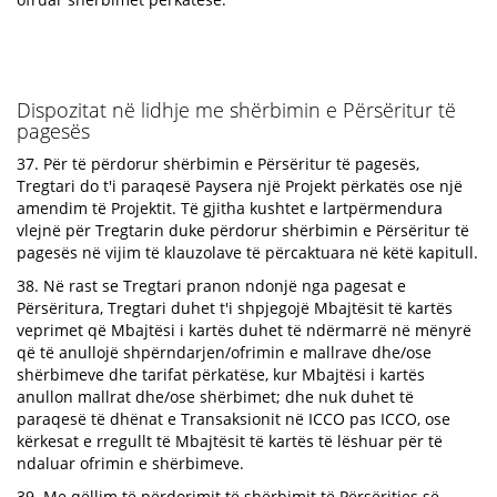
Dispozitat në lidhje me shërbimin e Përsëritur të
pagesës
37. Për të përdorur shërbimin e Përsëritur të pagesës,
Tregtari do t'i paraqesë Paysera një Projekt përkatës ose një
amendim të Projektit. Të gjitha kushtet e lartpërmendura
vlejnë për Tregtarin duke përdorur shërbimin e Përsëritur të
pagesës në vijim të klauzolave të përcaktuara në këtë kapitull.
38. Në rast se Tregtari pranon ndonjë nga pagesat e
Përsëritura, Tregtari duhet t'i shpjegojë Mbajtësit të kartës
veprimet që Mbajtësi i kartës duhet të ndërmarrë në mënyrë
që të anullojë shpërndarjen/ofrimin e mallrave dhe/ose
shërbimeve dhe tarifat përkatëse, kur Mbajtësi i kartës
anullon mallrat dhe/ose shërbimet; dhe nuk duhet të
paraqesë të dhënat e Transaksionit në ICCO pas ICCO, ose
kërkesat e rregullt të Mbajtësit të kartës të lëshuar për të
ndaluar ofrimin e shërbimeve.
39. Me qëllim të përdorimit të shërbimit të Përsëritjes së