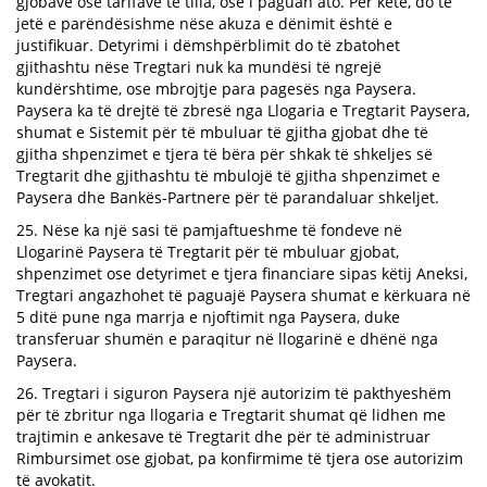
gjobave ose tarifave të tilla, ose i paguan ato. Për këtë, do të
jetë e parëndësishme nëse akuza e dënimit është e
justifikuar. Detyrimi i dëmshpërblimit do të zbatohet
gjithashtu nëse Tregtari nuk ka mundësi të ngrejë
kundërshtime, ose mbrojtje para pagesës nga Paysera.
Paysera ka të drejtë të zbresë nga Llogaria e Tregtarit Paysera,
shumat e Sistemit për të mbuluar të gjitha gjobat dhe të
gjitha shpenzimet e tjera të bëra për shkak të shkeljes së
Tregtarit dhe gjithashtu të mbulojë të gjitha shpenzimet e
Paysera dhe Bankës-Partnere për të parandaluar shkeljet.
25. Nëse ka një sasi të pamjaftueshme të fondeve në
Llogarinë Paysera të Tregtarit për të mbuluar gjobat,
shpenzimet ose detyrimet e tjera financiare sipas këtij Aneksi,
Tregtari angazhohet të paguajë Paysera shumat e kërkuara në
5 ditë pune nga marrja e njoftimit nga Paysera, duke
transferuar shumën e paraqitur në llogarinë e dhënë nga
Paysera.
26. Tregtari i siguron Paysera një autorizim të pakthyeshëm
për të zbritur nga llogaria e Tregtarit shumat që lidhen me
trajtimin e ankesave të Tregtarit dhe për të administruar
Rimbursimet ose gjobat, pa konfirmime të tjera ose autorizim
të avokatit.