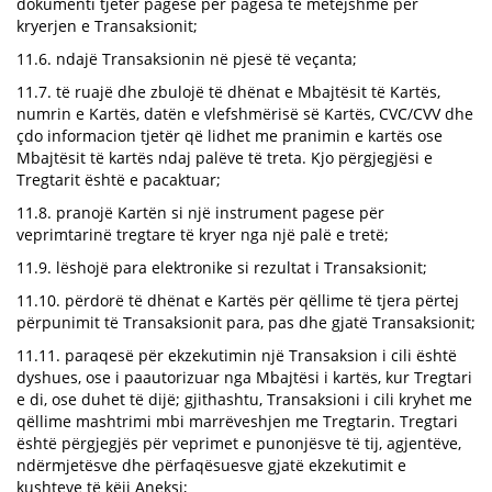
dokumenti tjetër pagese për pagesa të mëtejshme për
kryerjen e Transaksionit;
11.6. ndajë Transaksionin në pjesë të veçanta;
11.7. të ruajë dhe zbulojë të dhënat e Mbajtësit të Kartës,
numrin e Kartës, datën e vlefshmërisë së Kartës, CVC/CVV dhe
çdo informacion tjetër që lidhet me pranimin e kartës ose
Mbajtësit të kartës ndaj palëve të treta. Kjo përgjegjësi e
Tregtarit është e pacaktuar;
11.8. pranojë Kartën si një instrument pagese për
veprimtarinë tregtare të kryer nga një palë e tretë;
11.9. lëshojë para elektronike si rezultat i Transaksionit;
11.10. përdorë të dhënat e Kartës për qëllime të tjera përtej
përpunimit të Transaksionit para, pas dhe gjatë Transaksionit;
11.11. paraqesë për ekzekutimin një Transaksion i cili është
dyshues, ose i paautorizuar nga Mbajtësi i kartës, kur Tregtari
e di, ose duhet të dijë; gjithashtu, Transaksioni i cili kryhet me
qëllime mashtrimi mbi marrëveshjen me Tregtarin. Tregtari
është përgjegjës për veprimet e punonjësve të tij, agjentëve,
ndërmjetësve dhe përfaqësuesve gjatë ekzekutimit e
kushteve të këij Aneksi;