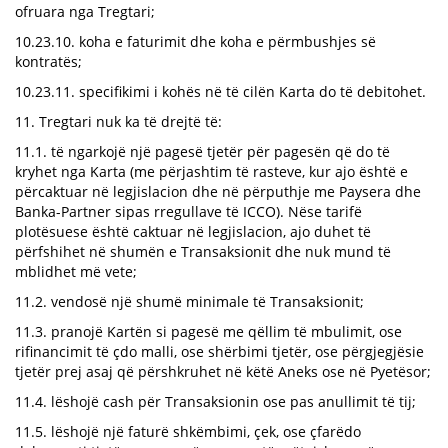
ofruara nga Tregtari;
10.23.10. koha e faturimit dhe koha e përmbushjes së
kontratës;
10.23.11. specifikimi i kohës në të cilën Karta do të debitohet.
11. Tregtari nuk ka të drejtë të:
11.1. të ngarkojë një pagesë tjetër për pagesën që do të
kryhet nga Karta (me përjashtim të rasteve, kur ajo është e
përcaktuar në legjislacion dhe në përputhje me Paysera dhe
Banka-Partner sipas rregullave të ICCO). Nëse tarifë
plotësuese është caktuar në legjislacion, ajo duhet të
përfshihet në shumën e Transaksionit dhe nuk mund të
mblidhet më vete;
11.2. vendosë një shumë minimale të Transaksionit;
11.3. pranojë Kartën si pagesë me qëllim të mbulimit, ose
rifinancimit të çdo malli, ose shërbimi tjetër, ose përgjegjësie
tjetër prej asaj që përshkruhet në këtë Aneks ose në Pyetësor;
11.4. lëshojë cash për Transaksionin ose pas anullimit të tij;
11.5. lëshojë një faturë shkëmbimi, çek, ose çfarëdo