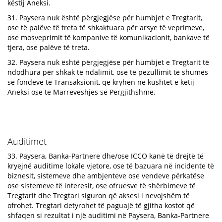
këstij Aneksi.
31. Paysera nuk është përgjegjëse për humbjet e Tregtarit,
ose të palëve të treta të shkaktuara për arsye të veprimeve,
ose mosveprimit të kompanive të komunikacionit, bankave të
tjera, ose palëve të treta.
32. Paysera nuk është përgjegjëse për humbjet e Tregtarit të
ndodhura për shkak të ndalimit, ose të pezullimit të shumës
së fondeve të Transaksionit, që kryhen në kushtet e këtij
Aneksi ose të Marrëveshjes së Përgjithshme.
Auditimet
33. Paysera, Banka-Partnere dhe/ose ICCO kanë të drejtë të
kryejnë auditime lokale vjetore, ose të bazuara në incidente të
biznesit, sistemeve dhe ambjenteve ose vendeve përkatëse
ose sistemeve të interesit, ose ofruesve të shërbimeve të
Tregtarit dhe Tregtari siguron që aksesi i nevojshëm të
ofrohet. Tregtari detyrohet të paguajë të gjitha kostot që
shfaqen si rezultat i një auditimi në Paysera, Banka-Partnere