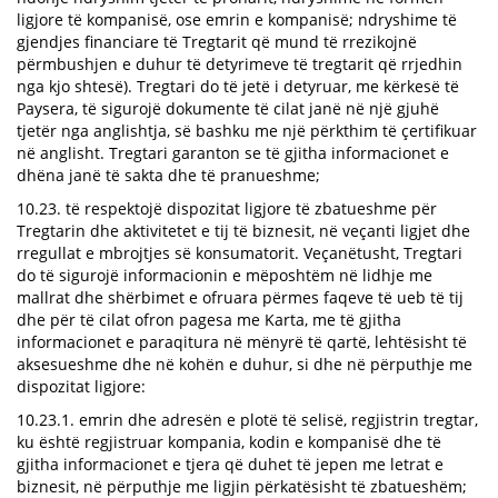
ligjore të kompanisë, ose emrin e kompanisë; ndryshime të
gjendjes financiare të Tregtarit që mund të rrezikojnë
përmbushjen e duhur të detyrimeve të tregtarit që rrjedhin
nga kjo shtesë). Tregtari do të jetë i detyruar, me kërkesë të
Paysera, të sigurojë dokumente të cilat janë në një gjuhë
tjetër nga anglishtja, së bashku me një përkthim të çertifikuar
në anglisht. Tregtari garanton se të gjitha informacionet e
dhëna janë të sakta dhe të pranueshme;
10.23. të respektojë dispozitat ligjore të zbatueshme për
Tregtarin dhe aktivitetet e tij të biznesit, në veçanti ligjet dhe
rregullat e mbrojtjes së konsumatorit. Veçanëtusht, Tregtari
do të sigurojë informacionin e mëposhtëm në lidhje me
mallrat dhe shërbimet e ofruara përmes faqeve të ueb të tij
dhe për të cilat ofron pagesa me Karta, me të gjitha
informacionet e paraqitura në mënyrë të qartë, lehtësisht të
aksesueshme dhe në kohën e duhur, si dhe në përputhje me
dispozitat ligjore:
10.23.1. emrin dhe adresën e plotë të selisë, regjistrin tregtar,
ku është regjistruar kompania, kodin e kompanisë dhe të
gjitha informacionet e tjera që duhet të jepen me letrat e
biznesit, në përputhje me ligjin përkatësisht të zbatueshëm;