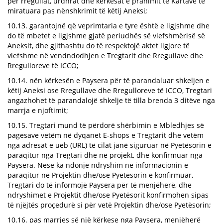
për rregullat, urdhrat dhe kërkesat e pranimit të Kartave të
miratuara pas nënshkrimit të këtij Aneksi;
10.13. garantojnë që veprimtaria e tyre është e ligjshme dhe
do të mbetet e ligjshme gjatë periudhës së vlefshmërisë së
Aneksit, dhe gjithashtu do të respektojë aktet ligjore të
vlefshme në vendndodhjen e Tregtarit dhe Rregullave dhe
Rregulloreve të ICCO;
10.14. nën kërkesën e Paysera për të parandaluar shkeljen e
këtij Aneksi ose Rregullave dhe Rregulloreve të ICCO, Tregtari
angazhohet të parandalojë shkelje të tilla brenda 3 ditëve nga
marrja e njoftimit;
10.15. Tregtari mund të përdorë shërbimin e Mbledhjes së
pagesave vetëm në dyqanet E-shops e Tregtarit dhe vetëm
nga adresat e ueb (URL) të cilat janë siguruar në Pyetësorin e
paraqitur nga Tregtari dhe në projekt, dhe konfirmuar nga
Paysera. Nëse ka ndonjë ndryshim në informacionin e
paraqitur në Projektin dhe/ose Pyetësorin e konfirmuar,
Tregtari do të informojë Paysera për të menjëherë, dhe
ndryshimet e Projektit dhe/ose Pyetësorit konfirmohen sipas
të njëjtës proçedurë si për vetë Projektin dhe/ose Pyetësorin;
10.16. pas marrjes së një kërkese nga Paysera, menjëherë