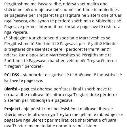
Përgjithshme me Paysera dhe, ndërsa shet mallra dhe
shërbime, përdor një ose më shumë shërbime të mbledhjes
së pagesave për Tregtarët të paraqitura në Sistem dhe ofruar
nga Paysera, dhe synon të përdorë shërbimin e Mbledhjes së
Pagesave përmes Internetit me kartat e pagesave të rishitura
nga Paysera.
(* Shpjegim: Kur zbatohen dispozitat e Marrëveshjes së
Përgjithshme të Shërbimit të Pagesave për të gjithë Klientët -
si tregtarët dhe klientët e tjerë - përdoret termi "Klient";
ndërsa kur dispozitat e Marrëveshjes së Përgjithshme të
Shërbimit të Pagesave zbatohen vetëm për Tregtarët, termi
"Tregtari ” përdoret).
PCI DSS
- standardet e sigurisë së të dhënave të industrisë së
kartave të pagesave.
Blerësi
- paguesi dhe/ose përfituesi final i shërbimeve të
ofruara dhe mallrave të shitura nga Tregtari duke përdorur
Sistemin për mbledhjen e pagesave.
Projekti
- një përshkrim i hollësishëm i mallrave dhe/ose
shërbimeve të ofruara nga Tregtari me qëllim të mbledhjes së
pagesave nga Blerësit për mallrat, ose shërbimet e ofruara
nga Tregtari me metodat e paraqitura në sistem.