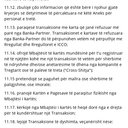
11.12. zbulojë çdo informacion që është bërë i njohur gjatë
kryerjes së detyrimeve të përcaktuara në këtë Aneks për
personat e tretë.
11.13. paraqesë transaksione me karta që janë refuzuar më
parë nga Banka-Partner. Transaksionet e kartave të refuzuara
nga Banka-Partner do të përpunohen vetëm në përputhje me
Rregullat dhe Rregulloret e ICCO;
11.14. ofrojë Mbajtësit të kartës mundësinë për t'u regjistruar
në të njëjtën kohë me një transaksion të vetëm për shërbime
të ndryshme dhe/ose anëtarësime të dhëna nga kompanitë e
Tregtarit ose të palëve të treta ("Cross-Shitja");
11.15 pretendojë se paguhet për mallra ose shërbime të
paligjshme, ose imorale;
11.16. pranojë Kartën e Pagesave të paraqitur fizikisht nga
Mbajtësi i kartës;
11.17. kërkojë nga Mbajtësi i kartës të heqë dorë nga e drejta
për të kundërshtuar një Transaksion;
11.18. lejojë Transaksione të dyshimta, veçanërisht nëse: