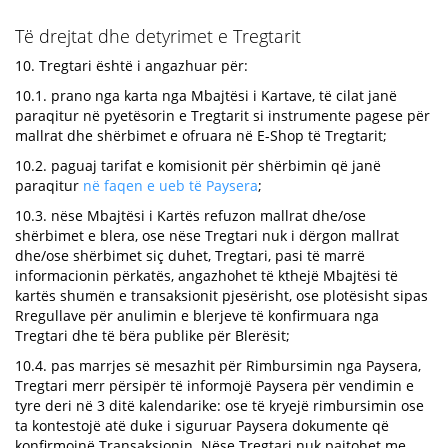
Të drejtat dhe detyrimet e Tregtarit
10. Tregtari është i angazhuar për:
10.1. prano nga karta nga Mbajtësi i Kartave, të cilat janë
paraqitur në pyetësorin e Tregtarit si instrumente pagese për
mallrat dhe shërbimet e ofruara në E-Shop të Tregtarit;
10.2. paguaj tarifat e komisionit për shërbimin që janë
paraqitur
në faqen e ueb të Paysera
;
10.3. nëse Mbajtësi i Kartës refuzon mallrat dhe/ose
shërbimet e blera, ose nëse Tregtari nuk i dërgon mallrat
dhe/ose shërbimet siç duhet, Tregtari, pasi të marrë
informacionin përkatës, angazhohet të kthejë Mbajtësi të
kartës shumën e transaksionit pjesërisht, ose plotësisht sipas
Rregullave për anulimin e blerjeve të konfirmuara nga
Tregtari dhe të bëra publike për Blerësit;
10.4. pas marrjes së mesazhit për Rimbursimin nga Paysera,
Tregtari merr përsipër të informojë Paysera për vendimin e
tyre deri në 3 ditë kalendarike: ose të kryejë rimbursimin ose
ta kontestojë atë duke i siguruar Paysera dokumente që
konfirmojnë Transaksionin. Nëse Tregtari nuk pajtohet me