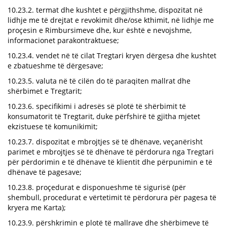
10.23.2. termat dhe kushtet e përgjithshme, dispozitat në
lidhje me të drejtat e revokimit dhe/ose kthimit, në lidhje me
proçesin e Rimbursimeve dhe, kur është e nevojshme,
informacionet parakontraktuese;
10.23.4. vendet në të cilat Tregtari kryen dërgesa dhe kushtet
e zbatueshme të dërgesave;
10.23.5. valuta në të cilën do të paraqiten mallrat dhe
shërbimet e Tregtarit;
10.23.6. specifikimi i adresës së plotë të shërbimit të
konsumatorit të Tregtarit, duke përfshirë të gjitha mjetet
ekzistuese të komunikimit;
10.23.7. dispozitat e mbrojtjes së të dhënave, veçanërisht
parimet e mbrojtjes së të dhënave të përdorura nga Tregtari
për përdorimin e të dhënave të klientit dhe përpunimin e të
dhënave të pagesave;
10.23.8. proçedurat e disponueshme të sigurisë (për
shembull, procedurat e vërtetimit të përdorura për pagesa të
kryera me Karta);
10.23.9. përshkrimin e plotë të mallrave dhe shërbimeve të