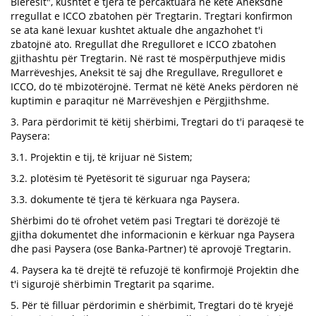
Blerësit", kushtet e tjera të përcaktuara në këtë Aneksdhe
rregullat e ICCO zbatohen për Tregtarin. Tregtari konfirmon
se ata kanë lexuar kushtet aktuale dhe angazhohet t'i
zbatojnë ato. Rregullat dhe Rregulloret e ICCO zbatohen
gjithashtu për Tregtarin. Në rast të mospërputhjeve midis
Marrëveshjes, Aneksit të saj dhe Rregullave, Rregulloret e
ICCO, do të mbizotërojnë. Termat në këtë Aneks përdoren në
kuptimin e paraqitur në Marrëveshjen e Përgjithshme.
3. Para përdorimit të këtij shërbimi, Tregtari do t'i paraqesë te
Paysera:
3.1. Projektin e tij, të krijuar në Sistem;
3.2. plotësim të Pyetësorit të siguruar nga Paysera;
3.3. dokumente të tjera të kërkuara nga Paysera.
Shërbimi do të ofrohet vetëm pasi Tregtari të dorëzojë të
gjitha dokumentet dhe informacionin e kërkuar nga Paysera
dhe pasi Paysera (ose Banka-Partner) të aprovojë Tregtarin.
4. Paysera ka të drejtë të refuzojë të konfirmojë Projektin dhe
t'i sigurojë shërbimin Tregtarit pa sqarime.
5. Për të filluar përdorimin e shërbimit, Tregtari do të kryejë