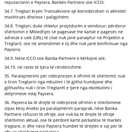
reputacionin e Paysera, Bankës-Partnere ose ICCO;
34.7. Tregtari kryen Transaksione që konsiderohen si aktivitet
mashtrues dhe/ose i paligjshëm;
34.8. Tregtari, duke shkelur proçedurën e vendosur, përdorur
shërbimin e Mbledhjes së pagesave me kartat e pagesës në
adresat e ueb (URL) të cilat nuk janë paraqitur në Projektin e
Tregtarit, ose në amendimet e tij dhe nuk janë konfirmuar nga
Paysera;
34.9. Nëse ICCO ose Banka-Partnere e kërkojnë atë;
34.10. në raste të tjera të rëndësishme.
35. Paralajmërimi për ndërprerjen e ofrimit të shërbimit, nuk
e liron Tregtarin nga mbulimi i të gjitha humbjeve dhe
gjithashtu nuk i liron Tregtarët e tjerë nga ekzekutimi i
detyrimeve ndaj Paysera.
36. Paysera ka të drejtë të ndërpresë ofrimin e shërbimeve
sipas kësij Aneksi pa paralajmërim paraprak, nëse Banka-
Partnere refuzon të ofrojë, ose nuk ka të drejtë të ofrojë
shërbimin aktual, ose të përdorë kartë përkatëse të markës
tregtare, si dhe nëse Paysera humbet të drejtën e saj për të
ofruar shërbimet përkatëse.