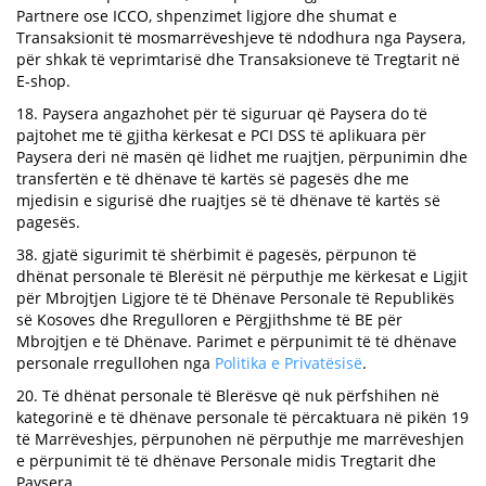
Partnere ose ICCO, shpenzimet ligjore dhe shumat e
Transaksionit të mosmarrëveshjeve të ndodhura nga Paysera,
për shkak të veprimtarisë dhe Transaksioneve të Tregtarit në
E-shop.
18. Paysera angazhohet për të siguruar që Paysera do të
pajtohet me të gjitha kërkesat e PCI DSS të aplikuara për
Paysera deri në masën që lidhet me ruajtjen, përpunimin dhe
transfertën e të dhënave të kartës së pagesës dhe me
mjedisin e sigurisë dhe ruajtjes së të dhënave të kartës së
pagesës.
38. gjatë sigurimit të shërbimit ë pagesës, përpunon të
dhënat personale të Blerësit në përputhje me kërkesat e Ligjit
për Mbrojtjen Ligjore të të Dhënave Personale të Republikës
së Kosoves dhe Rregulloren e Përgjithshme të BE për
Mbrojtjen e të Dhënave. Parimet e përpunimit të të dhënave
personale rregullohen nga
Politika e Privatësisë
.
20. Të dhënat personale të Blerësve që nuk përfshihen në
kategorinë e të dhënave personale të përcaktuara në pikën 19
të Marrëveshjes, përpunohen në përputhje me marrëveshjen
e përpunimit të të dhënave Personale midis Tregtarit dhe
Paysera.