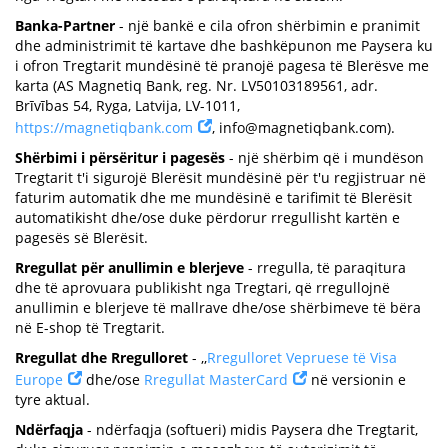
Banka-Partner
- një bankë e cila ofron shërbimin e pranimit
dhe administrimit të kartave dhe bashkëpunon me Paysera ku
i ofron Tregtarit mundësinë të pranojë pagesa të Blerësve me
karta (AS Magnetiq Bank, reg. Nr. LV50103189561, adr.
Brīvības 54, Ryga, Latvija, LV-1011,
https://magnetiqbank.com
,
info@magnetiqbank.com
).
Shërbimi i përsëritur i pagesës
- një shërbim që i mundëson
Tregtarit t'i sigurojë Blerësit mundësinë për t'u regjistruar në
faturim automatik dhe me mundësinë e tarifimit të Blerësit
automatikisht dhe/ose duke përdorur rregullisht kartën e
pagesës së Blerësit.
Rregullat për anullimin e blerjeve
- rregulla, të paraqitura
dhe të aprovuara publikisht nga Tregtari, që rregullojnë
anullimin e blerjeve të mallrave dhe/ose shërbimeve të bëra
në E-shop të Tregtarit.
Rregullat dhe Rregulloret
- ,,
Rregulloret Vepruese të Visa
Europe
dhe/ose
Rregullat MasterCard
në versionin e
tyre aktual.
Ndërfaqja
- ndërfaqja (softueri) midis Paysera dhe Tregtarit,