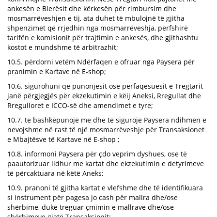
ankesën e Blerësit dhe kërkesën për rimbursim dhe
mosmarrëveshjen e tij, ata duhet të mbulojnë të gjitha
shpenzimet që rrjedhin nga mosmarrëveshja, përfshirë
tarifën e komisionit për trajtimin e ankesës, dhe gjithashtu
kostot e mundshme të arbitrazhit;
10.5. përdorni vetëm Ndërfaqen e ofruar nga Paysera për
pranimin e Kartave në E-shop;
10.6. sigurohuni që punonjësit ose përfaqësuesit e Tregtarit
janë përgjegjës për ekzekutimin e këij Aneksi, Rregullat dhe
Rregulloret e ICCO-së dhe amendimet e tyre;
10.7. të bashkëpunojë me dhe të sigurojë Paysera ndihmën e
nevojshme në rast të një mosmarrëveshje për Transaksionet
e Mbajtësve të Kartave në E-shop ;
10.8. informoni Paysera për çdo veprim dyshues, ose të
paautorizuar lidhur me kartat dhe ekzekutimin e detyrimeve
të përcaktuara në këtë Aneks;
10.9. pranoni të gjitha kartat e vlefshme dhe të identifikuara
si instrument për pagesa jo cash për mallra dhe/ose
shërbime, duke treguar çmimin e mallrave dhe/ose
shërbimeve gjatë Transaksionit;