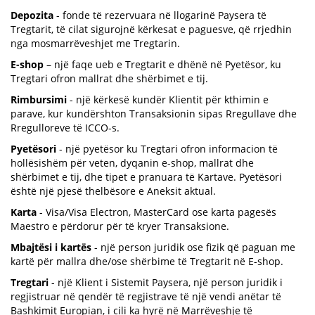
Depozita
- fonde të rezervuara në llogarinë Paysera të
Tregtarit, të cilat sigurojnë kërkesat e paguesve, që rrjedhin
nga mosmarrëveshjet me Tregtarin.
E-shop
– një faqe ueb e Tregtarit e dhënë në Pyetësor, ku
Tregtari ofron mallrat dhe shërbimet e tij.
Rimbursimi
- një kërkesë kundër Klientit për kthimin e
parave, kur kundërshton Transaksionin sipas Rregullave dhe
Rregulloreve të ICCO-s.
Pyetësori
- një pyetësor ku Tregtari ofron informacion të
hollësishëm për veten, dyqanin e-shop, mallrat dhe
shërbimet e tij, dhe tipet e pranuara të Kartave. Pyetësori
është një pjesë thelbësore e Aneksit aktual.
Karta
- Visa/Visa Electron, MasterCard ose karta pagesës
Maestro e përdorur për të kryer Transaksione.
Mbajtësi i kartës
- një person juridik ose fizik që paguan me
kartë për mallra dhe/ose shërbime të Tregtarit në E-shop.
Tregtari
- një Klient i Sistemit Paysera, një person juridik i
regjistruar në qendër të regjistrave të një vendi anëtar të
Bashkimit Europian, i cili ka hyrë në Marrëveshje të