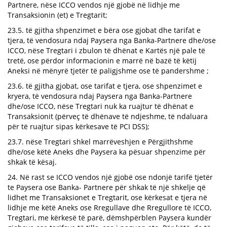
Partnere, nëse ICCO vendos një gjobë në lidhje me
Transaksionin (et) e Tregtarit;
23.5. të gjitha shpenzimet e bëra ose gjobat dhe tarifat e
tjera, të vendosura ndaj Paysera nga Banka-Partnere dhe/ose
ICCO, nëse Tregtari i zbulon të dhënat e Kartës një pale të
tretë, ose përdor informacionin e marrë në bazë të këtij
Aneksi në mënyrë tjetër të paligjshme ose të pandershme ;
23.6. të gjitha gjobat, ose tarifat e tjera, ose shpenzimet e
kryera, të vendosura ndaj Paysera nga Banka-Partnere
dhe/ose ICCO, nëse Tregtari nuk ka ruajtur të dhënat e
Transaksionit (përveç të dhënave të ndjeshme, të ndaluara
për të ruajtur sipas kërkesave të PCI DSS);
23.7. nëse Tregtari shkel marrëveshjen e Përgjithshme
dhe/ose këtë Aneks dhe Paysera ka pësuar shpenzime për
shkak të kësaj.
24. Në rast se ICCO vendos një gjobë ose ndonjë tarifë tjetër
te Paysera ose Banka- Partnere për shkak të një shkelje që
lidhet me Transaksionet e Tregtarit, ose kërkesat e tjera në
lidhje me këtë Aneks ose Rregullave dhe Rregullore të ICCO,
Tregtari, me kërkesë të parë, dëmshpërblen Paysera kundër