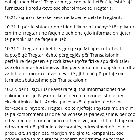
dallojë menjëherë Tregtarin nga çdo palë tjetër (siç është një
furnizues i produkteve ose shërbimeve të Tregtarit);
10.21. siguroni këto kërkesa në faqen e ueb të Tregtarit:
10.21.1. për të shfaqur dhe identifikuar në mënyrë të spikatur
emrin e Tregtarit në faqen e ueb dhe çdo informacion tjetër
të përshkruar në faqen e ueb;
10.21.2. Tregtari duhet të sigurojë që Mbajtësi i kartës të
kuptojë që Tregtari është përgjegjës për Transaksionin,
përfshirë dërgesën e produkteve (qoftë fizike apo dixhitale)
ose ofrimin e shërbimeve, dhe për shërbimin ndaj klientit dhe
zgjidhjen e mosmarrëveshjeve, të gjitha në përputhje me
termate zbatueshme për Transaksionin.
10.22. për t'i siguruar Paysera të gjitha informacionet dhe
dokumentet që Paysera i konsideron të rëndësishme për
ekzekutimin e këtij Aneksi pa vonesë të padrejtë dhe me
kërkesën e Paysera. Tregtari do të njoftojë Paysera me shkrim,
të pa kompromentuar dhe pa vonesë të panevojshme, për çdo
ndryshim në informacionin e dhënë (veçanërisht në lidhje me
ndryshimet në qëllimin e korporatës, ndryshimet në llojin e
produktit, shitjen ose marrjen me qira të kompanisë, ose
ndonjë ndryshim tjetër të pronarit, ndryshime në formën