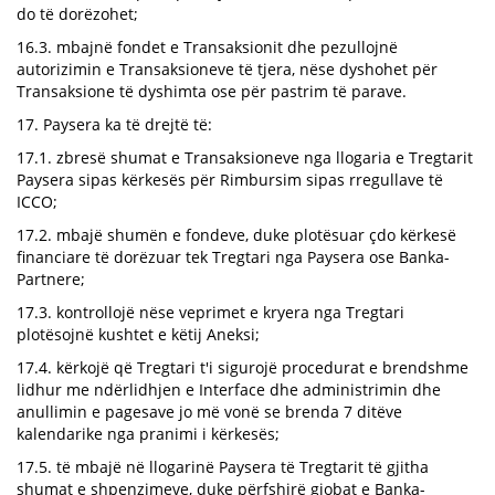
do të dorëzohet;
16.3. mbajnë fondet e Transaksionit dhe pezullojnë
autorizimin e Transaksioneve të tjera, nëse dyshohet për
Transaksione të dyshimta ose për pastrim të parave.
17. Paysera ka të drejtë të:
17.1. zbresë shumat e Transaksioneve nga llogaria e Tregtarit
Paysera sipas kërkesës për Rimbursim sipas rregullave të
ICCO;
17.2. mbajë shumën e fondeve, duke plotësuar çdo kërkesë
financiare të dorëzuar tek Tregtari nga Paysera ose Banka-
Partnere;
17.3. kontrollojë nëse veprimet e kryera nga Tregtari
plotësojnë kushtet e këtij Aneksi;
17.4. kërkojë që Tregtari t'i sigurojë procedurat e brendshme
lidhur me ndërlidhjen e Interface dhe administrimin dhe
anullimin e pagesave jo më vonë se brenda 7 ditëve
kalendarike nga pranimi i kërkesës;
17.5. të mbajë në llogarinë Paysera të Tregtarit të gjitha
shumat e shpenzimeve, duke përfshirë gjobat e Banka-