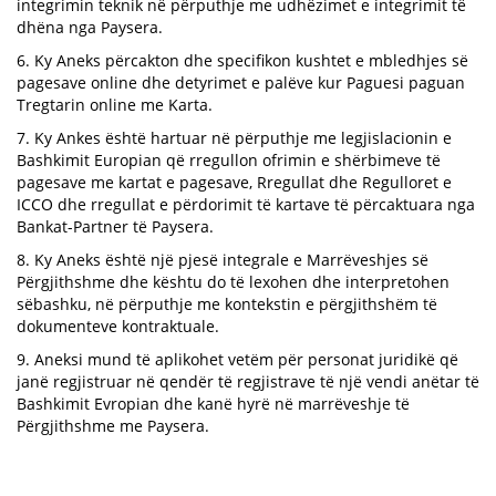
integrimin teknik në përputhje me udhëzimet e integrimit të
dhëna nga Paysera.
6. Ky Aneks përcakton dhe specifikon kushtet e mbledhjes së
pagesave online dhe detyrimet e palëve kur Paguesi paguan
Tregtarin online me Karta.
7. Ky Ankes është hartuar në përputhje me legjislacionin e
Bashkimit Europian që rregullon ofrimin e shërbimeve të
pagesave me kartat e pagesave, Rregullat dhe Regulloret e
ICCO dhe rregullat e përdorimit të kartave të përcaktuara nga
Bankat-Partner të Paysera.
8. Ky Aneks është një pjesë integrale e Marrëveshjes së
Përgjithshme dhe kështu do të lexohen dhe interpretohen
sëbashku, në përputhje me kontekstin e përgjithshëm të
dokumenteve kontraktuale.
9. Aneksi mund të aplikohet vetëm për personat juridikë që
janë regjistruar në qendër të regjistrave të një vendi anëtar të
Bashkimit Evropian dhe kanë hyrë në marrëveshje të
Përgjithshme me Paysera.