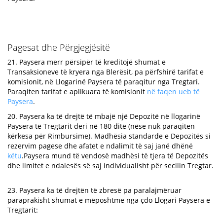
Pagesat dhe Përgjegjësitë
21. Paysera merr përsipër të kreditojë shumat e
Transaksioneve të kryera nga Blerësit, pa përfshirë tarifat e
komisionit, në Llogarinë Paysera të paraqitur nga Tregtari.
Paraqiten tarifat e aplikuara të komisionit
në faqen ueb të
Paysera
.
20. Paysera ka të drejtë të mbajë një Depozitë në llogarinë
Paysera të Tregtarit deri në 180 ditë (nëse nuk paraqiten
kërkesa për Rimbursime). Madhësia standarde e Depozitës si
rezervim pagese dhe afatet e ndalimit të saj janë dhënë
këtu
.Paysera mund të vendosë madhësi të tjera të Depozitës
dhe limitet e ndalesës së saj individualisht për secilin Tregtar.
23. Paysera ka të drejtën të zbresë pa paralajmëruar
paraprakisht shumat e mëposhtme nga çdo Llogari Paysera e
Tregtarit: