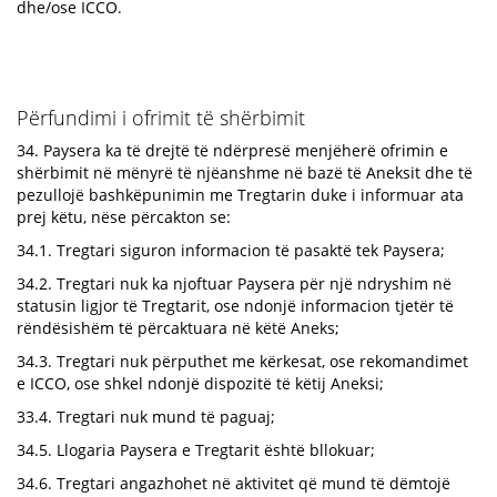
dhe/ose ICCO.
Përfundimi i ofrimit të shërbimit
34. Paysera ka të drejtë të ndërpresë menjëherë ofrimin e
shërbimit në mënyrë të njëanshme në bazë të Aneksit dhe të
pezullojë bashkëpunimin me Tregtarin duke i informuar ata
prej këtu, nëse përcakton se:
34.1. Tregtari siguron informacion të pasaktë tek Paysera;
34.2. Tregtari nuk ka njoftuar Paysera për një ndryshim në
statusin ligjor të Tregtarit, ose ndonjë informacion tjetër të
rëndësishëm të përcaktuara në këtë Aneks;
34.3. Tregtari nuk përputhet me kërkesat, ose rekomandimet
e ICCO, ose shkel ndonjë dispozitë të këtij Aneksi;
33.4. Tregtari nuk mund të paguaj;
34.5. Llogaria Paysera e Tregtarit është bllokuar;
34.6. Tregtari angazhohet në aktivitet që mund të dëmtojë