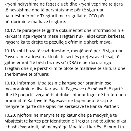
kryeni ndryshime në faqet e ueb dhe kryeni veprime të tjera
të nevojshme dhe të përshtatshme për të siguruar
pajtueshmërinë e Tregtarit me rregullat e ICCO për
përdorimin e markave tregtare;
10.17. të paraqesë të gjitha dokumentet dhe informacionin e
kërkuara nga Paysera (nëse Tregtari nuk i ekzekuton kërkesat,
Paysera ka të drejtë të pezullojë ofrimin e shërbimeve);
10.18. mbi baza të vazhdueshme, menjëherë për t'i siguruar
Paysera me adresën aktuale të secilës prej zyrave të saj, të
gjithë emrat "të bësh biznes si" (DBA) e përdorura nga
Tregtari dhe një përshkrim të plotë të mallrave të shitura dhe
shërbimeve të ofruara;
10.19. informoni Mbajtësin e kartave për pranimin ose
mospranimin e disa Kartave të Pagesave në mënyrë të qartë
dhe të paqartë, veçanërisht duke shfaqur logot që i referohen
pranimit të Kartave të Pagesave në faqen ueb të saj në
mënyrë të qartë dhe sipas me kërkesave të Banka-Partner;
10.20. njoftoni në mënyrë të spikatur dhe pa mëdyshje të
Mbajtësit të kartës për identitetin e Tregtarit në të gjitha pikat
e bashkëveprimit, në mënyrë që Mbajtësi i kartës të mund ta