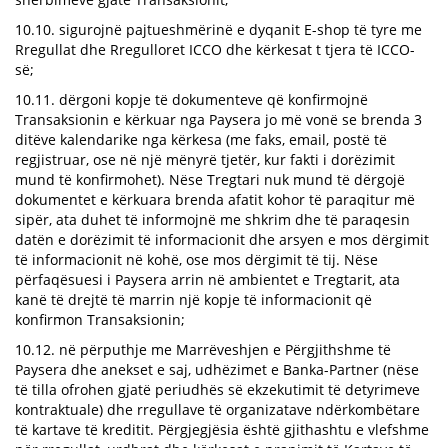
10.10. sigurojnë pajtueshmërinë e dyqanit E-shop të tyre me
Rregullat dhe Rregulloret ICCO dhe kërkesat t tjera të ICCO-
së;
10.11. dërgoni kopje të dokumenteve që konfirmojnë
Transaksionin e kërkuar nga Paysera jo më vonë se brenda 3
ditëve kalendarike nga kërkesa (me faks, email, postë të
regjistruar, ose në një mënyrë tjetër, kur fakti i dorëzimit
mund të konfirmohet). Nëse Tregtari nuk mund të dërgojë
dokumentet e kërkuara brenda afatit kohor të paraqitur më
sipër, ata duhet të informojnë me shkrim dhe të paraqesin
datën e dorëzimit të informacionit dhe arsyen e mos dërgimit
të informacionit në kohë, ose mos dërgimit të tij. Nëse
përfaqësuesi i Paysera arrin në ambientet e Tregtarit, ata
kanë të drejtë të marrin një kopje të informacionit që
konfirmon Transaksionin;
10.12. në përputhje me Marrëveshjen e Përgjithshme të
Paysera dhe anekset e saj, udhëzimet e Banka-Partner (nëse
të tilla ofrohen gjatë periudhës së ekzekutimit të detyrimeve
kontraktuale) dhe rregullave të organizatave ndërkombëtare
të kartave të kreditit. Përgjegjësia është gjithashtu e vlefshme