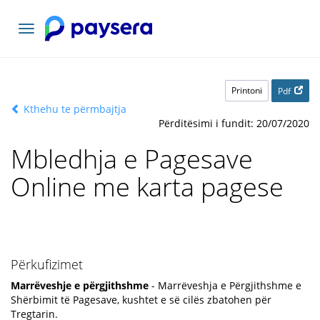
Lundrimi
toggle
Printoni
Pdf
Kthehu te përmbajtja
Përditësimi i fundit: 20/07/2020
Mbledhja e Pagesave
Online me karta pagese
Përkufizimet
Marrëveshje e përgjithshme
- Marrëveshja e Përgjithshme e
Shërbimit të Pagesave, kushtet e së cilës zbatohen për
Tregtarin.