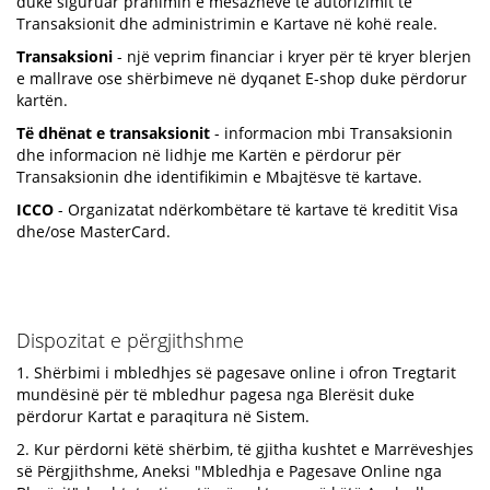
duke siguruar pranimin e mesazheve të autorizimit të
Transaksionit dhe administrimin e Kartave në kohë reale.
Transaksioni
- një veprim financiar i kryer për të kryer blerjen
e mallrave ose shërbimeve në dyqanet E-shop duke përdorur
kartën.
Të dhënat e transaksionit
- informacion mbi Transaksionin
dhe informacion në lidhje me Kartën e përdorur për
Transaksionin dhe identifikimin e Mbajtësve të kartave.
ICCO
- Organizatat ndërkombëtare të kartave të kreditit Visa
dhe/ose MasterCard.
Dispozitat e përgjithshme
1. Shërbimi i mbledhjes së pagesave online i ofron Tregtarit
mundësinë për të mbledhur pagesa nga Blerësit duke
përdorur Kartat e paraqitura në Sistem.
2. Kur përdorni këtë shërbim, të gjitha kushtet e Marrëveshjes
së Përgjithshme, Aneksi "Mbledhja e Pagesave Online nga