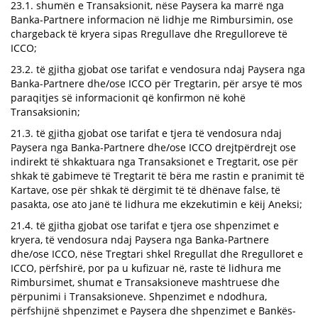
23.1. shumën e Transaksionit, nëse Paysera ka marrë nga
Banka-Partnere informacion në lidhje me Rimbursimin, ose
chargeback të kryera sipas Rregullave dhe Rregulloreve të
ICCO;
23.2. të gjitha gjobat ose tarifat e vendosura ndaj Paysera nga
Banka-Partnere dhe/ose ICCO për Tregtarin, për arsye të mos
paraqitjes së informacionit që konfirmon në kohë
Transaksionin;
21.3. të gjitha gjobat ose tarifat e tjera të vendosura ndaj
Paysera nga Banka-Partnere dhe/ose ICCO drejtpërdrejt ose
indirekt të shkaktuara nga Transaksionet e Tregtarit, ose për
shkak të gabimeve të Tregtarit të bëra me rastin e pranimit të
Kartave, ose për shkak të dërgimit të të dhënave false, të
pasakta, ose ato janë të lidhura me ekzekutimin e këij Aneksi;
21.4. të gjitha gjobat ose tarifat e tjera ose shpenzimet e
kryera, të vendosura ndaj Paysera nga Banka-Partnere
dhe/ose ICCO, nëse Tregtari shkel Rregullat dhe Rregulloret e
ICCO, përfshirë, por pa u kufizuar në, raste të lidhura me
Rimbursimet, shumat e Transaksioneve mashtruese dhe
përpunimi i Transaksioneve. Shpenzimet e ndodhura,
përfshijnë shpenzimet e Paysera dhe shpenzimet e Bankës-