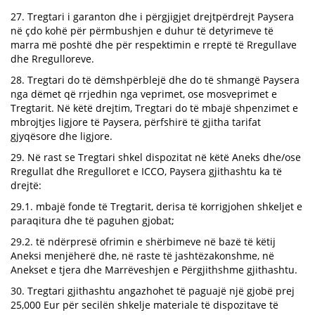
27. Tregtari i garanton dhe i përgjigjet drejtpërdrejt Paysera
në çdo kohë për përmbushjen e duhur të detyrimeve të
marra më poshtë dhe për respektimin e rreptë të Rregullave
dhe Rregulloreve.
28. Tregtari do të dëmshpërblejë dhe do të shmangë Paysera
nga dëmet që rrjedhin nga veprimet, ose mosveprimet e
Tregtarit. Në këtë drejtim, Tregtari do të mbajë shpenzimet e
mbrojtjes ligjore të Paysera, përfshirë të gjitha tarifat
gjyqësore dhe ligjore.
29. Në rast se Tregtari shkel dispozitat në këtë Aneks dhe/ose
Rregullat dhe Rregulloret e ICCO, Paysera gjithashtu ka të
drejtë:
29.1. mbajë fonde të Tregtarit, derisa të korrigjohen shkeljet e
paraqitura dhe të paguhen gjobat;
29.2. të ndërpresë ofrimin e shërbimeve në bazë të këtij
Aneksi menjëherë dhe, në raste të jashtëzakonshme, në
Anekset e tjera dhe Marrëveshjen e Përgjithshme gjithashtu.
30. Tregtari gjithashtu angazhohet të paguajë një gjobë prej
25,000 Eur për secilën shkelje materiale të dispozitave të