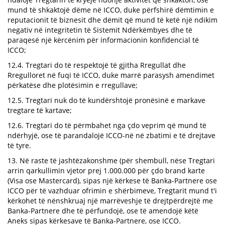
mund të shkaktojë dëme në ICCO, duke përfshirë dëmtimin e
reputacionit të biznesit dhe dëmit që mund të ketë një ndikim
negativ në integritetin të Sistemit Ndërkëmbyes dhe të
paraqesë një kërcënim për informacionin konfidencial të
ICCO;
12.4. Tregtari do të respektojë të gjitha Rregullat dhe
Rregulloret në fuqi të ICCO, duke marrë parasysh amendimet
përkatëse dhe plotësimin e rregullave;
12.5. Tregtari nuk do të kundërshtojë pronësinë e markave
tregtare të kartave;
12.6. Tregtari do të përmbahet nga çdo veprim që mund të
ndërhyjë, ose të parandalojë ICCO-në në zbatimi e të drejtave
të tyre.
13. Në raste të jashtëzakonshme (për shembull, nëse Tregtari
arrin qarkullimin vjetor prej 1.000.000 për çdo brand karte
(Visa ose Mastercard), sipas një kërkese të Banka-Partnere ose
ICCO për të vazhduar ofrimin e shërbimeve, Tregtarit mund t'i
kërkohet të nënshkruaj një marrëveshje të drejtpërdrejtë me
Banka-Partnere dhe të përfundojë, ose të amendojë këtë
Aneks sipas kërkesave të Banka-Partnere, ose ICCO.