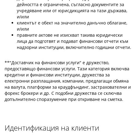
дейността е ограничена, съгласно документите за
учредяване или от юрисдикцията на тази държава,
и/или
клиентът е обект на значително данъчно облагане,
и/или
правните актове не изискват такива юридически
лица да подготвят и подават финансови отчети към
надзорни институции, включително годишни отчети.
**"Доставчик на финансови услуги" е дружество,
предоставящо финансови услуги. Тази категория включва
кредитни и финансови институции, дружества за
електронни разплащания, компании, предлагащи обмяна
на валута, платформи за краудфъндинг, застрахователни и
форекс брокери и др. С подобни дружества се сключва
допълнително споразумение при откриване на сметка.
Идентификация на клиенти