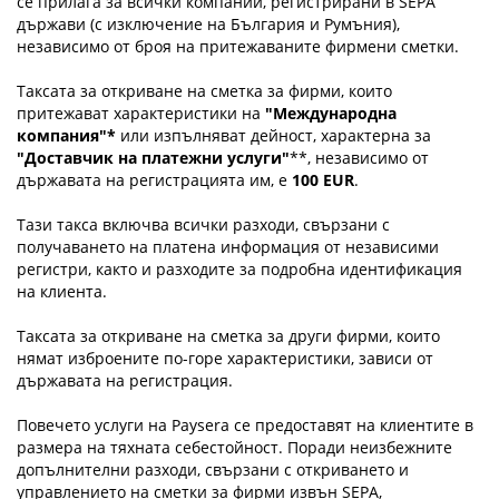
се прилага за всички компании, регистрирани в SEPA
държави (с изключение на България и Румъния),
независимо от броя на притежаваните фирмени сметки.
Таксата за откриване на сметка за фирми, които
притежават характеристики на
"Международна
компания"*
или изпълняват дейност, характерна за
"Доставчик на платежни услуги"
**, независимо от
държавата на регистрацията им, е
100 EUR
.
Тази такса включва всички разходи, свързани с
получаването на платена информация от независими
регистри, както и разходите за подробна идентификация
на клиента.
Таксата за откриване на сметка за други фирми, които
нямат изброените по-горе характеристики, зависи от
държавата на регистрация.
Повечето услуги на Paysera се предоставят на клиентите в
размера на тяхната себестойност. Поради неизбежните
допълнителни разходи, свързани с откриването и
управлението на сметки за фирми извън SEPA,