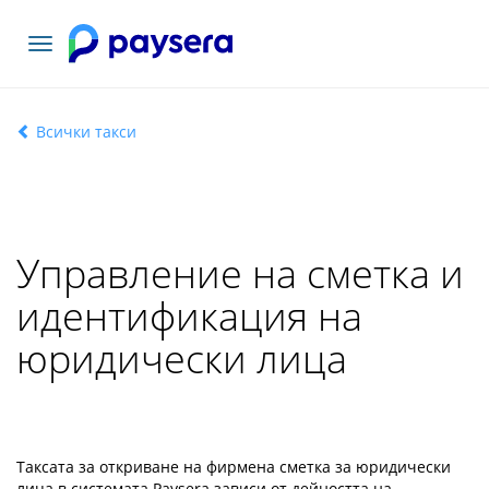
Включване
на
навигация
Всички такси
Управление на сметка и
идентификация на
юридически лица
Таксата за откриване на фирмена сметка за юридически
лица в системата Paysera зависи от дейността на