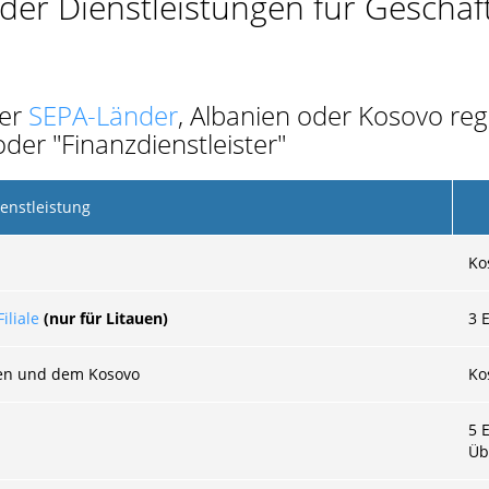
 der Dienstleistungen für Geschä
der
SEPA-Länder
, Albanien oder Kosovo regi
der "Finanzdienstleister"
enstleistung
Ko
iliale
(nur für Litauen)
3
E
ien und dem Kosovo
Ko
5 
Üb