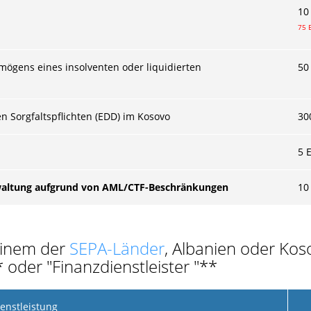
10
75 
ögens eines insolventen oder liquidierten
50
 Sorgfaltspflichten (EDD) im Kosovo
30
5 
waltung aufgrund von AML/CTF-Beschränkungen
10
einem der
SEPA-Länder
, Albanien oder Koso
oder "Finanzdienstleister "**
enstleistung