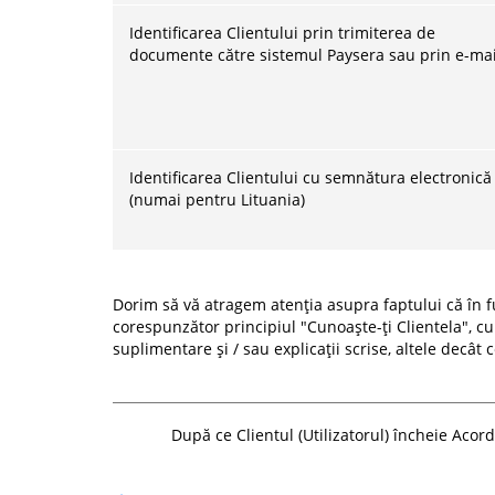
Identificarea Clientului prin trimiterea de
documente către sistemul Paysera sau prin e-mai
Identificarea Clientului cu semnătura electronică
(numai pentru Lituania)
Dorim să vă atragem atenția asupra faptului că în 
corespunzător principiul "Cunoaște-ți Clientela", c
suplimentare și / sau explicații scrise, altele decât 
După ce Clientul (Utilizatorul) încheie Acor