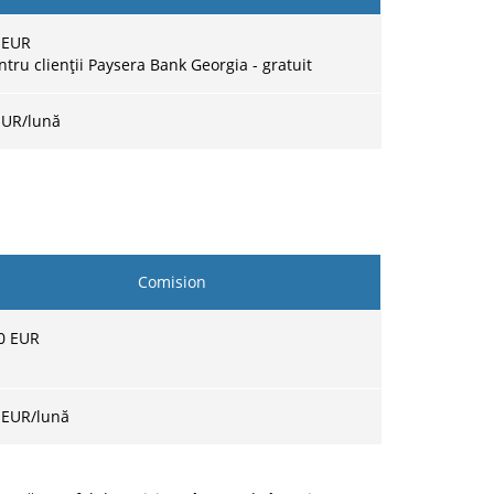
 EUR
ntru clienții Paysera Bank Georgia - gratuit
EUR/lună
Comision
0 EUR
 EUR
/lună