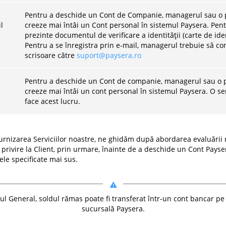
Pentru a deschide un Cont de Companie, managerul sau o p
l
creeze mai întâi un Cont personal în sistemul Paysera. Pent
prezinte documentul de verificare a identității (carte de ide
Pentru a se înregistra prin e-mail, managerul trebuie să cont
scrisoare către
suport@paysera.ro
Pentru a deschide un Cont de companie, managerul sau o p
creeze mai întâi un cont personal în sistemul Paysera. O se
face acest lucru.
furnizarea Serviciilor noastre, ne ghidăm după abordarea evaluării
u privire la Client, prin urmare, înainte de a deschide un Cont Pay
cele specificate mai sus.
dul General, soldul rămas poate fi transferat într-un cont bancar pe
sucursală Paysera.