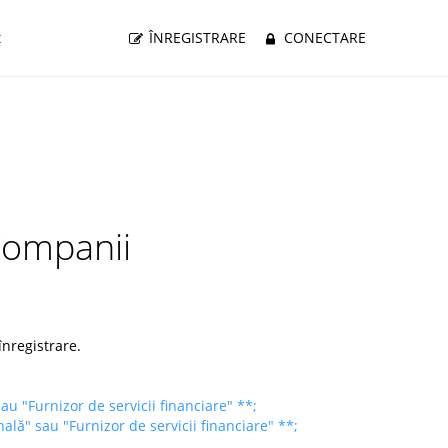
t
ÎNREGISTRARE
CONECTARE
 Companii
înregistrare.
u "Furnizor de servicii financiare" **;
lă" sau "Furnizor de servicii financiare" **;