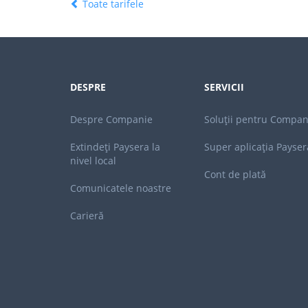
Toate tarifele
DESPRE
SERVICII
Despre Companie
Soluții pentru Compan
Extindeți Paysera la
Super aplicația Payser
nivel local
Cont de plată
Comunicatele noastre
Carieră