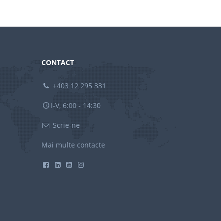
CONTACT
+403 12 295 331
I-V, 6:00 - 14:30
Scrie-ne
Mai multe contacte