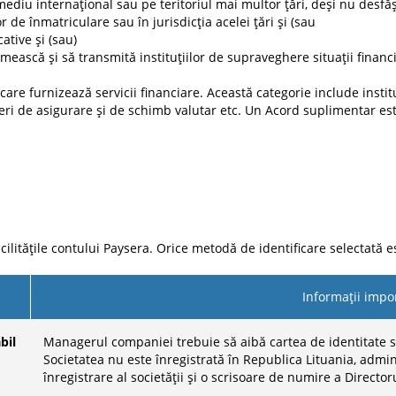
ediu internațional sau pe teritoriul mai multor țări, deși nu desfășo
 de înmatriculare sau în jurisdicția acelei țări și (sau
ative și (sau)
mească și să transmită instituțiilor de supraveghere situații financ
are furnizează servicii financiare. Această categorie include instituț
ri de asigurare și de schimb valutar etc. Un Acord suplimentar es
ilitățile contului Paysera. Orice metodă de identificare selectată es
Informații impo
bil
Managerul companiei trebuie să aibă cartea de identitate s
Societatea nu este înregistrată în Republica Lituania, adm
înregistrare al societății și o scrisoare de numire a Directo