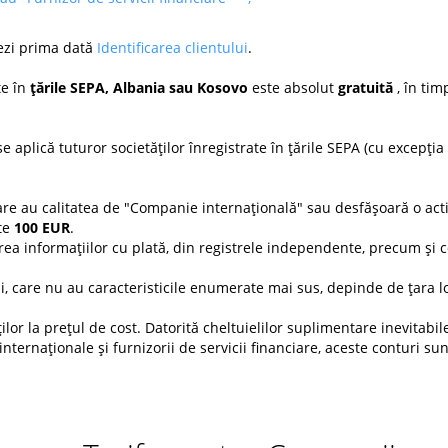
uezi prima dată
Identificarea clientului
.
te în
țările SEPA, Albania sau Kosovo
este absolut
gratuită
, în ti
 aplică tuturor societăților înregistrate în țările SEPA (cu excepți
re au calitatea de "Companie internațională" sau desfășoară o acti
ste
100 EUR
.
rea informațiilor cu plată, din registrele independente, precum și co
 care nu au caracteristicile enumerate mai sus, depinde de țara lo
ilor la prețul de cost. Datorită cheltuielilor suplimentare inevitab
internaționale și furnizorii de servicii financiare, aceste conturi s