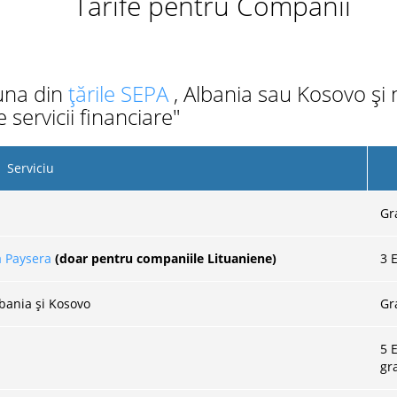
Tarife pentru Companii
-una din
țările SEPA
, Albania sau Kosovo și
 servicii financiare"
Serviciu
Gr
a Paysera
(doar pentru companiile Lituaniene)
3
E
lbania și Kosovo
Gr
5 
gr