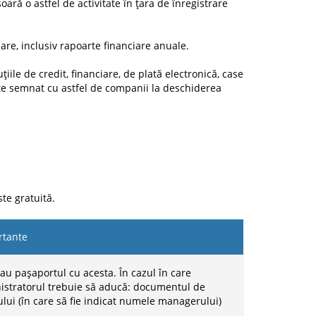
ară o astfel de activitate în țara de înregistrare
iare, inclusiv rapoarte financiare anuale.
iile de credit, financiare, de plată electronică, case
te semnat cu astfel de companii la deschiderea
te gratuită.
rtante
au pașaportul cu acesta. În cazul în care
inistratorul trebuie să aducă: documentul de
rului (în care să fie indicat numele managerului)