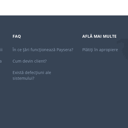
FAQ
AFLĂ MAI MULTE
ii
În ce țări funcționează Paysera?
Plătiți în apropiere
a
Cum devin client?
Există defecțiuni ale
sistemului?