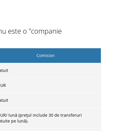
 nu este o "companie
Comision
atuit
UR
atuit
EUR/ lună (prețul include 30 de transferuri
atuite pe lună).