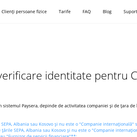
Clienți persoane fizice
Tarife
FAQ
Blog
Supor
verificare identitate pentru
 sistemul Paysera, depinde de activitatea companiei și de țara de 
 SEPA, Albania sau Kosovo și nu este o "Companie internațională" sa
 țările SEPA, Albania sau Kosovo și nu este o "Companie internaționa
u "Furnizor de servicii financiare"**;