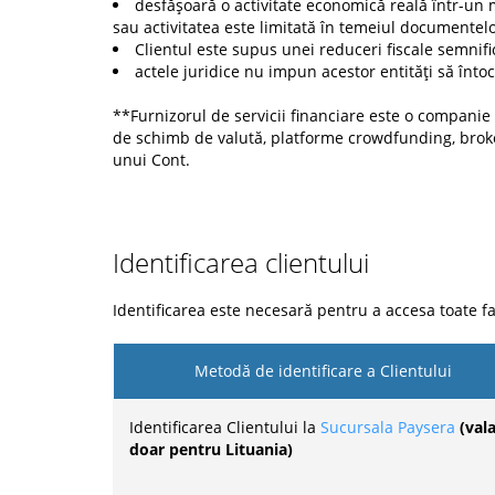
desfășoară o activitate economică reală într-un m
sau activitatea este limitată în temeiul documentelor
Clientul este supus unei reduceri fiscale semnific
actele juridice nu impun acestor entități să întoc
**Furnizorul de servicii financiare este o companie c
de schimb de valută, platforme crowdfunding, broke
unui Cont.
Identificarea clientului
Identificarea este necesară pentru a accesa toate fac
Metodă de identificare a Clientului
Identificarea Clientului la
Sucursala Paysera
(vala
doar pentru Lituania)