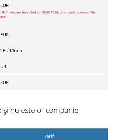
 EUR
EUR (în vigoare începând cu 15.08.2026, doar pentru companiile
gare)
 EUR
0 EUR/lună
EUR
 EUR
o și nu este o "companie
Tarif