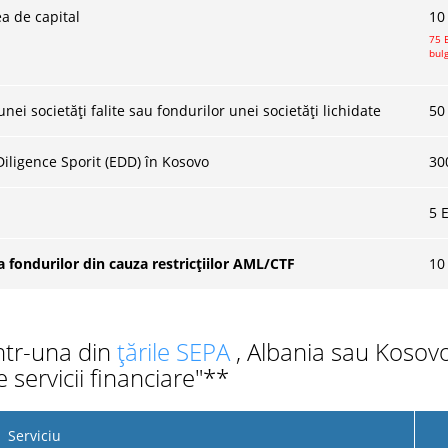
a de capital
10
75 
bul
ei societăți falite sau fondurilor unei societăți lichidate
50
iligence Sporit (EDD) în Kosovo
30
5 
 fondurilor din cauza restricțiilor AML/CTF
10
ntr-una din
țările SEPA
, Albania sau Kosov
 servicii financiare"**
Serviciu