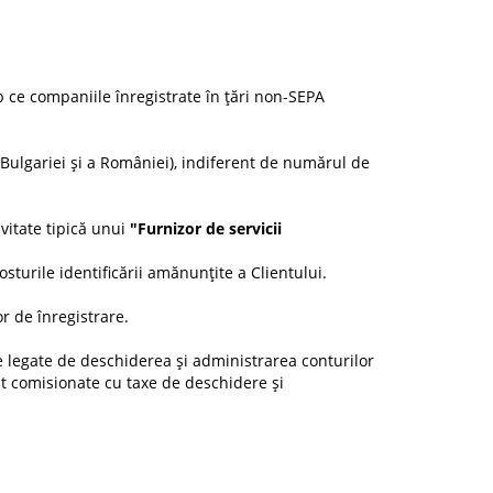
mp ce companiile înregistrate în țări non-SEPA
a Bulgariei și a României), indiferent de numărul de
vitate tipică unui
"Furnizor de servicii
sturile identificării amănunțite a Clientului.
r de înregistrare.
ile legate de deschiderea și administrarea conturilor
unt comisionate cu taxe de deschidere și