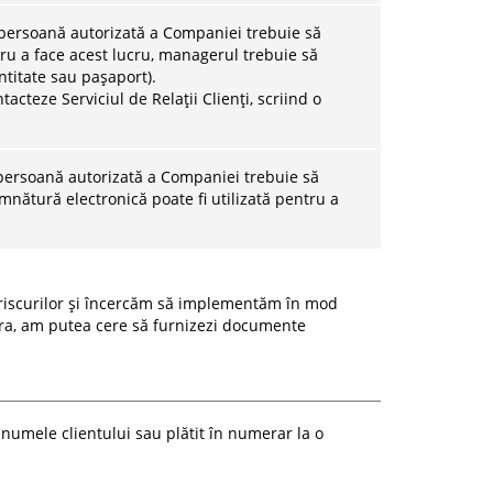
ersoană autorizată a Companiei trebuie să
ru a face acest lucru, managerul trebuie să
ntitate sau pașaport).
acteze Serviciul de Relații Clienți, scriind o
ersoană autorizată a Companiei trebuie să
mnătură electronică poate fi utilizată pentru a
 riscurilor și încercăm să implementăm în mod
sera, am putea cere să furnizezi documente
 numele clientului sau plătit în numerar la o