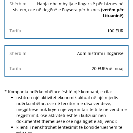
Shërbimi
Hapja dhe mbyllja e llogarisë për biznes në
sistem, ose në degën* e Paysera për biznes
(vetëm për
Lituaninë)
Tarifa
100 EUR
Administrimi i llogarisë
20 EUR
/në muaj
* Kompania ndërkombëtare është një kompani, e cila:
ushtron një aktivitet ekonomik aktual në një mjedis
ndërkombëtar, ose në territorin e disa vendeve,
megjithëse nuk kryen një veprimtari të tillë në vendin e
regjistrimit, ose aktiviteti është i kufizuar nën
dokumentet themeluese ose nga ligjet e atij vendi;
klienti i nënshtrohet lehtësimit të konsiderueshëm të