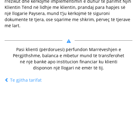
rrezikut dhe kërkojmë implementimin e duhur të parimit Njih
Klientin Tënd në lidhje me klientin, prandaj para hapjes së
një llogarie Paysera, mund t'ju kërkojmë të siguroni
dokumente të tjera, ose sqarime me shkrim, përveç të tjerave
më lart.
Pasi klienti (përdoruesi) përfundon Marrëveshjen e
Përgjithshme, balanca e mbetur mund të transferohet
në një bankë apo institucion financiar ku klienti
disponon një llogari në emër të tij.
Te gjitha tarifat