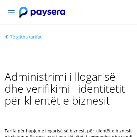
Lundrimi
toggle
Të gjitha tarifat
Administrimi i llogarisë
dhe verifikimi i identitetit
për klientët e biznesit
Tarifa për hapjen e llogarisë së biznesit për klientët e biznesit
në sistemin Paysera varet nga aktiviteti i kompanisë dhe vendi