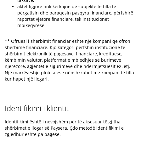
taksave;
aktet ligjore nuk kërkojnë që subjekte të tilla të
përgatisin dhe paraqesin pasqyra financiare, përfshirë
raportet vjetore financiare, tek institucionet
mbikëqyrëse.
** Ofruesi i shërbimit financiar është një kompani që ofron
shërbime financiare. Kjo kategori përfshin institucione të
shërbimit elektronik të pagesave, financiare, kredituese,
këmbimin valutor, platformat e mbledhjes së burimeve
njerëzore, agjentët e sigurimeve dhe ndërmjetsuesit FX, etj.
Një marrëveshje plotësuese nënshkruhet me kompani të tilla
kur hapet një llogari.
Identifikimi i klientit
Identifikimi është i nevojshëm për të aksesuar të gjitha
shërbimet e llogarisë Paysera. Çdo metodë identifikimi e
zgjedhur është pa pagesë.