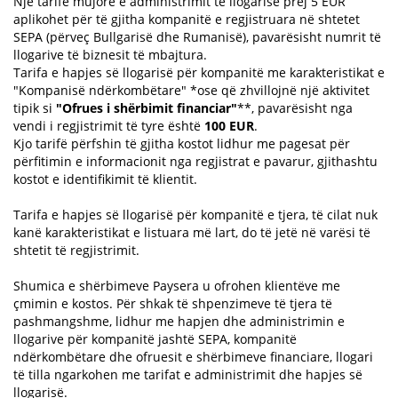
Një tarifë mujore e administrimit të llogarisë prej 5 EUR
aplikohet për të gjitha kompanitë e regjistruara në shtetet
SEPA (përveç Bullgarisë dhe Rumanisë), pavarësisht numrit të
llogarive të biznesit të mbajtura.
Tarifa e hapjes së llogarisë për kompanitë me karakteristikat e
"Kompanisë ndërkombëtare" *ose që zhvillojnë një aktivitet
tipik si
"Ofrues i shërbimit financiar"
**, pavarësisht nga
vendi i regjistrimit të tyre është
100 EUR
.
Kjo tarifë përfshin të gjitha kostot lidhur me pagesat për
përfitimin e informacionit nga regjistrat e pavarur, gjithashtu
kostot e identifikimit të klientit.
Tarifa e hapjes së llogarisë për kompanitë e tjera, të cilat nuk
kanë karakteristikat e listuara më lart, do të jetë në varësi të
shtetit të regjistrimit.
Shumica e shërbimeve Paysera u ofrohen klientëve me
çmimin e kostos. Për shkak të shpenzimeve të tjera të
pashmangshme, lidhur me hapjen dhe administrimin e
llogarive për kompanitë jashtë SEPA, kompanitë
ndërkombëtare dhe ofruesit e shërbimeve financiare, llogari
të tilla ngarkohen me tarifat e administrimit dhe hapjes së
llogarisë.