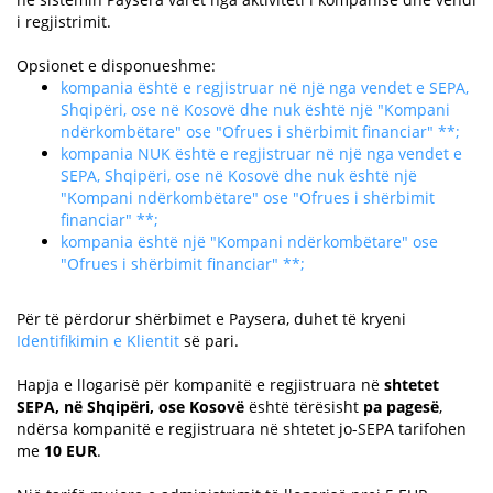
i regjistrimit.
Opsionet e disponueshme:
kompania është e regjistruar në një nga vendet e SEPA,
Shqipëri, ose në Kosovë dhe nuk është një "Kompani
ndërkombëtare" ose "Ofrues i shërbimit financiar" **;
kompania NUK është e regjistruar në një nga vendet e
SEPA, Shqipëri, ose në Kosovë dhe nuk është një
"Kompani ndërkombëtare" ose "Ofrues i shërbimit
financiar" **;
kompania është një "Kompani ndërkombëtare" ose
"Ofrues i shërbimit financiar" **;
Për të përdorur shërbimet e Paysera, duhet të kryeni
Identifikimin e Klientit
së pari.
Hapja e llogarisë për kompanitë e regjistruara në
shtetet
SEPA, në Shqipëri, ose Kosovë
është tërësisht
pa pagesë
,
ndërsa kompanitë e regjistruara në shtetet jo-SEPA tarifohen
me
10 EUR
.