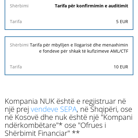
Tarifa për konfirmimin e auditimit
5 EUR
Tarifa për mbylljen e llogarisë dhe menaxhimin
e fondeve për shkak të kufizimeve AML/CTF
10 EUR
Kompania NUK është e regjistruar në
një prej
vendeve SEPA
, në Shqipëri, ose
në Kosovë dhe nuk është një "Kompani
ndërkombëtare"* ose "Ofrues i
Shërbimit Financiar" **