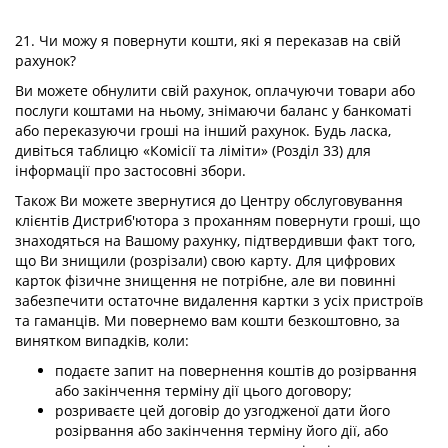
21. Чи можу я повернути кошти, які я переказав на свій
рахунок?
Ви можете обнулити свій рахунок, оплачуючи товари або
послуги коштами на ньому, знімаючи баланс у банкоматі
або переказуючи гроші на інший рахунок. Будь ласка,
дивіться таблицю «Комісії та ліміти» (Розділ 33) для
інформації про застосовні збори.
Також Ви можете звернутися до Центру обслуговування
клієнтів Дистриб'ютора з проханням повернути гроші, що
знаходяться на Вашому рахунку, підтвердивши факт того,
що Ви знищили (розрізали) свою карту. Для цифрових
карток фізичне знищення не потрібне, але ви повинні
забезпечити остаточне видалення картки з усіх пристроїв
та гаманців. Ми повернемо вам кошти безкоштовно, за
винятком випадків, коли:
подаєте запит на повернення коштів до розірвання
або закінчення терміну дії цього договору;
розриваєте цей договір до узгодженої дати його
розірвання або закінчення терміну його дії, або