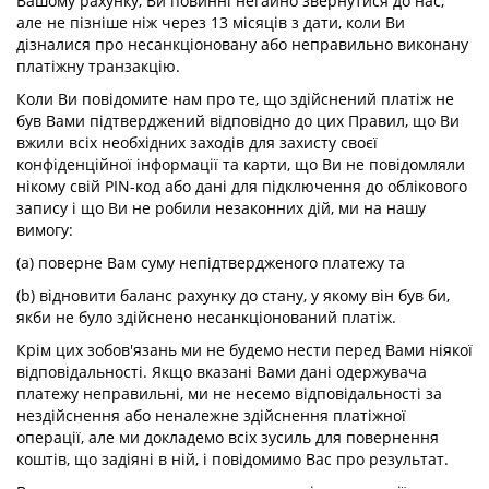
Вашому рахунку, Ви повинні негайно звернутися до нас,
але не пізніше ніж через 13 місяців з дати, коли Ви
дізналися про несанкціоновану або неправильно виконану
платіжну транзакцію.
Коли Ви повідомите нам про те, що здійснений платіж не
був Вами підтверджений відповідно до цих Правил, що Ви
вжили всіх необхідних заходів для захисту своєї
конфіденційної інформації та карти, що Ви не повідомляли
нікому свій PIN-код або дані для підключення до облікового
запису і що Ви не робили незаконних дій, ми на нашу
вимогу:
(a) поверне Вам суму непідтвердженого платежу та
(b) відновити баланс рахунку до стану, у якому він був би,
якби не було здійснено несанкціонований платіж.
Крім цих зобов'язань ми не будемо нести перед Вами ніякої
відповідальності. Якщо вказані Вами дані одержувача
платежу неправильні, ми не несемо відповідальності за
нездійснення або неналежне здійснення платіжної
операції, але ми докладемо всіх зусиль для повернення
коштів, що задіяні в ній, і повідомимо Вас про результат.