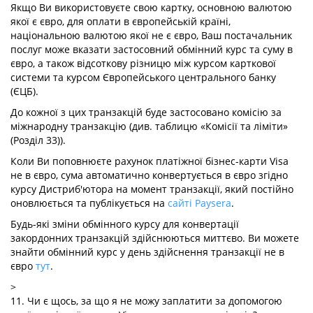
Якщо Ви використовуєте свою картку, основною валютою
якої є євро, для оплати в європейській країні,
національною валютою якої не є євро, Ваш постачальник
послуг може вказати застосовний обмінний курс та суму в
євро, а також відсоткову різницю між курсом карткової
системи та курсом Європейського центрального банку
(ЄЦБ).
До кожної з цих транзакцій буде застосовано комісію за
міжнародну транзакцію (див. таблицю «Комісії та ліміти»
(Розділ 33)).
Коли Ви поповнюєте рахунок платіжної бізнес-карти Visa
не в євро, сума автоматично конвертується в євро згідно
курсу Дистриб'ютора на момент транзакції, який постійно
оновлюється та публікується на
сайті Paysera
.
Будь-які зміни обмінного курсу для конвертації
закордонних транзакцій здійснюються миттєво. Ви можете
знайти обмінний курс у день здійснення транзакції не в
євро
тут
.
>
11. Чи є щось, за що я не можу заплатити за допомогою