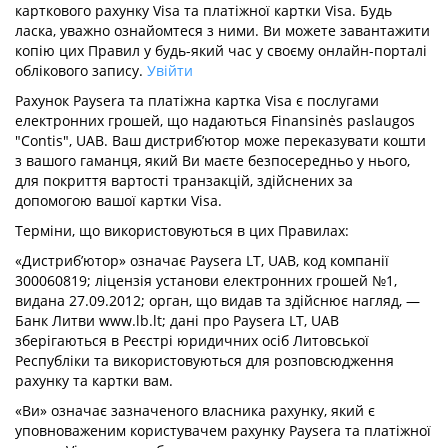
карткового рахунку Visa та платіжної картки Visa. Будь
ласка, уважно ознайомтеся з ними. Ви можете завантажити
копію цих Правил у будь-який час у своєму онлайн-порталі
облікового запису.
Увійти
Рахунок Paysera та платіжна картка Visa є послугами
електронних грошей, що надаються Finansinės paslaugos
"Contis", UAB. Ваш дистриб’ютор може переказувати кошти
з вашого гаманця, який Ви маєте безпосередньо у нього,
для покриття вартості транзакцій, здійснених за
допомогою вашої картки Visa.
Терміни, що використовуються в цих Правилах:
«Дистриб’ютор» означає Paysera LT, UAB, код компанії
300060819; ліцензія установи електронних грошей №1,
видана 27.09.2012; орган, що видав та здійснює нагляд, —
Банк Литви www.lb.lt; дані про Paysera LT, UAB
зберігаються в Реєстрі юридичних осіб Литовської
Республіки та використовуються для розповсюдження
рахунку та картки вам.
«Ви» означає зазначеного власника рахунку, який є
уповноваженим користувачем рахунку Paysera та платіжної