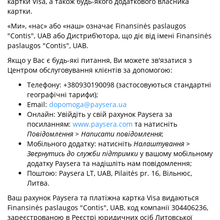
картки Visa, а також будь-якого додаткового власника
картки.
«Ми», «нас» або «наш» означає Finansinės paslaugos
"Contis", UAB або Дистриб’ютора, що діє від імені Finansinės
paslaugos "Contis", UAB.
Якщо у Вас є будь-які питання, Ви можете зв'язатися з
Центром обслуговування клієнтів за допомогою:
Телефону: +380930190098 (застосовуються стандартні
географічні тарифи);
Email:
dopomoga@paysera.ua
Онлайн: Увійдіть у свій рахунок Paysera за
посиланням:
www.paysera.com
та натисніть
Повідомлення > Написати повідомлення
;
Мобільного додатку: натисніть
Налаштування >
Звернутись до служби підтримки
у вашому мобільному
додатку Paysera та надішліть нам повідомлення;
Поштою: Paysera LT, UAB, Pilaitės pr. 16, Вільнюс,
Литва.
Ваш рахунок Paysera та платіжна картка Visa видаються
Finansinės paslaugos "Contis", UAB, код компанії 304406236,
зареєстрованою в Реєстрі юридичних осіб Литовської