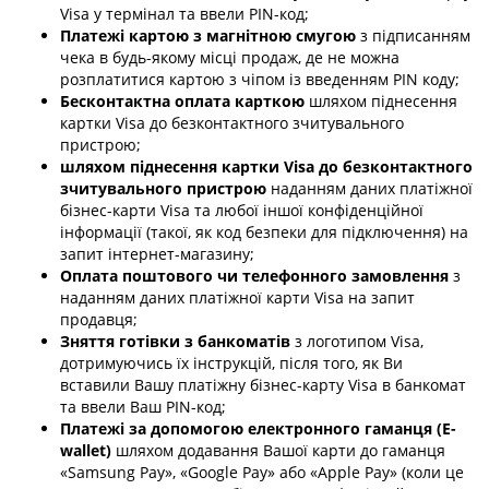
Visa у термінал та ввели PIN-код;
Платежі картою з магнітною смугою
з підписанням
чека в будь-якому місці продаж, де не можна
розплатитися картою з чіпом із введенням PIN коду;
Бесконтактна оплата карткою
шляхом піднесення
картки Visa до безконтактного зчитувального
пристрою;
шляхом піднесення картки Visa до безконтактного
зчитувального пристрою
наданням даних платіжної
бізнес-карти Visa та любої іншої конфіденційної
інформації (такої, як код безпеки для підключення) на
запит інтернет-магазину;
Оплата поштового чи телефонного замовлення
з
наданням даних платіжної карти Visa на запит
продавця;
Зняття готівки з банкоматів
з логотипом Visa,
дотримуючись їх інструкцій, після того, як Ви
вставили Вашу платіжну бізнес-карту Visa в банкомат
та ввели Ваш PIN-код;
Платежі за допомогою електронного гаманця (E-
wallet)
шляхом додавання Вашої карти до гаманця
«Samsung Pay», «Google Pay» або «Apple Pay» (коли це