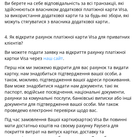
Ви берете на себе відповідальність за всі транзакції, які
здійснюються власником додаткової платіжної карти Visa,
за використання додаткової карти та за будь-які збори, які
можуть стягуватися з власника додаткової карти..
4. Як відкрити рахунок платіжної карти Visa для приватних
клієнтів?
Ви можете подати заявку на відкриття рахунку платіжної
картки Visa через
наш сайт
.
Перш ніж ми зможемо відкрити для вас рахунок та видати
картку, нам знадобиться підтвердження вашої особи, а
також, можливо, підтвердження вашої адреси проживання.
Вам може знадобитися надати нам документи, такі як
паспорт, водійське посвідчення, національні документи,
рахунки за комунальні послуги, банківські виписки або інші
документи для підтвердження вашої особи. Ми також
проведемо електронні перевірки щодо вас.
Під час замовлення Вашої картки(карток) Visa Ви повинні
мати достатньо коштів на своєму рахунку Paysera для
покриття витрат на випуск картки, доставку та