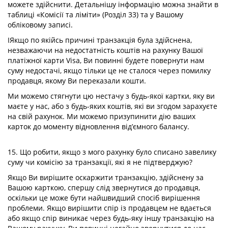
можете здійснити. Детальнішу інформацію можна знайти в
таблиці «Комісії та ліміти» (Розділ 33) та у Вашому
обліковому записі.
IЯкщо по якійсь причині транзакція була здійснена,
незважаючи на недостатність коштів на рахунку Вашої
платіжної карти Visa, Ви повинні будете повернути нам
суму недостачі, якщо тільки це не сталося через помилку
продавця, якому Ви переказали кошти.
Ми можемо стягнути цю нестачу з будь-якої картки, яку ви
маєте у нас, або з будь-яких коштів, які ви згодом зарахуєте
на свій рахунок. Ми можемо призупинити дію ваших
карток до моменту відновлення від’ємного балансу.
15. Що робити, якщо з мого рахунку було списано завелику
суму чи комісію за транзакції, які я не підтверджую?
Якщо Ви вирішите оскаржити транзакцію, здійснену за
Вашою карткою, спершу слід звернутися до продавця,
оскільки це може бути найшвидший спосіб вирішення
проблеми. Якщо вирішити спір із продавцем не вдається
або якщо спір виникає через будь-яку іншу транзакцію на