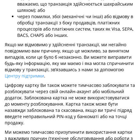
вважаємо, що транзакція здійснюється шахрайським
шляхом); або
через помилки, збої (механічні чи інші) або відмову в
обробці транзакції з боку продавців, платіжних
процесорів або платіжних систем, таких як Visa, SEPA,
BACS, CHAPS або інших.
Якщо ми відмовимо у здійсненні транзакції, ми негайно
повідомимо вам причину, якщо це можливо, за винятком
випадків, коли це було б незаконно. Ви можете виправити
будь-яку інформацію, яку ми маємо і яка могла спричинити
відмову у транзакції, зв’язавшись з нами за допомогою
Центру підтримки
.
Цифрову картку Ви також можете тимчасово заблокувати та
розблокувати через свій онлайн-акаунт або мобільний
додаток. Заблокована картка не може використовуватися
до моменту розблокування. Картка також може бути
назавжди заблокована та скасована, якщо ви тричі підряд
введете неправильний PIN-код у банкоматі або на точці
продажу.
Ми можемо тимчасово призупинити використання картки
з важливих причин (технічне обслуговування або роботи з