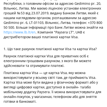
Республіки, з головним офісом за адресою Gedimino pr. 20,
Вільнюс, Литва. Ми маємо ліцензію установи електронних
грошей № 53 від 23.07.2019, видану Банком Литви, який є
нашим наглядовим органом, розташованим за адресою
Gedimino pr. 6, LT-01103, Вільнюс, Литва, телефон: +370 800
50 500. Більше інформації про Банк Литви можна знайти на
https://www.lb.lt/en
. Компанія "Paysera LT", UAB є
дистриб’ютором вашої платіжної картки Visa.
1. Що таке рахунок платіжної картки Visa та картка Visa?
Рахунок платіжної картки Visa для приватних осіб є
електронним грошовим рахунком, з якого Ви можете
здійснювати та отримувати платежі.
Платіжна картка Visa — це картка Visa, яку можна
використовувати у всьому світі там, де приймають Visa.
Картка Visa може бути видана у фізичному форматі або у
вигляді цифрової картки, доступної в онлайн- та/або
мобільному додатку Paysera. Її можна використовувати для
онлайн-покупок, у магазинах, телефоном або для зняття
готівки в банкоматі.