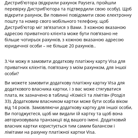
Дистриб'ютора (відкрили рахунок Paysera, пройшли
перевірку Дистриб'ютора та підтвердили свою особу). Щоб
відкрити рахунок, Ви повинні повідомити свою електронну
пошту та номер свого мобільного телефону, щоб
Дистриб'ютор міг зв'язатися з Вами. З кожною вказаною
адресою приватного клієнта може бути пов'язано не
більше чотирьох рахунків, з кожною вказаною адресою
юридичної особи – не більше 20 рахунків..
3.Чи можу я замовити додаткову платіжну карту Visa для
приватних клієнтів, пов'язану з моїм рахунком, для іншої
особи?
Ви можете замовити додаткову платіжну картку Visa для
додаткового власника картки, і з вас може стягуватися
плата, як зазначено в таблиці «Комісії та лімітів» (Розділ
33). Додатковим власником картки може бути особа віком
від 14 років. Замовляючи додаткову картку для іншої особи,
Ви погоджуєтеся, щоб ми видали їй картку та щоб вона
авторизовувала транзакції від вашого імені. Додатковий
власник картки користується тим самим балансом і
лімітами на рахунку платіжної картки Visa.