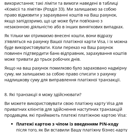
використання; такі ліміти та вимоги наведені в таблиці
«Комісії та лімітів» (Розділ 33). Ми залишаємо за собою
право відмовити у зарахуванні коштів на Ваш рахунок,
якщо запідозримо, що це може бути пов’язано з
незаконною діяльністю або в інших виняткових випадках.
Як тільки ми отримаємо внесені кошти, вони відразу
з'являться на рахунку Вашої платіжної карти Visa, і їх можна
буде використовувати. Коли переказ на Ваш рахунок
повинен підтвердити банк-відправник, зарахування коштів
може тривати до трьох робочих днів.
Якщо на ваш рахунок помилково було зараховано надмірну
суму, ми залишаємо за собою право списати з рахунку
надлишкову суму для виправлення платіжної транзакції.
8. Які транзакції я можу здійснювати?
Ви можете використовувати свою платіжну карту Visa для
приватних клієнтів для здійснення наступних транзакцій
продавцям, які приймають платежі платіжною картою Visa:
Платежі картою з чіпом із введенням PIN-коду
після того, як Ви вставили Вашу платіжну бізнес-карту