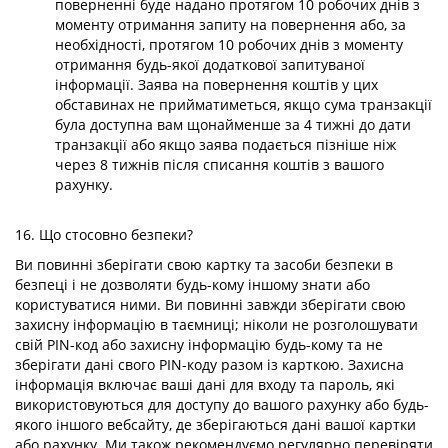
поверненні буде надано протягом 10 робочих днів з
моменту отримання запиту на повернення або, за
необхідності, протягом 10 робочих днів з моменту
отримання будь-якої додаткової запитуваної
інформації. Заява на повернення коштів у цих
обставинах не прийматиметься, якщо сума транзакції
була доступна вам щонайменше за 4 тижні до дати
транзакції або якщо заява подається пізніше ніж
через 8 тижнів після списання коштів з вашого
рахунку.
16. Що стосовно безпеки?
Ви повинні зберігати свою картку та засоби безпеки в
безпеці і не дозволяти будь-кому іншому знати або
користуватися ними. Ви повинні завжди зберігати свою
захисну інформацію в таємниці; ніколи не розголошувати
свій PIN-код або захисну інформацію будь-кому та не
зберігати дані свого PIN-коду разом із карткою. Захисна
інформація включає ваші дані для входу та пароль, які
використовуються для доступу до вашого рахунку або будь-
якого іншого вебсайту, де зберігаються дані вашої картки
або рахунку. Ми також рекомендуємо регулярно перевіряти