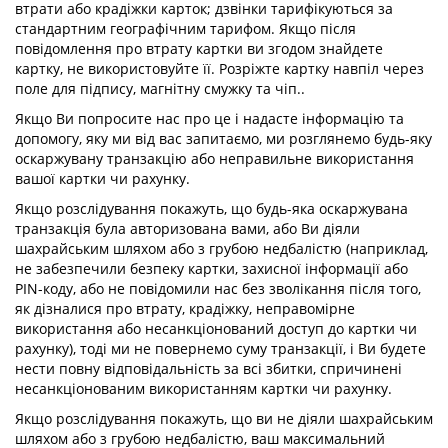
втрати або крадіжки карток; дзвінки тарифікуються за
стандартним географічним тарифом. Якщо після
повідомлення про втрату картки ви згодом знайдете
картку, не використовуйте її. Розріжте картку навпіл через
поле для підпису, магнітну смужку та чіп..
Якщо Ви попросите нас про це і надасте інформацію та
допомогу, яку ми від вас запитаємо, ми розглянемо будь-яку
оскаржувану транзакцію або неправильне використання
вашої картки чи рахунку.
Якщо розслідування покажуть, що будь-яка оскаржувана
транзакція була авторизована вами, або Ви діяли
шахрайським шляхом або з грубою недбалістю (наприклад,
не забезпечили безпеку картки, захисної інформації або
PIN-коду, або не повідомили нас без зволікання після того,
як дізналися про втрату, крадіжку, неправомірне
використання або несанкціонований доступ до картки чи
рахунку), тоді ми не повернемо суму транзакції, і Ви будете
нести повну відповідальність за всі збитки, спричинені
несанкціонованим використанням картки чи рахунку.
Якщо розслідування покажуть, що ви не діяли шахрайським
шляхом або з грубою недбалістю, ваш максимальний