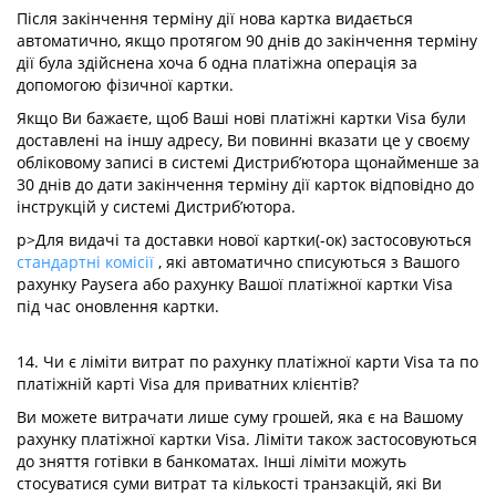
Після закінчення терміну дії нова картка видається
автоматично, якщо протягом 90 днів до закінчення терміну
дії була здійснена хоча б одна платіжна операція за
допомогою фізичної картки.
Якщо Ви бажаєте, щоб Ваші нові платіжні картки Visa були
доставлені на іншу адресу, Ви повинні вказати це у своєму
обліковому записі в системі Дистриб’ютора щонайменше за
30 днів до дати закінчення терміну дії карток відповідно до
інструкцій у системі Дистриб’ютора.
p>Для видачі та доставки нової картки(-ок) застосовуються
стандартні комісії
, які автоматично списуються з Вашого
рахунку Paysera або рахунку Вашої платіжної картки Visa
під час оновлення картки.
14. Чи є ліміти витрат по рахунку платіжної карти Visa та по
платіжній карті Visa для приватних клієнтів?
Ви можете витрачати лише суму грошей, яка є на Вашому
рахунку платіжної картки Visa. Ліміти також застосовуються
до зняття готівки в банкоматах. Інші ліміти можуть
стосуватися суми витрат та кількості транзакцій, які Ви