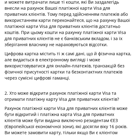
и можете витрачати лише ті кошти, які Ви заздалегідь
внесли на рахунок Вашої платіжної карти Visa для
приватних клієнтів. Тому перед здійсненням платежів або
використанням карти переконайтеся, що на рахунку Вашої
платіжної карти Visa для приватних клієнтів достатньо
коштів. При цьому кошти на рахунку платіжної карти Visa
для приватних клієнтів не є банківським вкладом, і за їх
зберігання власнику не нараховуються відсотки.
Цифрова картка містить ті ж самі дані, що й фізична картка,
але видається в електронному вигляді і може
використовуватися для онлайн-платежів, транзакцій без
фізичної присутності картки та безконтактних платежів
через сумісні цифрові гаманці.
2. Хто може відкрити рахунок платіжної карти Visa та
отримати платіжну карту Visa для приватних клієнтів?
Рахунок платіжної карти Visa для приватних клієнтів може
бути відкритий і платіжна карта Visa для приватних
клієнтів може бути видана виключно резидентам ЄЕЗ
(Європейської економічної зони), які досягли віку 16 років.
Ви можете замовити карту, тільки якщо Ви є клієнтом