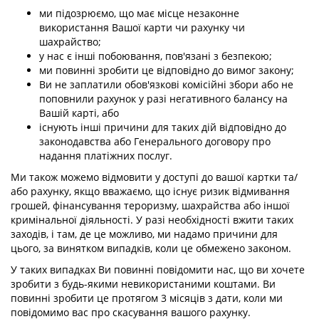
ми підозрюємо, що має місце незаконне
використання Вашої карти чи рахунку чи
шахрайство;
у нас є інші побоювання, пов'язані з безпекою;
ми повинні зробити це відповідно до вимог закону;
Ви не заплатили обов'язкові комісійні збори або не
поповнили рахунок у разі негативного балансу на
Вашій карті, або
існують інші причини для таких дій відповідно до
законодавства або Генерального договору про
надання платіжних послуг.
Ми також можемо відмовити у доступі до вашої картки та/
або рахунку, якщо вважаємо, що існує ризик відмивання
грошей, фінансування тероризму, шахрайства або іншої
кримінальної діяльності. У разі необхідності вжити таких
заходів, і там, де це можливо, ми надамо причини для
цього, за винятком випадків, коли це обмежено законом.
У таких випадках Ви повинні повідомити нас, що ви хочете
зробити з будь-якими невикористаними коштами. Ви
повинні зробити це протягом 3 місяців з дати, коли ми
повідомимо вас про скасування вашого рахунку.