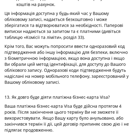
коштів на рахунок.
Ця інформація доступна у будь-який час у Вашому
обліковому записі, надається безкоштовно і може
зберігатися та відтворюватися за необхідності. Паперові
виписки надаються за запитом та є платними (дивіться
таблицю «Комісії та ліміти», розділ 33).
Крім того, Вас можуть попросити ввести одноразовий код
підтвердження або іншу інформацію для безпеки, включно
з біометричною інформацією, якщо вона доступна і якщо
Ви обрали цей метод ідентифікації, для доступу до Вашого
облікового запису. Одноразові коди підтвердження будуть
надіслані на номер мобільного телефону, зареєстрований у
Вашому обліковому записі.
13. Як довго буде діяти платіжна бізнес-карта Visa?
Ваша платіжна бізнес-карта Visa буде дійсна протягом 4
років. Після закінчення цього терміну Ви не зможете її
використовувати. Якщо Вашу карту було анульовано, або
закінчився термін її дії, цей договір припиняє свою дію і не
підлягає продовженню.