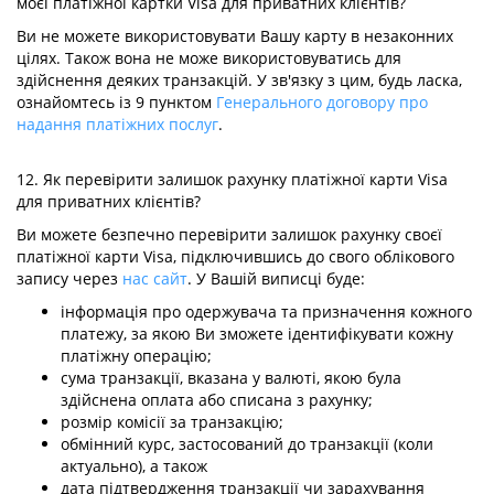
моєї платіжної картки Visa для приватних клієнтів?
Ви не можете використовувати Вашу карту в незаконних
цілях. Також вона не може використовуватись для
здійснення деяких транзакцій. У зв'язку з цим, будь ласка,
ознайомтесь із 9 пунктом
Генерального договору про
надання платіжних послуг
.
12. Як перевірити залишок рахунку платіжної карти Visa
для приватних клієнтів?
Ви можете безпечно перевірити залишок рахунку своєї
платіжної карти Visa, підключившись до свого облікового
запису через
нас сайт
. У Вашій виписці буде:
інформація про одержувача та призначення кожного
платежу, за якою Ви зможете ідентифікувати кожну
платіжну операцію;
сума транзакції, вказана у валюті, якою була
здійснена оплата або списана з рахунку;
розмір комісії за транзакцію;
обмінний курс, застосований до транзакції (коли
актуально), а також
дата підтвердження транзакції чи зарахування