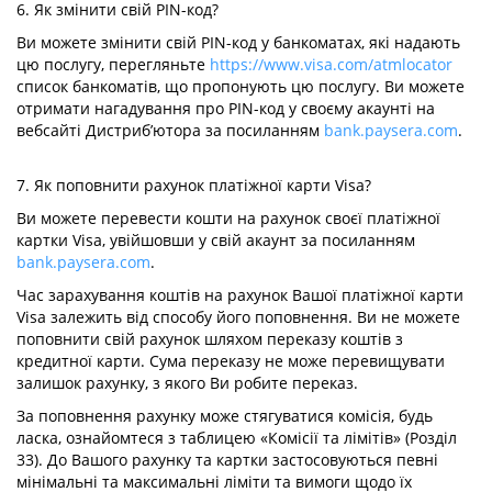
6. Як змінити свій PIN-код?
Ви можете змінити свій PIN-код у банкоматах, які надають
цю послугу, перегляньте
https://www.visa.com/atmlocator
список банкоматів, що пропонують цю послугу. Ви можете
отримати нагадування про PIN-код у своєму акаунті на
вебсайті Дистриб’ютора за посиланням
bank.paysera.com
.
7. Як поповнити рахунок платіжної карти Visa?
Ви можете перевести кошти на рахунок своєї платіжної
картки Visa, увійшовши у свій акаунт за посиланням
bank.paysera.com
.
Час зарахування коштів на рахунок Вашої платіжної карти
Visa залежить від способу його поповнення. Ви не можете
поповнити свій рахунок шляхом переказу коштів з
кредитної карти. Сума переказу не може перевищувати
залишок рахунку, з якого Ви робите переказ.
За поповнення рахунку може стягуватися комісія, будь
ласка, ознайомтеся з таблицею «Комісії та лімітів» (Розділ
33). До Вашого рахунку та картки застосовуються певні
мінімальні та максимальні ліміти та вимоги щодо їх