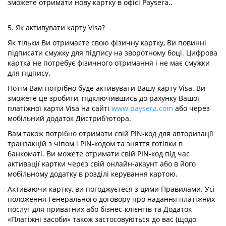
зможете отримати нову картку в офісі Paysera..
5. Як активувати карту Visa?
Як тільки Ви отримаєте свою фізичну картку, Ви повинні
підписати смужку для підпису на зворотному боці. Цифрова
картка не потребує фізичного отримання і не має смужки
для підпису.
Потім Вам потрібно буде активувати Вашу карту Visa. Ви
зможете це зробити, підключившись до рахунку Вашої
платіжної карти Visa на сайті
www.paysera.com
або через
мобільний додаток Дистриб'ютора.
Вам також потрібно отримати свій PIN-код для авторизації
транзакцій з чіпом і PIN-кодом та зняття готівки в
банкоматі. Ви можете отримати свій PIN-код під час
активації картки через свій онлайн-акаунт або в його
мобільному додатку в розділі керування картою.
Активаючи картку, ви погоджуєтеся з цими Правилами. Усі
положення Генерального договору про надання платіжних
послуг для приватних або бізнес-клієнтів та Додаток
«Платіжні засоби» також застосовуються до вас (щодо