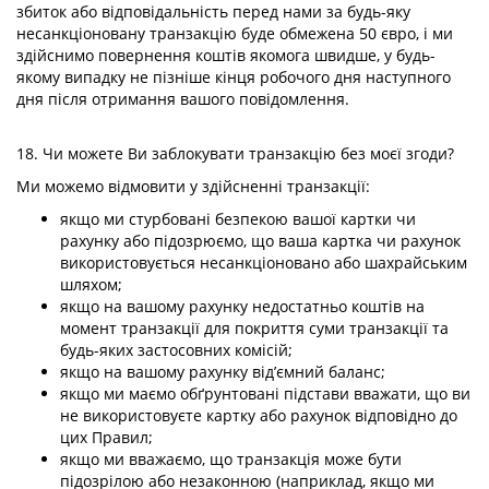
збиток або відповідальність перед нами за будь-яку
несанкціоновану транзакцію буде обмежена 50 євро, і ми
здійснимо повернення коштів якомога швидше, у будь-
якому випадку не пізніше кінця робочого дня наступного
дня після отримання вашого повідомлення.
18. Чи можете Ви заблокувати транзакцію без моєї згоди?
Ми можемо відмовити у здійсненні транзакції:
якщо ми стурбовані безпекою вашої картки чи
рахунку або підозрюємо, що ваша картка чи рахунок
використовується несанкціоновано або шахрайським
шляхом;
якщо на вашому рахунку недостатньо коштів на
момент транзакції для покриття суми транзакції та
будь-яких застосовних комісій;
якщо на вашому рахунку від’ємний баланс;
якщо ми маємо обґрунтовані підстави вважати, що ви
не використовуєте картку або рахунок відповідно до
цих Правил;
якщо ми вважаємо, що транзакція може бути
підозрілою або незаконною (наприклад, якщо ми