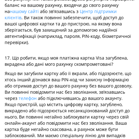
баланс на вашому рахунку, входячи до свого рахунку
на
нашому сайті
або зв'язавшись з
Центр підтримки
клієнтів
. Ви також повинні забезпечити, щоб доступ до
вашої цифрової картки та до пристрою, на якому вона
зберігається, був захищений за допомогою надійної
автентифікації (наприклад, пароля, PIN-коду, біометричної
перевірки).
17. Що робити, якщо моя платіжна картка Visa загублена,
вкрадена або дані мого рахунку скомпрометовані?
Якщо ви загубили картку або її вкрали, або підозрюєте, що
хтось інший дізнався ваш PIN-код чи захисну інформацію
або отримав доступ до вашого рахунку без вашого дозволу,
Ви повинні повідомити нас без зволікання, зв’язавшись
через
телефон
або підключившись до вашого акаунту.
Якщо пристрій, що містить цифрову картку, загублено,
викрадено або підозрюється несанкціонований доступ до
нього, Ви повинні негайно заблокувати картку через свій
онлайн-акаунт або повідомити нас без зволікання. Ваша
картка буде негайно скасована, а рахунок може бути
заблокований. Ми маємо спеціальну лінію для випадків