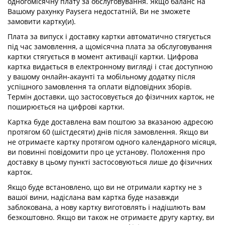
одногомісячну плату за обслуговування. Якщо баланс на
Вашому рахунку Paysera недостатній, Ви не зможете
замовити картку(и).
Плата за випуск і доставку картки автоматично стягується
під час замовлення, а щомісячна плата за обслуговування
картки стягується в момент активації картки. Цифрова
картка видається в електронному вигляді і стає доступною
у вашому онлайн-акаунті та мобільному додатку після
успішного замовлення та оплати відповідних зборів.
Термін доставки, що застосовується до фізичних карток, не
поширюється на цифрові картки.
Картка буде доставлена вам поштою за вказаною адресою
протягом 60 (шістдесяти) днів після замовлення. Якщо ви
не отримаєте картку протягом одного календарного місяця,
ви повинні повідомити про це установу. Положення про
доставку в цьому пункті застосовуються лише до фізичних
карток.
Якщо буде встановлено, що ви не отримали картку не з
вашої вини, надіслана вам картка буде назавжди
заблокована, а нову картку виготовлять і надішлють вам
безкоштовно. Якщо ви також не отримаєте другу картку, ви