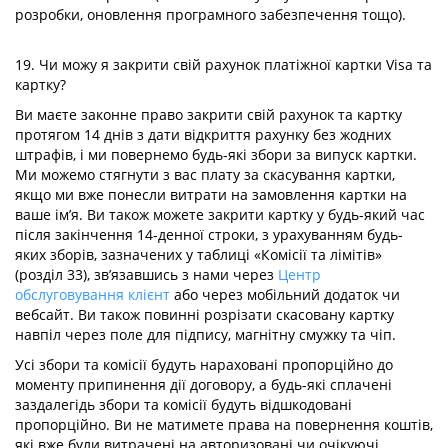
розробки, оновлення програмного забезпечення тощо).
19. Чи можу я закрити свій рахунок платіжної картки Visa та
картку?
Ви маєте законне право закрити свій рахунок та картку
протягом 14 днів з дати відкриття рахунку без жодних
штрафів, і ми повернемо будь-які збори за випуск картки.
Ми можемо стягнути з вас плату за скасування картки,
якщо ми вже понесли витрати на замовлення картки на
ваше ім’я. Ви також можете закрити картку у будь-який час
після закінчення 14-денної строки, з урахуванням будь-
яких зборів, зазначених у таблиці «Комісії та лімітів»
(розділ 33), зв’язавшись з нами через
Центр
обслуговування клієнт
або через мобільний додаток чи
вебсайт. Ви також повинні розрізати скасовану картку
навпіл через поле для підпису, магнітну смужку та чіп.
Усі збори та комісії будуть нараховані пропорційно до
моменту припинення дії договору, а будь-які сплачені
заздалегідь збори та комісії будуть відшкодовані
пропорційно. Ви не матимете права на повернення коштів,
які вже були витрачені на авторизовані чи очікуючі