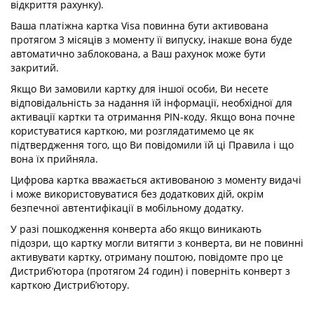
відкриття рахунку).
Ваша платіжна картка Visa повинна бути активована
протягом 3 місяців з моменту її випуску, інакше вона буде
автоматично заблокована, а Ваш рахунок може бути
закритий.
Якщо Ви замовили картку для іншої особи, Ви несете
відповідальність за надання їй інформації, необхідної для
активації картки та отримання PIN-коду. Якщо вона почне
користуватися карткою, ми розглядатимемо це як
підтвердження того, що Ви повідомили їй ці Правила і що
вона їх прийняла.
Цифрова картка вважається активованою з моменту видачі
і може використовуватися без додаткових дій, окрім
безпечної автентифікації в мобільному додатку.
У разі пошкодження конверта або якщо виникають
підозри, що картку могли витягти з конверта, ви не повинні
активувати картку, отриману поштою, повідомте про це
Дистриб’ютора (протягом 24 годин) і поверніть конверт з
карткою Дистриб’ютору.