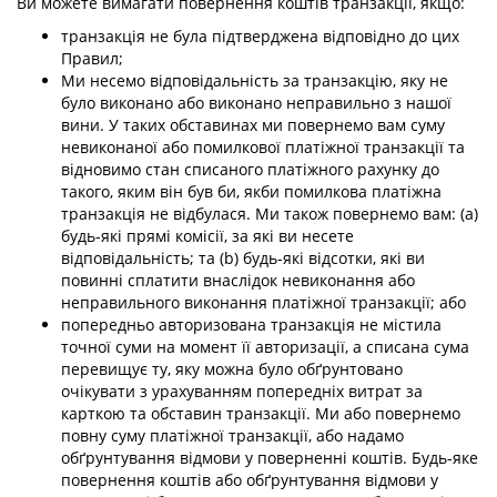
Ви можете вимагати повернення коштів транзакції, якщо:
транзакція не була підтверджена відповідно до цих
Правил;
Ми несемо відповідальність за транзакцію, яку не
було виконано або виконано неправильно з нашої
вини. У таких обставинах ми повернемо вам суму
невиконаної або помилкової платіжної транзакції та
відновимо стан списаного платіжного рахунку до
такого, яким він був би, якби помилкова платіжна
транзакція не відбулася. Ми також повернемо вам: (a)
будь-які прямі комісії, за які ви несете
відповідальність; та (b) будь-які відсотки, які ви
повинні сплатити внаслідок невиконання або
неправильного виконання платіжної транзакції; або
попередньо авторизована транзакція не містила
точної суми на момент її авторизації, а списана сума
перевищує ту, яку можна було обґрунтовано
очікувати з урахуванням попередніх витрат за
карткою та обставин транзакції. Ми або повернемо
повну суму платіжної транзакції, або надамо
обґрунтування відмови у поверненні коштів. Будь-яке
повернення коштів або обґрунтування відмови у