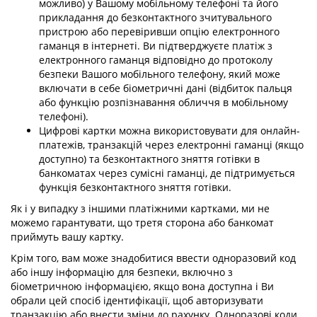
можливо) у Вашому мобільному телефоні та його
прикладання до безконтактного зчитувального
пристрою або перевіривши опцію електронного
гаманця в інтернеті. Ви підтверджуєте платіж з
електронного гаманця відповідно до протоколу
безпеки Вашого мобільного телефону, який може
включати в себе біометричні дані (відбиток пальця
або функцію розпізнавання обличчя в мобільному
телефоні).
Цифрові картки можна використовувати для онлайн-
платежів, транзакцій через електронні гаманці (якщо
доступно) та безконтактного зняття готівки в
банкоматах через сумісні гаманці, де підтримується
функція безконтактного зняття готівки.
Як і у випадку з іншими платіжними картками, ми не
можемо гарантувати, що третя сторона або банкомат
приймуть вашу картку.
Крім того, вам може знадобитися ввести одноразовий код
або іншу інформацію для безпеки, включно з
біометричною інформацією, якщо вона доступна і Ви
обрали цей спосіб ідентифікації, щоб авторизувати
транзакцію або внести зміни до рахунку. Одноразові коди