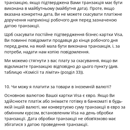
транзакцію, якщо підтверджена Вами транзакція має бути
виконана в майбутньому (майбутня дата). Проте, якщо
вказана конкретна дата, Ви не можете скасувати платіжне
доручення наприкінці робочого дня перед зазначеною
датою транзакції.
Щоб скасувати постійне підтвердження бізнес-картки Visa,
Ви повинні повідомити продавця до кінця робочого дня
перед днем, на який мала бути виконана транзакція, і, за
потреби, надати нам копію повідомлення.
Ми можемо стягнути з вас плату за скасування, якщо ви
відкликаєте транзакцію відповідно до цього пункту (див.
таблицю «Комісії та ліміти» (розділ 33)).
10. Чи можу я платити за товари в іноземній валюті?
Основною валютою Вашої картки Visa є євро. Якщо Ви
здійснюєте платіж або знімаєте готівку в банкоматі в будь-
якій іншій валюті, ми конвертуємо суму транзакції в євро за
обмінним курсом, встановленим Visa на день обробки
транзакції. Дата обробки транзакції не обов’язково має
збігатися з датою проведення транзакції.