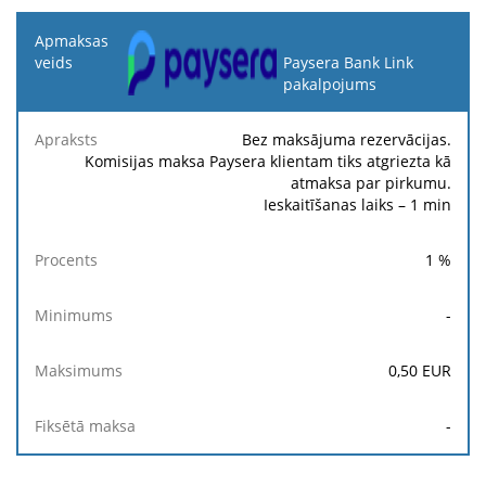
Apmaksas
veids
Paysera Bank Link
pakalpojums
Fik
Apraksts
Procents
Minimums
Maksimums
ma
Bez maksājuma rezervācijas.
Komisijas maksa Paysera klientam tiks atgriezta kā
atmaksa par pirkumu.
Ieskaitīšanas laiks – 1 min
1
%
-
0,50
EUR
-