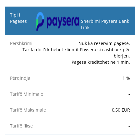
Tipi i
Pagesës
Shërbimi Paysera Bank
Link
Tarifë
Tarifë
Ta
Përshkrimi
Përqindja
Minimale
Maksimale
fi
Nuk ka rezervim pagese.
Tarifa do t’i kthehet klientit Paysera si cashback për
blerjen.
Pagesa kreditohet në 1 min.
1
%
-
0,50
EUR
-