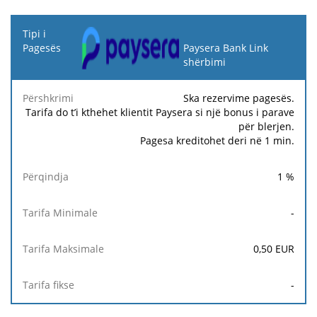
Tipi i
Pagesës
Paysera Bank Link
shërbimi
Tarifa
Tarifa
Ta
Përshkrimi
Përqindja
Minimale
Maksimale
fi
Ska rezervime pagesës.
Tarifa do t’i kthehet klientit Paysera si një bonus i parave
për blerjen.
Pagesa kreditohet deri në 1 min.
1
%
-
0,50
EUR
-