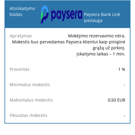
Atsiskaitymo
būdas
Paysera Bank Link
paslauga
Minimalus
Maksimalus
Aprašymas
Procentas
mokestis
mokestis
Mokėjimo rezervavimo nėra.
Mokestis bus pervedamas Paysera klientui kaip piniginė
grąžą už pirkinį.
Įskaitymo laikas – 1 min.
1
%
-
0,50
EUR
-