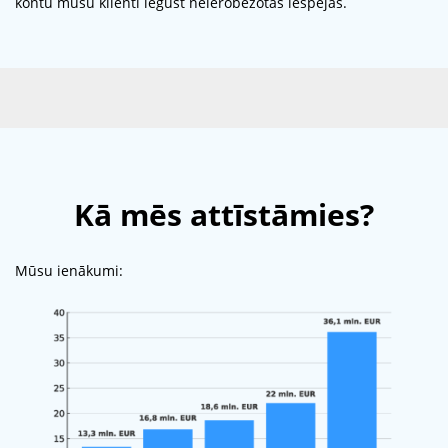
kontu mūsu klienti iegūst neierobežotas iespējas.
Kā mēs attīstāmies?
Mūsu ienākumi: