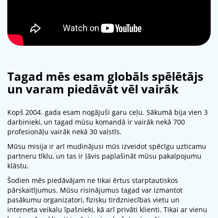
Tagad mēs esam globāls spēlētājs
un varam piedāvāt vēl vairāk
Kopš 2004. gada esam nogājuši garu ceļu. Sākumā bija vien 3
darbinieki, un tagad mūsu komandā ir vairāk nekā 700
profesionāļu vairāk nekā 30 valstīs.
Mūsu misija ir arī mudinājusi mūs izveidot spēcīgu uzticamu
partneru tīklu, un tas ir ļāvis paplašināt mūsu pakalpojumu
klāstu.
Šodien mēs piedāvājam ne tikai ērtus starptautiskos
pārskaitījumus. Mūsu risinājumus tagad var izmantot
pasākumu organizatori, fizisku tirdzniecības vietu un
interneta veikalu īpašnieki, kā arī privāti klienti. Tikai ar vienu