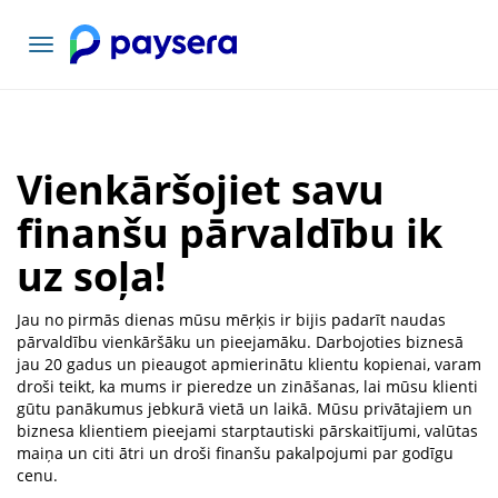
Pārslēgt
navigāciju
Vienkāršojiet savu
finanšu pārvaldību ik
uz soļa!
Jau no pirmās dienas mūsu mērķis ir bijis padarīt naudas
pārvaldību vienkāršāku un pieejamāku. Darbojoties biznesā
jau 20 gadus un pieaugot apmierinātu klientu kopienai, varam
droši teikt, ka mums ir pieredze un zināšanas, lai mūsu klienti
gūtu panākumus jebkurā vietā un laikā. Mūsu privātajiem un
biznesa klientiem pieejami starptautiski pārskaitījumi, valūtas
maiņa un citi ātri un droši finanšu pakalpojumi par godīgu
cenu.