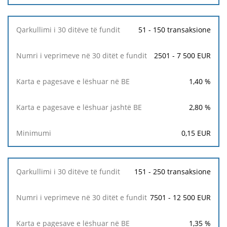
30
ditët
e
51 - 150 transaksione
fundit
2501 - 7 500 EUR
Karta
e
pagesave
1,40
%
e
lëshuar
2,80
%
në
BE
0,15
EUR
Karta
e
pagesave
151 - 250 transaksione
e
lëshuar
7501 - 12 500 EUR
jashtë
BE
1,35
%