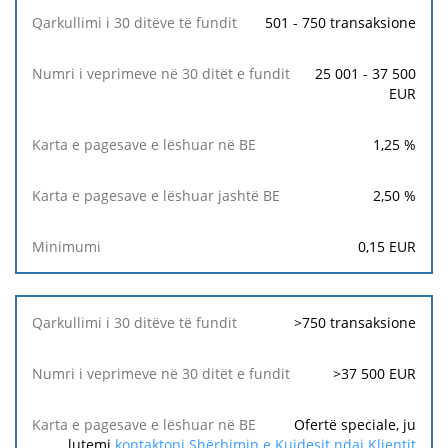
501 - 750 transaksione
25 001 - 37 500
EUR
1,25
%
2,50
%
0,15
EUR
>750 transaksione
>37 500 EUR
Ofertë speciale, ju
lutemi
kontaktoni Shërbimin e Kujdesit ndaj Klientit