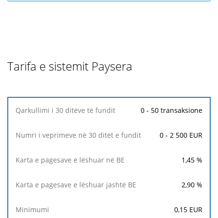
Tarifa e sistemit Paysera
Qarkullimi
0 - 50 transaksione
i
30
0 - 2 500 EUR
ditëve
të
fundit
1,45
%
Numri
2,90
%
i
veprimeve
0,15
EUR
në