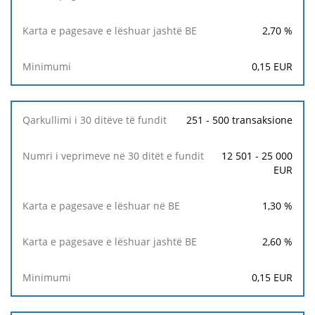
Minimumi
2,70
%
0,15
EUR
251 - 500 transaksione
12 501 - 25 000
EUR
1,30
%
2,60
%
0,15
EUR