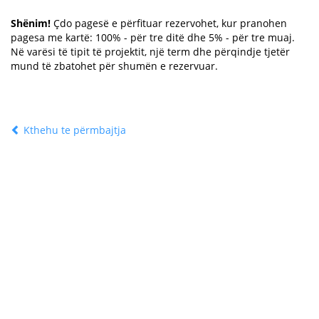
Shënim!
Çdo pagesë e përfituar rezervohet, kur pranohen
pagesa me kartë: 100% - për tre ditë dhe 5% - për tre muaj.
Në varësi të tipit të projektit, një term dhe përqindje tjetër
mund të zbatohet për shumën e rezervuar.
Kthehu te përmbajtja