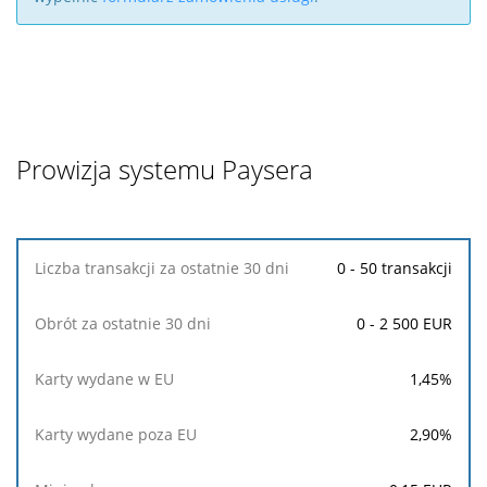
Prowizja systemu Paysera
Liczba
0 - 50 transakcji
transakcji
za
0 - 2 500 EUR
ostatnie
30
dni
1,45
%
Obrót
2,90
%
za
ostatnie