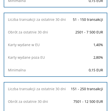
0,15
EUR
30
dni
51 - 150 transakcji
Karty
wydane
w
2501 - 7 500 EUR
EU
1,40
%
Karty
wydane
poza
2,80
%
EU
0,15
EUR
Minimalna
151 - 250 transakcji
7501 - 12 500 EUR