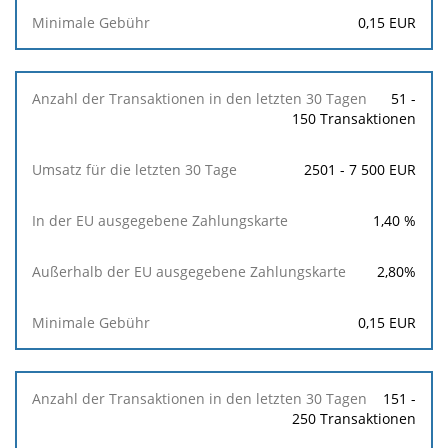
für
0,15
EUR
die
letzten
30
Tage
51 -
150 Transaktionen
In
der
2501 - 7 500 EUR
EU
ausgegebene
Zahlungskarte
1,40
%
Außerhalb
2,80
%
der
EU
0,15
EUR
ausgegebene
Zahlungskarte
151 -
Minimale
250 Transaktionen
Gebühr