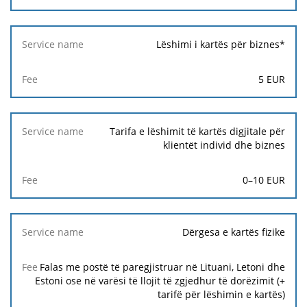
Fee
Lëshimi i kartës për biznes*
5
EUR
Tarifa e lëshimit të kartës digjitale për
klientët individ dhe biznes
0–10 EUR
Dërgesa e kartës fizike
Falas me postë të paregjistruar në Lituani, Letoni dhe
Estoni ose në varësi të llojit të zgjedhur të dorëzimit (+
tarifë për lëshimin e kartës)