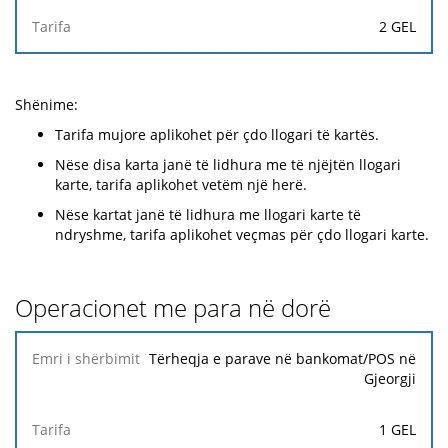
2 GEL
Shënime:
Tarifa mujore aplikohet për çdo llogari të kartës.
Nëse disa karta janë të lidhura me të njëjtën llogari
karte, tarifa aplikohet vetëm një herë.
Nëse kartat janë të lidhura me llogari karte të
ndryshme, tarifa aplikohet veçmas për çdo llogari karte.
Operacionet me para në dorë
Emri i
Tërheqja e parave në bankomat/POS në
shërbimit
Gjeorgji
Tarifa
1 GEL