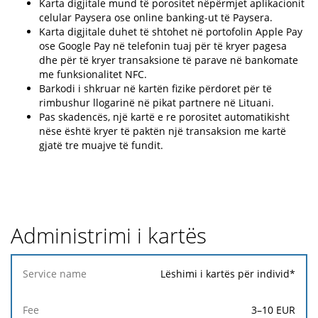
Karta digjitale mund të porositet nëpërmjet aplikacionit
celular Paysera ose online banking-ut të Paysera.
Karta digjitale duhet të shtohet në portofolin Apple Pay
ose Google Pay në telefonin tuaj për të kryer pagesa
dhe për të kryer transaksione të parave në bankomate
me funksionalitet NFC.
Barkodi i shkruar në kartën fizike përdoret për të
rimbushur llogarinë në pikat partnere në Lituani.
Pas skadencës, një kartë e re porositet automatikisht
nëse është kryer të paktën një transaksion me kartë
gjatë tre muajve të fundit.
Administrimi i kartës
Service
Lëshimi i kartës për individ*
name
3
–
10
EUR