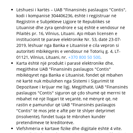
Lëshuesi i kartës – UAB "Finansinės paslaugos "Contis",
kodi i kompanisë 304406236, është i regjistruar në
Regjistrin e Subjekteve Ligjore të Republikës së
Lituanisë dhe zyra qendrore e saj është e vendosur në
Pilaitės pr. 16, Vilnius, Lituani. Ajo mban licensën e
institucionit të parave elektronike Nr. 53, datë 23-07-
2019, lëshuar nga Banka e Lituanisë e cila vepron si
autoriteti mbikëqyrës e vendosur në Totorių g. 4, LT-
01121, Vilnius, Lituani, nr.
+370 800 50 500
.
Karta është një produkt i parasë elektronike dhe,
megjithëse UAB "Finansinės paslaugos "Contis"
mbikëqyret nga Banka e Lituanisë, fondet që mbahen
në kartë nuk mbulohen nga Sistemi i Sigurimit të
Depozitave i krijuar me ligj. Megjithatë, UAB "Finansinės
paslaugos "Contis" siguron që çdo shumë që merrni të
mbahet në një llogari të veçantë, në mënyrë që, në
rastin e pamundur që UAB "Finansinės paslaugos
"Contis" të mos jetë e aftë për të shlyer detyrimet
(insolvente), fondet tuaja të mbrohen kundër
pretendimeve të kreditorëve.
Vlefshmëria e kartave fizike dhe digjitale është 4 vite.