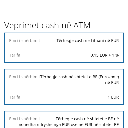
Veprimet cash në ATM
Emri i
Tërheqje cash në Lituani në EUR
shërbimit
0.15
EUR +
1
%
Tarifa
Tërheqje cash në shtetet e BE (Eurozone)
në EUR
1
EUR
Tërheqje cash në shtetet e BE në
monedha ndryshe nga EUR ose në EUR në shtetet BE