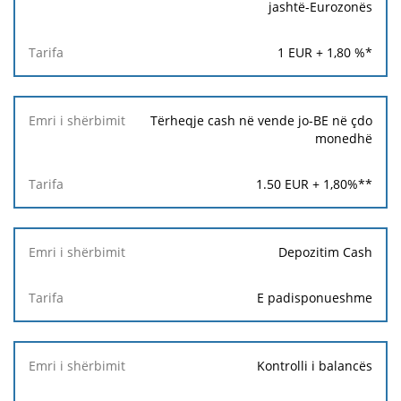
jashtë-Eurozonës
1
EUR +
1,80
%*
Tërheqje cash në vende jo-BE në çdo
monedhë
1.50
EUR +
1,80
%**
Depozitim Cash
E padisponueshme
Kontrolli i balancës