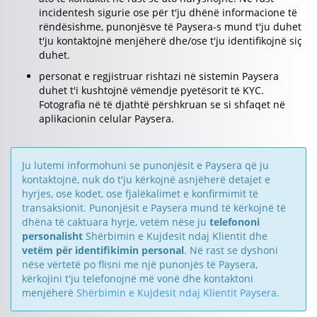
incidentesh sigurie ose për t'ju dhënë informacione të
rëndësishme, punonjësve të Paysera-s mund t'ju duhet
t'ju kontaktojnë menjëherë dhe/ose t'ju identifikojnë siç
duhet.
personat e regjistruar rishtazi në sistemin Paysera
duhet t'i kushtojnë vëmendje pyetësorit të KYC.
Fotografia në të djathtë përshkruan se si shfaqet në
aplikacionin celular Paysera.
Ju lutemi informohuni se punonjësit e Paysera që ju
kontaktojnë, nuk do t'ju kërkojnë asnjëherë detajet e
hyrjes, ose kodet, ose fjalëkalimet e konfirmimit të
transaksionit. Punonjësit e Paysera mund të kërkojnë të
dhëna të caktuara hyrje, vetëm nëse ju
telefononi
personalisht
Shërbimin e Kujdesit ndaj Klientit dhe
vetëm për identifikimin personal
. Në rast se dyshoni
nëse vërtetë po flisni me një punonjës të Paysera,
kërkojini t'ju telefonojnë më vonë dhe kontaktoni
menjëherë
Shërbimin e Kujdesit ndaj Klientit Paysera
.