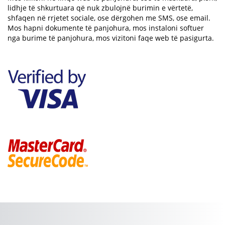
lidhje të shkurtuara që nuk zbulojnë burimin e vërtetë,
shfaqen në rrjetet sociale, ose dërgohen me SMS, ose email.
Mos hapni dokumente të panjohura, mos instaloni softuer
nga burime të panjohura, mos vizitoni faqe web të pasigurta.