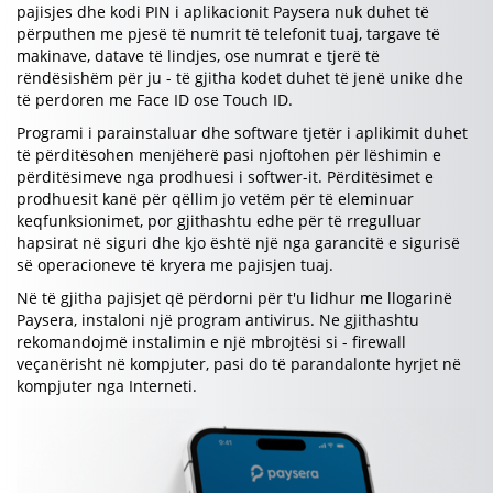
pajisjes dhe kodi PIN i aplikacionit Paysera nuk duhet të
përputhen me pjesë të numrit të telefonit tuaj, targave të
makinave, datave të lindjes, ose numrat e tjerë të
rëndësishëm për ju - të gjitha kodet duhet të jenë unike dhe
të perdoren me Face ID ose Touch ID.
Programi i parainstaluar dhe software tjetër i aplikimit duhet
të përditësohen menjëherë pasi njoftohen për lëshimin e
përditësimeve nga prodhuesi i softwer-it. Përditësimet e
prodhuesit kanë për qëllim jo vetëm për të eleminuar
keqfunksionimet, por gjithashtu edhe për të rregulluar
hapsirat në siguri dhe kjo është një nga garancitë e sigurisë
së operacioneve të kryera me pajisjen tuaj.
Në të gjitha pajisjet që përdorni për t'u lidhur me llogarinë
Paysera, instaloni një program antivirus. Ne gjithashtu
rekomandojmë instalimin e një mbrojtësi si - firewall
veçanërisht në kompjuter, pasi do të parandalonte hyrjet në
kompjuter nga Interneti.