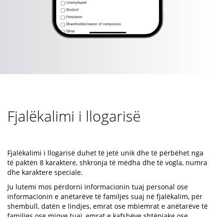
Fjalëkalimi i llogarisë
Fjalëkalimi i llogarisë duhet të jetë unik dhe të përbëhet nga
të paktën 8 karaktere, shkronja të mëdha dhe të vogla, numra
dhe karaktere speciale.
Ju lutemi mos përdorni informacionin tuaj personal ose
informacionin e anëtarëve të familjes suaj në fjalëkalim, për
shembull, datën e lindjes, emrat ose mbiemrat e anëtarëve të
familjes ose miqve tuaj, emrat e kafshëve shtëpiake ose