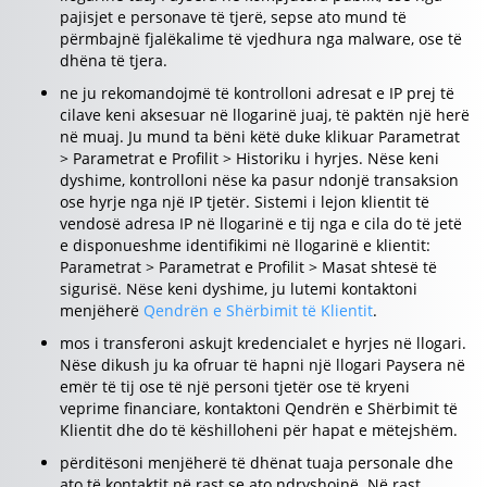
pajisjet e personave të tjerë, sepse ato mund të
përmbajnë fjalëkalime të vjedhura nga malware, ose të
dhëna të tjera.
ne ju rekomandojmë të kontrolloni adresat e IP prej të
cilave keni aksesuar në llogarinë juaj, të paktën një herë
në muaj. Ju mund ta bëni këtë duke klikuar Parametrat
> Parametrat e Profilit > Historiku i hyrjes. Nëse keni
dyshime, kontrolloni nëse ka pasur ndonjë transaksion
ose hyrje nga një IP tjetër. Sistemi i lejon klientit të
vendosë adresa IP në llogarinë e tij nga e cila do të jetë
e disponueshme identifikimi në llogarinë e klientit:
Parametrat > Parametrat e Profilit > Masat shtesë të
sigurisë. Nëse keni dyshime, ju lutemi kontaktoni
menjëherë
Qendrën e Shërbimit të Klientit
.
mos i transferoni askujt kredencialet e hyrjes në llogari.
Nëse dikush ju ka ofruar të hapni një llogari Paysera në
emër të tij ose të një personi tjetër ose të kryeni
veprime financiare, kontaktoni Qendrën e Shërbimit të
Klientit dhe do të këshilloheni për hapat e mëtejshëm.
përditësoni menjëherë të dhënat tuaja personale dhe
ato të kontaktit në rast se ato ndryshojnë. Në rast