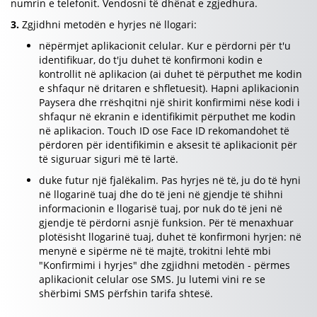
numrin e telefonit. Vendosni të dhënat e zgjedhura.
3.
Zgjidhni metodën e hyrjes në llogari:
nëpërmjet aplikacionit celular. Kur e përdorni për t'u
identifikuar, do t'ju duhet të konfirmoni kodin e
kontrollit në aplikacion (ai duhet të përputhet me kodin
e shfaqur në dritaren e shfletuesit). Hapni aplikacionin
Paysera dhe rrëshqitni një shirit konfirmimi nëse kodi i
shfaqur në ekranin e identifikimit përputhet me kodin
në aplikacion. Touch ID ose Face ID rekomandohet të
përdoren për identifikimin e aksesit të aplikacionit për
të siguruar siguri më të lartë.
duke futur një fjalëkalim. Pas hyrjes në të, ju do të hyni
në llogarinë tuaj dhe do të jeni në gjendje të shihni
informacionin e llogarisë tuaj, por nuk do të jeni në
gjendje të përdorni asnjë funksion. Për të menaxhuar
plotësisht llogarinë tuaj, duhet të konfirmoni hyrjen: në
menynë e sipërme në të majtë, trokitni lehtë mbi
"Konfirmimi i hyrjes" dhe zgjidhni metodën - përmes
aplikacionit celular ose SMS. Ju lutemi vini re se
shërbimi SMS përfshin tarifa shtesë.