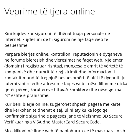
Veprime të tjera online
Kini kujdes kur siguroni të dhënat tuaja personale në
internet, kujdesuni që t'i siguroni në një faqe web të
besueshme.
Përpara blerjes online, kontrolloni reputacionin e dyqaneve
në forume blerësish dhe vlerësimet në faqet web. Një emër
(domain) i regjistruar rishtazi, mungesa e emrit të vërtetë të
kompanisë dhe numrit të regjistrimit dhe informacioni i
kontaktit mund të tregojnë besueshmëri të ulët të dyqanit. Ju
lutemi vini re edhe adresën e faqes web - nëse fillon me diçka
tjetër përveç karaltereve http
s
:// karaktere dhe nëse gërma
"s" është e pranishme.
Kur bëni blerje online, sugjerohet shpesh pagesa me kartë
dhe kërkohen të dhënat e saj. Blini aty ku ka logo që
konfirmojnë sigurinë e pagesës janë të vlefshme: 3D Secure,
Verifikuar nga VISA dhe MasterCard SecureCode.
Mos klikoni në linqe web të panjohura, ose të maskuara, p.sh.,