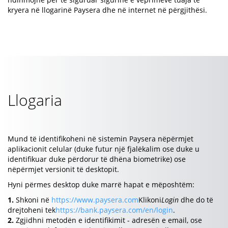
kryera në llogarinë Paysera dhe në internet në përgjithësi.
Llogaria
Mund të identifikoheni në sistemin Paysera nëpërmjet
aplikacionit celular (duke futur një fjalëkalim ose duke u
identifikuar duke përdorur të dhëna biometrike) ose
nëpërmjet versionit të desktopit.
Hyni përmes desktop duke marrë hapat e mëposhtëm:
1.
Shkoni në
https://www.paysera.com
Klikoni
Login
dhe do të
drejtoheni tek
https://bank.paysera.com/en/login
.
2.
Zgjidhni metodën e identifikimit - adresën e email, ose