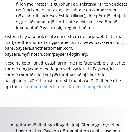
fillon me "https", sigurohuni që shkronja "s" të vendoset
në fund - në disa raste, ajo është e dukshme vetëm
nëse shiriti i adresës është klikuar), dhe për një lidhje të
sigurt, lëshohet një certifikatë elektronike vetëm për
kompaninë Paysera, siç tregohet në foto.
Sistemi Paysera nuk është i arritshëm në faqe web të tjera,
madje edhe shumë të ngjashme, p.sh .: www.payssera.com,
bank.paysera.anotherdomain.com,
paysera.myf1ntech.com/paysera/login, etj.
Nëse në këto lloj adresash arrini në një faqe web e cila është
shumë e ngjashme me faqen web zyrtare të Paysera, ka
shumë mundësi të keni përfunduar në një kurth të
paligjshëm. Në këtë rast, mos shkruani asnjë të dhënë dhe
njoftoni
menjëherë Shërbimin e Kujdesit ndaj Klientit
.
gjithmonë dilni nga llogaria juaj. Shmangni hyrjet në
llogarinë tuaj Paysera në kompjutera publik, ose nga