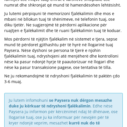
numrat dhe shkronjat që mund të hamendësohen lehtësisht.
Ju lutemi përpiquni të memorizoni fjalëkalimin dhe mos e
mbani në bllokun tuaj të shënimeve, në telefonin tuaj, ose
diku tjetër. Ne sugjerojmë të përdorni aplikacione për
ruajtjen e fjalëkalimit dhe të ruani fjalëkalimin tuaj të koduar.
Mos përdorni të njëjtin fjalëkalim në sistemet e tjera, sepse
mund të përdoret gjithashtu për të hyrë në llogarinë tuaj
Paysera. Nëse dyshoni se persona të tjerë e njohin
fjalëkalimin tuaj, ndryshojeni atë menjëherë dhe kontrolloni
nëse ka pasur ndonjë hyrje të paautorizuar në llogari dhe
nëse ka pasur transaksione pagese, ose tentativa të tilla.
Ne ju rekomandojmë të ndryshoni fjalëkalimin të paktën çdo
3-6 muaj.
Ju lutem infomohuni
se Paysera nuk dërgon mesazhe
duke ju kërkuar të ndryshoni fjalëkalimin
. Edhe nëse
Paysera ju informon për kërcënimet ndaj të dhënave, ose
llogarisë tuaj, ose ju ka informuar për nevojën për të
kryer ndonjë veprim, mesazhet
kurrë nuk do të