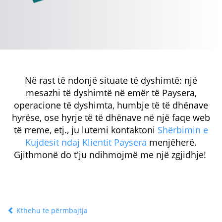
Në rast të ndonjë situate të dyshimtë: një
mesazhi të dyshimtë në emër të Paysera,
operacione të dyshimta, humbje të të dhënave
hyrëse, ose hyrje të të dhënave në një faqe web
të rreme, etj., ju lutemi kontaktoni
Shërbimin e
Kujdesit ndaj Klientit Paysera
menjëherë.
Gjithmonë do t'ju ndihmojmë me një zgjidhje!
Kthehu te përmbajtja