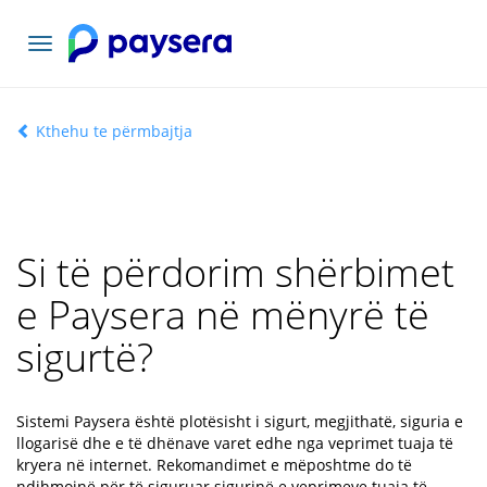
Lundrimi
toggle
Kthehu te përmbajtja
Si të përdorim shërbimet
e Paysera në mënyrë të
sigurtë?
Sistemi Paysera është plotësisht i sigurt, megjithatë, siguria e
llogarisë dhe e të dhënave varet edhe nga veprimet tuaja të
kryera në internet. Rekomandimet e mëposhtme do të
ndihmojnë për të siguruar sigurinë e veprimeve tuaja të