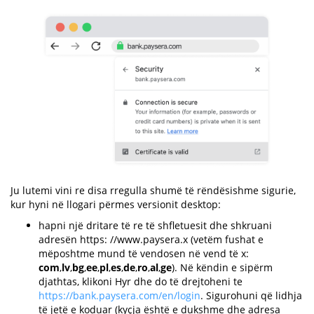
Ju lutemi vini re disa rregulla shumë të rëndësishme sigurie,
kur hyni në llogari përmes versionit desktop:
hapni një dritare të re të shfletuesit dhe shkruani
adresën https: //www.paysera.x (vetëm fushat e
mëposhtme mund të vendosen në vend të x:
com
,
lv
,
bg
,
ee
,
pl
,
es
,
de
,
ro
,
al
,
ge
). Në këndin e sipërm
djathtas, klikoni Hyr dhe do të drejtoheni te
https://bank.paysera.com/en/login
. Sigurohuni që lidhja
të jetë e koduar (kyçja është e dukshme dhe adresa