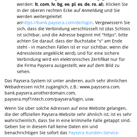
werden:
lt
,
com
,
lv
,
bg
,
ee
,
pl
,
es
,
de
,
ro
,
al
). Klicken Sie
in der oberen rechten Ecke auf
Anmeldung
und Sie
werden weitergeleitet
an
https://bank.paysera.com/de/login
. Vergewissern Sie
sich, dass die Verbindung verschlüsselt ist (das Schloss
ist sichtbar, und die Adresse beginnt mit "https", bitte
achten Sie darauf, dass der Buchstabe "s" am Ende
steht - in manchen Fällen ist er nur sichtbar, wenn die
Adressleiste angeklickt wird), und für eine sichere
Verbindung wird ein elektronisches Zertifikat nur für
die Firma Paysera ausgestellt, wie auf dem Bild zu
sehen.
Das Paysera-System ist unter anderen, auch sehr ähnlichen
Webadressen nicht zugänglich, z.B.: www.payssera.com,
bank.paysera.anotherdomain.com,
paysera.myf1ntech.com/paysera/login, usw.
Wenn Sie über solche Adressen auf eine Website gelangen,
die der offiziellen Paysera-Website sehr ähnlich ist, ist es sehr
wahrscheinlich, dass Sie in eine kriminelle Falle getappt sind.
Geben Sie in diesem Fall keine Daten ein und
benachrichtigen Sie sofort das
Paysera Kunden-Service-