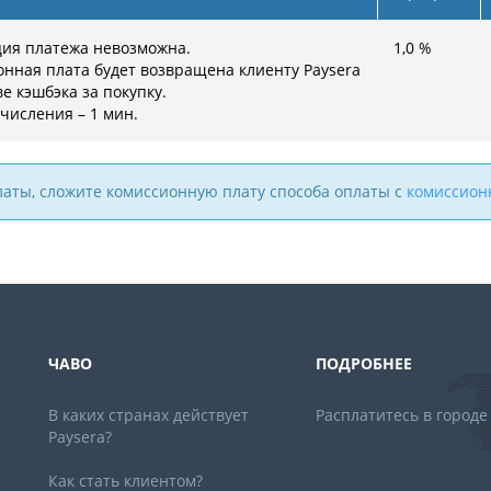
ция платежа невозможна.
1,0
%
нная плата будет возвращена клиенту Paysera
ве кэшбэка за покупку.
числения – 1 мин.
латы, сложите комиссионную плату способа оплаты с
комиссион
ЧАВО
ПОДРОБНЕЕ
В каких странах действует
Расплатитесь в городе
Paysera?
Как стать клиентом?