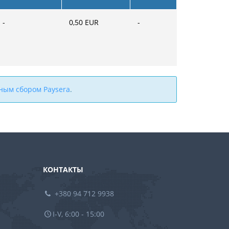
-
0,50
EUR
-
ным сбором Paysera
.
КОНТАКТЫ
+380 94 712 9938
I-V, 6:00 - 15:00