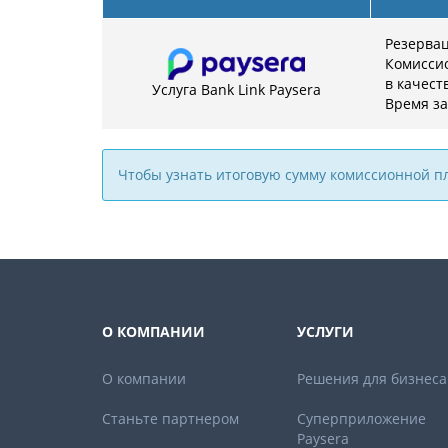
Резерва
Комиссио
в качест
Услуга Bank Link Paysera
Время за
Чтобы узнать итоговую сумму комиссионной п
О КОМПАНИИ
УСЛУГИ
О компании
Решения для бизнеса
Станьте партнером
Суперприложение
Paysera