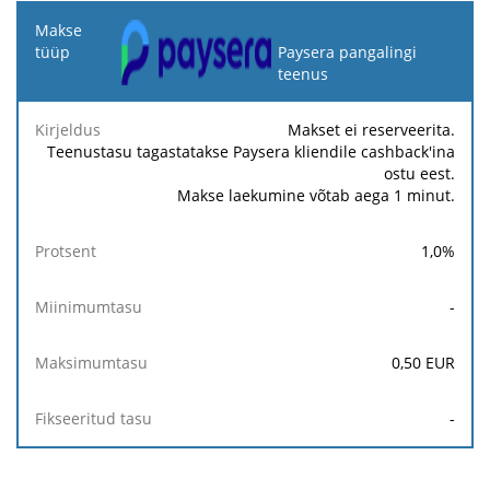
Makse
tüüp
Paysera pangalingi
teenus
Kirjeldus
Protsent
Miinimumtasu
Maksimumtasu
Makset ei reserveerita.
Teenustasu tagastatakse Paysera kliendile cashback'ina
ostu eest.
Makse laekumine võtab aega 1 minut.
1,0
%
-
0,50
EUR
-