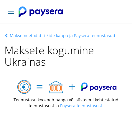
Vaheta
navigatsiooni
Maksemeetodid riikide kaupa ja Paysera teenustasud
Maksete kogumine
Ukrainas
Teenustasu koosneb panga või süsteemi kehtestatud
teenustasust ja
Paysera teenustasust
.