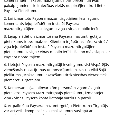
komersantiem iekasēt maksājumus par precēm un (vai)
pakalpojumiem tirdzniecības vietās no pircējiem, kuri lieto
Paysera Pieteikumu.
2. Lai izmantotu Paysera mazumtirgotājiem Iesniegumu
komersants lejupielādēt un instalēt Paysera
mazumtirgotājiem Iesniegumu viņa / viņas mobilo ierīci.
3. Lejupielādēt un izmantošana Paysera mazumtirgotāju
pieteikums ir bez maksas. Klientam ir jāpārliecinās, ka viņš /
viņa lejupielādē un instalē Paysera mazumtirgotājiem
pieteikumu uz viņa / viņas mobilo ierīci tikai no mājaslapas ar
Paysera norādītajiem.
4. Lietojot Paysera mazumtirgotāji Iesniegumu visi Vispārējās
vienošanās nosacījumus un nosacījumiem, kas noteikti šajā
pielikumā „Maksājumu iekasēšanu tirdzniecības vietās“ tiek
piemēroti Tirgotājam.
5. Komersants (vai pilnvarotām personām viņam / viņai)
pieteiktos Paysera Mazumtirgotājs pieteikumu, izmantojot
viņa / viņas Paysera konta lietotāja vārdu un paroli.
6. Ar palīdzību Paysera mazumtirgotāju Pieteikuma Tirgotājs
var arī veikt kompensācijas maksājumus saskaņā ar