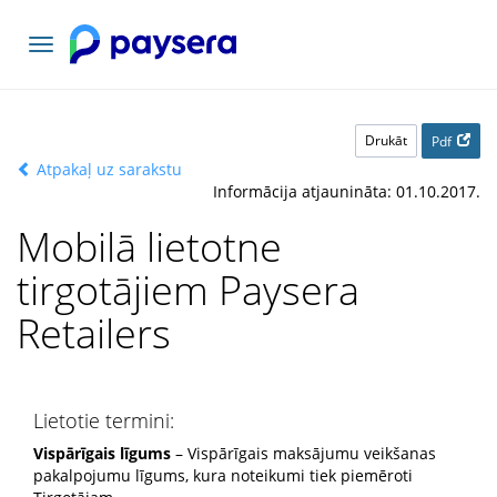
Pārslēgt
navigāciju
Drukāt
Pdf
Atpakaļ uz sarakstu
Informācija atjaunināta: 01.10.2017.
Mobilā lietotne
tirgotājiem Paysera
Retailers
Lietotie termini:
Vispārīgais līgums
– Vispārīgais maksājumu veikšanas
pakalpojumu līgums, kura noteikumi tiek piemēroti