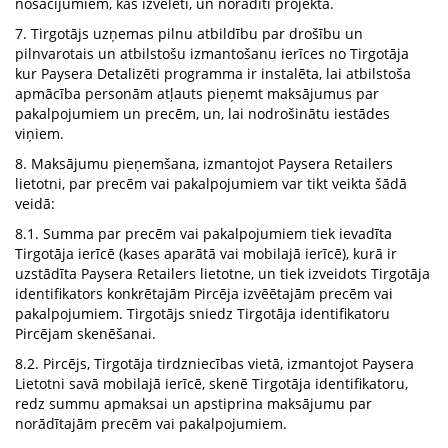
nosacījumiem, kas izvēlēti, un norādīti projekta.
7. Tirgotājs uzņemas pilnu atbildību par drošību un
pilnvarotais un atbilstošu izmantošanu ierīces no Tirgotāja
kur Paysera Detalizēti programma ir instalēta, lai atbilstoša
apmācība personām atļauts pieņemt maksājumus par
pakalpojumiem un precēm, un, lai nodrošinātu iestādes
viņiem.
8. Maksājumu pieņemšana, izmantojot Paysera Retailers
lietotni, par precēm vai pakalpojumiem var tikt veikta šādā
veidā:
8.1. Summa par precēm vai pakalpojumiem tiek ievadīta
Tirgotāja ierīcē (kases aparātā vai mobilajā ierīcē), kurā ir
uzstādīta Paysera Retailers lietotne, un tiek izveidots Tirgotāja
identifikators konkrētajām Pircēja izvēētajām precēm vai
pakalpojumiem. Tirgotājs sniedz Tirgotāja identifikatoru
Pircējam skenēšanai.
8.2. Pircējs, Tirgotāja tirdzniecības vietā, izmantojot Paysera
Lietotni savā mobilajā ierīcē, skenē Tirgotāja identifikatoru,
redz summu apmaksai un apstiprina maksājumu par
norādītajām precēm vai pakalpojumiem.