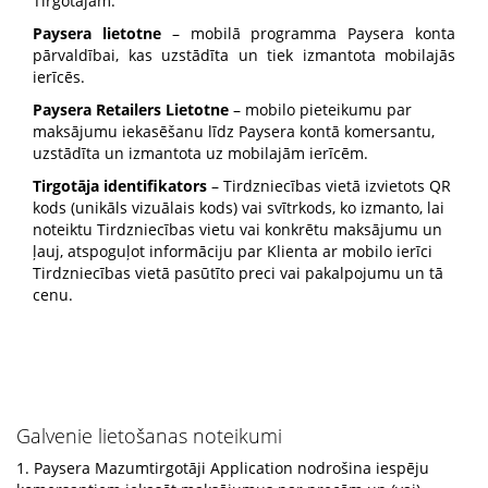
Tirgotājam.
Paysera lietotne
– mobilā programma Paysera konta
pārvaldībai, kas uzstādīta un tiek izmantota mobilajās
ierīcēs.
Paysera Retailers Lietotne
– mobilo pieteikumu par
maksājumu iekasēšanu līdz Paysera kontā komersantu,
uzstādīta un izmantota uz mobilajām ierīcēm.
Tirgotāja identifikators
– Tirdzniecības vietā izvietots QR
kods (unikāls vizuālais kods) vai svītrkods, ko izmanto, lai
noteiktu Tirdzniecības vietu vai konkrētu maksājumu un
ļauj, atspoguļot informāciju par Klienta ar mobilo ierīci
Tirdzniecības vietā pasūtīto preci vai pakalpojumu un tā
cenu.
Galvenie lietošanas noteikumi
1. Paysera Mazumtirgotāji Application nodrošina iespēju