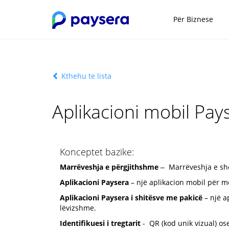
Për Biznese
Kthehu te lista
Aplikacioni mobil Pay
Konceptet bazike:
Marrëveshja e përgjithshme
‒ Marrëveshja e shër
Aplikacioni Paysera
– një aplikacion mobil për me
Aplikacioni Paysera i shitësve me pakicë
– një a
lëvizshme.
Identifikuesi i tregtarit
- QR (kod unik vizual) ose