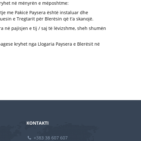
 kryhet në mënyrën e mëposhtme:
hitje me Pakicë Paysera është instaluar dhe
kuesin e Tregtarit për Blerësin që t'a skanojë.
ra në pajisjen e tij / saj të lëvizshme, sheh shumën
pagese kryhet nga Llogaria Paysera e Blerësit në
KONTAKTI
+383 38 607 607