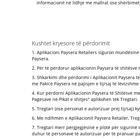
informacionit në lidhje me mallrat ose shërbimet 
Kushtet kryesore të përdorimit
1. Aplikacioni Paysera Retailers siguron mundësinë
Paysera.
2. Për të përdorur aplikacionin Paysera të shitësve 
3. Shkarkimi dhe përdorimi i Aplikacionit Paysera t
me Pakicë Paysera në pajisjen e tij/saj të lëvizsh
4. Kur përdorni Aplikacionin Paysera të Shitësve m
Pagesave në Pikat e shitjes" aplikohen tek Tregtari.
5. Tregtari (ose personat e autorizuar prej tij/saj) 
6. Me ndihmën e Aplikacionit Paysera Retailer, Tre
7. Tregtari merr përgjegjësinë e plotë për sigurinë
duhur të personave të autorizuar për të pranuar pa