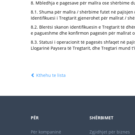
8. Mbledhja e pagesave për mallra ose shërbime d
8.1. Shuma për mallra / shërbime futet në pajisjen (
Identifikuesi i Tregtarit gjenerohet për mallrat / sh
8.2. Blerësi skanon identifikuesin e Tregtarit të dh
e pagueshme dhe konfirmon pagesën për mallrat os
8.3. Statusi i operacionit të pagesës shfaqet në paj
Llogarinë Paysera të Tregtarit, dhe Tregtari mund t'
Kthehu te lista
PËR
SHËRBIMET
Për kompaninë
Zgjidhjet për biznes