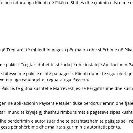
e porositura nga Klienti në Pikën e Shitjes dhe çmimin e tyre me n
 që Tregtarët të mbledhin pagesa për mallra dhe shërbime në Pikat 
me pakicë, Tregtari duhet të shkarkojë dhe instalojë Aplikacionin Pay
ë shitësve me pakicë është pa pagesë. Klienti duhet të sigurohet që
me vetëm nga webfaqet e treguara nga Paysera.
e Pakicë, të gjitha kushtet e Marrëveshjes së Përgjithshme dhe kus
kyçen në aplikacionin Paysera Retailer duke përdorur emrin dhe fjalëk
gtari mund të kryejë gjithashtu rimbursimet e pagesave sipas kusht
 dhe përdorimin e autorizuar dhe të përshtatshëm të pajisjes së Tre
gesa për shërbime dhe mallra; sigurimin e autoritetit për ta.