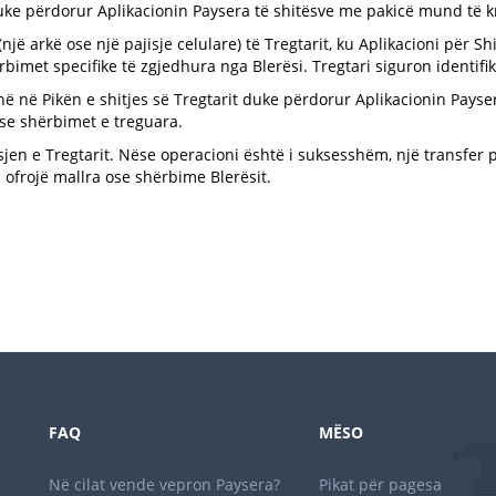
uke përdorur Aplikacionin Paysera të shitësve me pakicë mund të
një arkë ose një pajisje celulare) të Tregtarit, ku Aplikacioni për S
ërbimet specifike të zgjedhura nga Blerësi. Tregtari siguron identifi
ënë në Pikën e shitjes së Tregtarit duke përdorur Aplikacionin Payse
e shërbimet e treguara.
isjen e Tregtarit. Nëse operacioni është i suksesshëm, një transfer 
i ofrojë mallra ose shërbime Blerësit.
FAQ
MËSO
Në cilat vende vepron Paysera?
Pikat për pagesa