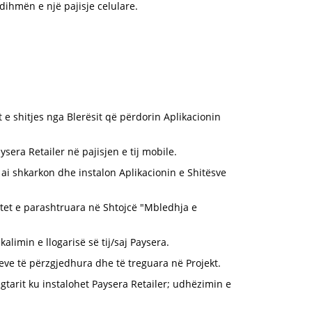
dihmën e një pajisje celulare.
e shitjes nga Blerësit që përdorin Aplikacionin
sera Retailer në pajisjen e tij mobile.
 ai shkarkon dhe instalon Aplikacionin e Shitësve
htet e parashtruara në Shtojcë "Mbledhja e
alimin e llogarisë së tij/saj Paysera.
eve të përzgjedhura dhe të treguara në Projekt.
gtarit ku instalohet Paysera Retailer; udhëzimin e