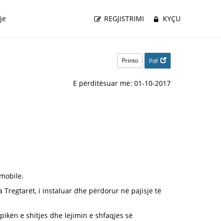
je
REGJISTRIMI
KYÇU
Printo
Pdf
E përditësuar më: 01-10-2017
 mobile.
Tregtarët, i instaluar dhe përdorur në pajisje të
 pikën e shitjes dhe lejimin e shfaqjes së