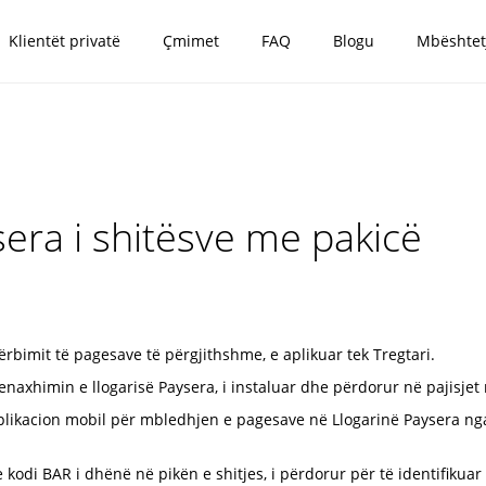
Klientët privatë
Çmimet
FAQ
Blogu
Mbështet
sera i shitësve me pakicë
bimit të pagesave të përgjithshme, e aplikuar tek Tregtari.
naxhimin e llogarisë Paysera, i instaluar dhe përdorur në pajisjet
plikacion mobil për mbledhjen e pagesave në Llogarinë Paysera nga 
 kodi BAR i dhënë në pikën e shitjes, i përdorur për të identifikuar