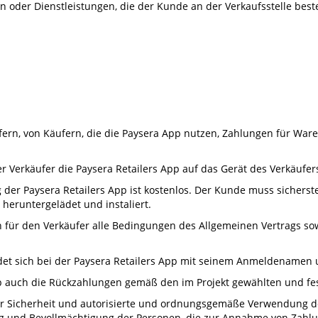
n oder Dienstleistungen, die der Kunde an der Verkaufsstelle best
ufern, von Käufern, die die Paysera App nutzen, Zahlungen für War
r Verkäufer die Paysera Retailers App auf das Gerät des Verkäufers
er Paysera Retailers App ist kostenlos. Der Kunde muss sicherstel
heruntergelädet und instaliert.
en für den Verkäufer alle Bedingungen des Allgemeinen Vertrags 
ldet sich bei der Paysera Retailers App mit seinem Anmeldenamen
App auch die Rückzahlungen gemäß den im Projekt gewählten und f
ür Sicherheit und autorisierte und ordnungsgemäße Verwendung des
ung und Bevollmächtigung der Personen, die zur Annahme von Zahl