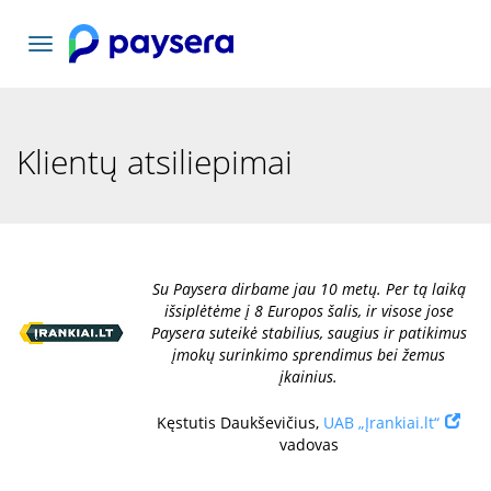
Toggle
navigation
Klientų atsiliepimai
Su Paysera dirbame jau 10 metų. Per tą laiką
išsiplėtėme į 8 Europos šalis, ir visose jose
Paysera suteikė stabilius, saugius ir patikimus
įmokų surinkimo sprendimus bei žemus
įkainius.
Kęstutis Daukševičius,
UAB „Įrankiai.lt“
vadovas