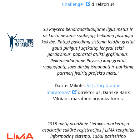
Challenge“
direktorius
Su Paysera bendradarbiaujame ilgus metus ir
nė karto nesame suabejoję teikiamų paslaugų
kokybe. Patogi pavedimų sistema leidžia greitai
gauti pinigus į sąskaitą, lengvai sekti
pardavimus, paprastai atlikti grąžinimus.
Rekomenduojame Payserą kaip greitai
reaguojantį, savo darbą išmanantį ir patikimą
partnerį įvairių projektų metu.“
Darius Mikulis,
VšĮ „Tarptautinis
maratonas“
direktorius, Danske Bank
Vilniaus maratono organizatorius
2015 metų pradžioje Lietuvos marketingo
asociacija sukūrė registracijos į LiMA renginius
informacinę sistemą. Labai pasiteisino