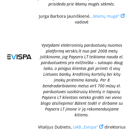
prisideda prie Mamų mugės sėkmės.
Jurga Barbora Jauniškienė,
„Mamų mugė“
vadovė
Vystydami elektroninių parduotuvių nuomos
platformą verskis.lt nuo pat 2008 metų
įsitikinome, jog Paysera LT teikiama nauda el.
parduotuvėms yra milžiniška – sutaupo daug
laiko, o pinigus klientas gali priimti iš visų
Lietuvos bankų, kreditinių kortelių bei kitų
įmokų priėmimo kanalų. Per 8
bendradarbiavimo metus virš 700 mūsų el.
parduotuves susikūrusių klientų ir tapusių
Paysera LT klientais neteko girdėti nei vieno
blogo atsiliepimo! Būtent todėl ir dirbame su
Paysera LT įmone ir ją rekomenduojame
kitiems.
Vitalijus Dubietis,
UAB „Evispa“
direktorius