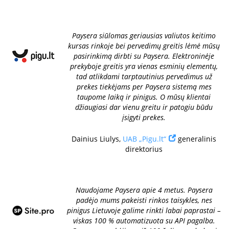
Paysera siūlomas geriausias valiutos keitimo
kursas rinkoje bei pervedimų greitis lėmė mūsų
pasirinkimą dirbti su Paysera. Elektroninėje
prekyboje greitis yra vienas esminių elementų,
tad atlikdami tarptautinius pervedimus už
prekes tiekėjams per Paysera sistemą mes
taupome laiką ir pinigus. O mūsų klientai
džiaugiasi dar vienu greitu ir patogiu būdu
įsigyti prekes.
Dainius Liulys,
UAB „Pigu.lt“
generalinis
direktorius
Naudojame Paysera apie 4 metus. Paysera
padėjo mums pakeisti rinkos taisykles, nes
pinigus Lietuvoje galime rinkti labai paprastai –
viskas 100 % automatizuota su API pagalba.