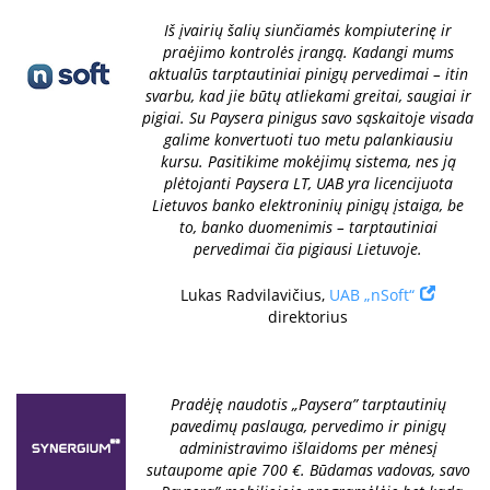
Iš įvairių šalių siunčiamės kompiuterinę ir
praėjimo kontrolės įrangą. Kadangi mums
aktualūs tarptautiniai pinigų pervedimai – itin
svarbu, kad jie būtų atliekami greitai, saugiai ir
pigiai. Su Paysera pinigus savo sąskaitoje visada
galime konvertuoti tuo metu palankiausiu
kursu. Pasitikime mokėjimų sistema, nes ją
plėtojanti Paysera LT, UAB yra licencijuota
Lietuvos banko elektroninių pinigų įstaiga, be
to, banko duomenimis – tarptautiniai
pervedimai čia pigiausi Lietuvoje.
Lukas Radvilavičius,
UAB „nSoft“
direktorius
Pradėję naudotis „Paysera” tarptautinių
pavedimų paslauga, pervedimo ir pinigų
administravimo išlaidoms per mėnesį
sutaupome apie 700 €. Būdamas vadovas, savo