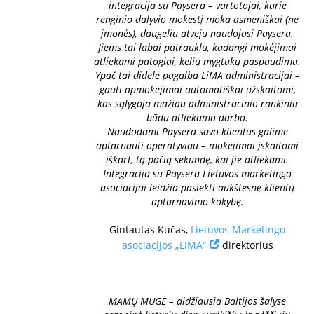
integracija su Paysera – vartotojai, kurie
renginio dalyvio mokestį moka asmeniškai (ne
įmonės), daugeliu atveju naudojasi Paysera.
Jiems tai labai patrauklu, kadangi mokėjimai
atliekami patogiai, kelių mygtukų paspaudimu.
Ypač tai didelė pagalba LiMA administracijai –
gauti apmokėjimai automatiškai užskaitomi,
kas sąlygoja mažiau administracinio rankiniu
būdu atliekamo darbo.
Naudodami Paysera savo klientus galime
aptarnauti operatyviau – mokėjimai įskaitomi
iškart, tą pačią sekundę, kai jie atliekami.
Integracija su Paysera Lietuvos marketingo
asociacijai leidžia pasiekti aukštesnę klientų
aptarnavimo kokybę.
Gintautas Kučas,
Lietuvos Marketingo
asociacijos „LIMA“
direktorius
MAMŲ MUGĖ – didžiausia Baltijos šalyse