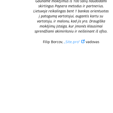
Gauname mokėjimus iš 100 šalių naudodami
skirtingus Paysera metodus ir partnerius.
Lietuvoje reikalingas bent 1 bankas orientuotas
į patogumą vartotojui, augantis kartu su
vartotoju, ir malonu, kad jis yra. Draugiška
mokėjimų įstaiga, kur įmonės klausimai
sprendžiami akimirksniu ir neišeinant iš ofiso.
Filip Borcov,
„Site.pro“
vadovas