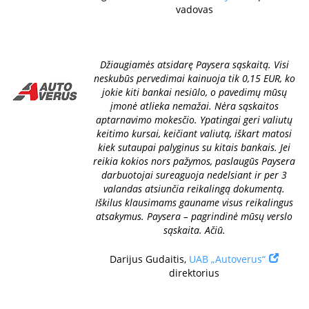
vadovas
Džiaugiamės atsidarę Paysera sąskaitą. Visi
neskubūs pervedimai kainuoja tik 0,15 EUR, ko
jokie kiti bankai nesiūlo, o pavedimų mūsų
įmonė atlieka nemažai. Nėra sąskaitos
aptarnavimo mokesčio. Ypatingai geri valiutų
keitimo kursai, keičiant valiutą, iškart matosi
kiek sutaupai palyginus su kitais bankais. Jei
reikia kokios nors pažymos, paslaugūs Paysera
darbuotojai sureaguoja nedelsiant ir per 3
valandas atsiunčia reikalingą dokumentą.
Iškilus klausimams gauname visus reikalingus
atsakymus. Paysera – pagrindinė mūsų verslo
sąskaita. Ačiū.
Darijus Gudaitis,
UAB „Autoverus“
direktorius