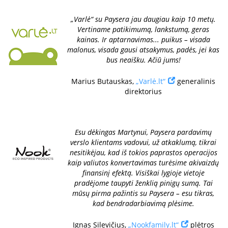
„Varlė“ su Paysera jau daugiau kaip 10 metų.
Vertiname patikimumą, lankstumą, geras
kainas. Ir aptarnavimas... puikus – visada
malonus, visada gausi atsakymus, padės, jei kas
bus neaišku. Ačiū jums!
Marius Butauskas,
„Varlė.lt“
generalinis
direktorius
Esu dėkingas Martynui, Paysera pardavimų
verslo klientams vadovui, už atkaklumą, tikrai
nesitikėjau, kad iš tokios paprastos operacijos
kaip valiutos konvertavimas turėsime akivaizdų
finansinį efektą. Visiškai lygioje vietoje
pradėjome taupyti ženklią pinigų sumą. Tai
mūsų pirma pažintis su Paysera – esu tikras,
kad bendradarbiavimą plėsime.
Ignas Silevičius,
„Nookfamily.lt“
plėtros