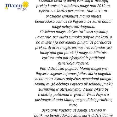
sezoninė keturių dienų vaikiškų ir nėščiųjų
prekių komiso ir labdaros mugė nuo 2012 m.
vyksta 2-3 kartus per metus. Nuo 2013 m.
prasidėjo išmanusis mamų mugės
bendradarbiavimas su Paysera, be kurio dabar
mugė nebeįsivaizduojama.
Kiekviena mugės dalyvė turi savo sąskaitą
Payseroje, per kurią sumoka dalyvio mokestį, o
po mugės į ją pervedami pinigai už parduotas
prekes. Atviros mugės pirmas tris valandas visi
lankytojai gali patekti į mugę su bilietais,
kuriuos taip pat efektyviai ir patikimai
generuoja Paysera.
Pati didžiausia pagalba Mamų mugei yra
Paysera sugeneruojamas failas, kurio pagalba
vienu metu visoms dalyvėms pervedami pinigai.
Mamų mugė dėkinga Paysera už sklandų įmokų
surinkimą ir atsiskaitymą. Viskas vyksta be
trukdžių, patikimai ir greitai. Visos Paysera
paslaugos duoda Mamų mugei didelę pridėtinę
vertę.
Dėkojame Paysera už saugų, efektyvų ir
patikimą bendradarbiavimą, kuris didele dalimi