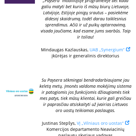
„Paysera” mobiliojoje programėlėje bet kada
galiu matyti bet kurio iš mūsų biurų Lietuvoje,
Latvijoje, Estijoje pinigų srautus – pasiekėme
didesnį skaidrumą, todėl darau taiklesnius
sprendimus. Ačiū ir už puikų aptarnavimą,
visada jaučiame, kad esame jums svarbūs. Taip
ir toliau!
Mindaugas Kazlauskas,
UAB „Synergium“
įkūrėjas ir generalinis direktorius
Su Paysera sėkmingai bendradarbiaujame jau
keletą metų. Įmonės valdoma mokėjimų sistema
ir patogiomis jos funkcijomis džiaugiamės tiek
mes patys, tiek mūsų klientai, kurie gali greičiau
ir paprasčiau atsiskaityti už įvairias Lietuvos
oro uostų teikiamas paslaugas.
Justinas Stepšys,
VĮ „Vilniaus oro uostas“
Komercijos departamento Neaviacinių
paslaugų skyriaus vadovas