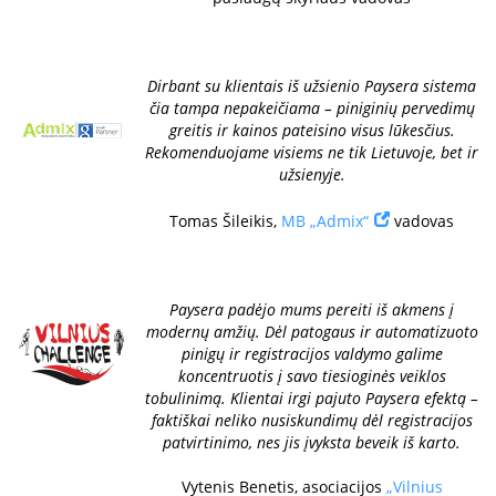
Dirbant su klientais iš užsienio Paysera sistema
čia tampa nepakeičiama – piniginių pervedimų
greitis ir kainos pateisino visus lūkesčius.
Rekomenduojame visiems ne tik Lietuvoje, bet ir
užsienyje.
Tomas Šileikis,
MB „Admix“
vadovas
Paysera padėjo mums pereiti iš akmens į
modernų amžių. Dėl patogaus ir automatizuoto
pinigų ir registracijos valdymo galime
koncentruotis į savo tiesioginės veiklos
tobulinimą. Klientai irgi pajuto Paysera efektą –
faktiškai neliko nusiskundimų dėl registracijos
patvirtinimo, nes jis įvyksta beveik iš karto.
Vytenis Benetis, asociacijos
„Vilnius