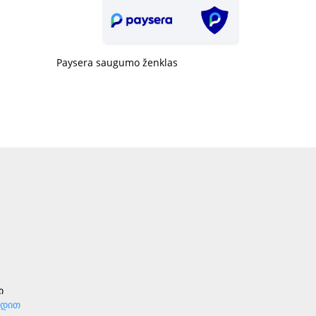
Paysera saugumo ženklas
ი
რდით