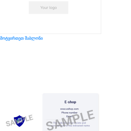
ამოტვირთეთ შაბლონი