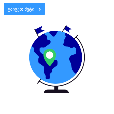
ᲒᲐᲘᲒᲔᲗ ᲛᲔᲢᲘ