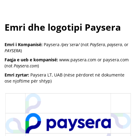
Emri dhe logotipi Paysera
Emri i Kompanisë:
Paysera
/peɪˈserə/
(not
PaySera
,
paysera
, or
PAYSERA
)
Faqja e ueb e kompanisë:
www.paysera.com or paysera.com
(not
Paysera.com
)
Emri zyrtar:
Paysera LT, UAB (nëse përdoret në dokumente
ose njoftime për shtyp)