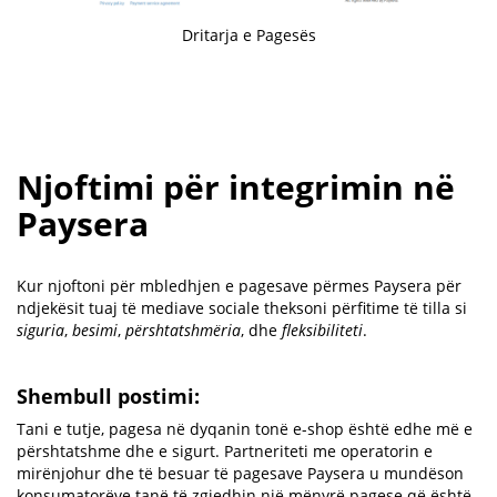
Dritarja e Pagesës
Njoftimi për integrimin në
Paysera
Kur njoftoni për mbledhjen e pagesave përmes Paysera për
ndjekësit tuaj të mediave sociale theksoni përfitime të tilla si
siguria
,
besimi
,
përshtatshmëria
, dhe
fleksibiliteti
.
Shembull postimi:
Tani e tutje, pagesa në dyqanin tonë e-shop është edhe më e
përshtatshme dhe e sigurt. Partneriteti me operatorin e
mirënjohur dhe të besuar të pagesave Paysera u mundëson
konsumatorëve tanë të zgjedhin një mënyrë pagese që është