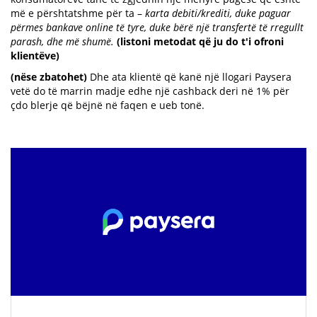
më e përshtatshme për ta –
karta debiti/krediti, duke paguar
përmes bankave online të tyre, duke bërë një transfertë të rregullt
parash, dhe më shumë.
(listoni metodat që ju do t'i ofroni
klientëve)
(nëse zbatohet)
Dhe ata klientë që kanë një llogari Paysera
vetë do të marrin madje edhe një cashback deri në 1% për
çdo blerje që bëjnë në faqen e ueb tonë.