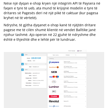
Nëse një dyqan e-shop kryen një integrim API të Paysera në
faqen e tyre të ueb, ata mund të krijojnë modelin e tyre të
dritares së Pagesës deri në një pikë të caktuar (kur pagesa
kryhet në të vërtetë).
Ndryshe, të gjitha dyqanet e-shop kanë të njëjtën dritare
pagese me të cilën shumë klientë në vendet Balltike janë
njohur tashmë. Ajo operon në 22 gjuhë të ndryshme dhe
është e thjeshtë dhe e lehtë për të lundruar.