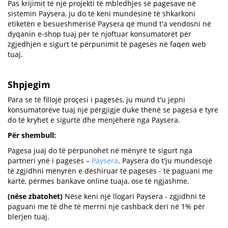
Pas krijimit të një projekti të mbledhjes së pagesave në
sistemin Paysera, ju do të keni mundësinë të shkarkoni
etiketën e besueshmërisë Paysera që mund t'a vendosni në
dyqanin e-shop tuaj për të njoftuar konsumatorët për
zgjedhjen e sigurt të përpunimit të pagesës në faqen web
tuaj.
Shpjegim
Para se të fillojë proçesi i pagesës, ju mund t'u jepni
konsumatorëve tuaj një përgjigje duke thënë se pagesa e tyre
do të kryhet e sigurtë dhe menjëherë nga Paysera.
Për shembull:
Pagesa juaj do të përpunohet në mënyrë të sigurt nga
partneri ynë i pagesës –
Paysera
. Paysera do t'ju mundësojë
të zgjidhni mënyrën e dëshiruar të pagesës - të paguani me
kartë, përmes bankave online tuaja, ose të ngjashme.
(nëse zbatohet)
Nëse keni një llogari Paysera - zgjidhni të
paguani me të dhe të merrni një cashback deri në 1% për
blerjen tuaj.