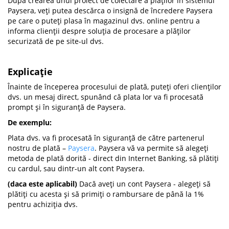
După crearea unui proiect de colectare a plăților în sistemul
Paysera, veți putea descărca o insignă de încredere Paysera
pe care o puteți plasa în magazinul dvs. online pentru a
informa clienții despre soluția de procesare a plăților
securizată de pe site-ul dvs.
Explicaţie
Înainte de începerea procesului de plată, puteți oferi clienților
dvs. un mesaj direct, spunând că plata lor va fi procesată
prompt și în siguranță de Paysera.
De exemplu:
Plata dvs. va fi procesată în siguranță de către partenerul
nostru de plată –
Paysera
. Paysera vă va permite să alegeți
metoda de plată dorită - direct din Internet Banking, să plătiți
cu cardul, sau dintr-un alt cont Paysera.
(daca este aplicabil)
Dacă aveți un cont Paysera - alegeți să
plătiți cu acesta și să primiți o rambursare de până la 1%
pentru achiziția dvs.