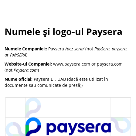
Numele și logo-ul Paysera
Numele Companiei::
Paysera
/peɪˈserə/
(not
PaySera
,
paysera
,
or
PAYSERA
)
Website-ul Companiei:
www.paysera.com or paysera.com
(not
Paysera.com
)
Nume oficial:
Paysera LT, UAB (dacă este utilizat în
documente sau comunicate de presă))