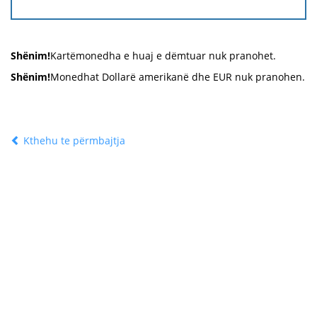
Shënim!
Kartëmonedha e huaj e dëmtuar nuk pranohet.
Shënim!
Monedhat Dollarë amerikanë dhe EUR nuk pranohen.
Kthehu te përmbajtja