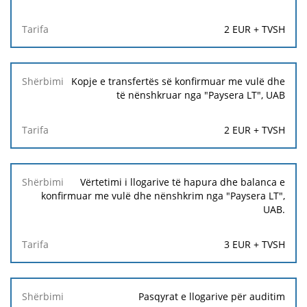
2 EUR + TVSH
Kopje e transfertës së konfirmuar me vulë dhe
të nënshkruar nga "Paysera LT", UAB
2 EUR + TVSH
Vërtetimi i llogarive të hapura dhe balanca e
konfirmuar me vulë dhe nënshkrim nga "Paysera LT",
UAB.
3 EUR + TVSH
Pasqyrat e llogarive për auditim