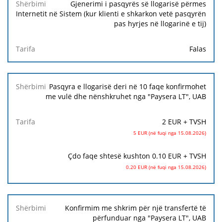
Shërbimi
Gjenerimi i pasqyrës së llogarisë përmes
Internetit në Sistem (kur klienti e shkarkon vetë pasqyrën
pas hyrjes në llogarinë e tij)
Tarifa
Falas
Pasqyra e llogarisë deri në 10 faqe konfirmohet
me vulë dhe nënshkruhet nga "Paysera LT", UAB
2 EUR + TVSH
5 EUR (në fuqi nga 15.08.2026)
Çdo faqe shtesë kushton 0.10 EUR + TVSH
0.20 EUR (në fuqi nga 15.08.2026)
Konfirmim me shkrim për një transfertë të
përfunduar nga "Paysera LT", UAB