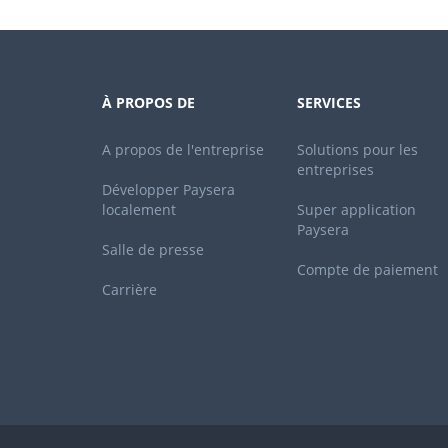
À PROPOS DE
SERVICES
A propos de l'entreprise
Solutions pour les
entreprises
Développer Paysera
localement
Super application
Paysera
Salle de presse
Compte de paiement
Carrière