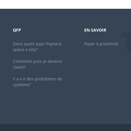
QFP
EN SAVOIR
Dans quels pays Paysera
Payer à proximité
opère-t-elle?
Comment puis-je devenir
client?
Y a-t-il des problèmes de
système?