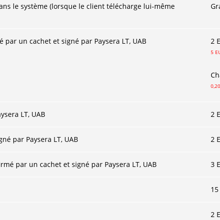
ans le système (lorsque le client télécharge lui-même
Gr
par un cachet et signé par Paysera LT, UAB
2 
5 E
Ch
0,2
aysera LT, UAB
2 
igné par Paysera LT, UAB
2 
irmé par un cachet et signé par Paysera LT, UAB
3 
15
2 