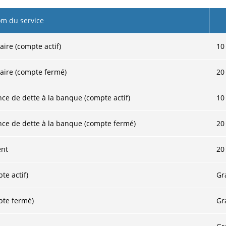
m du service
ire (compte actif)
10
caire (compte fermé)
20
nce de dette à la banque (compte actif)
10
ence de dette à la banque (compte fermé)
20
ent
20
e actif)
Gr
pte fermé)
Gr