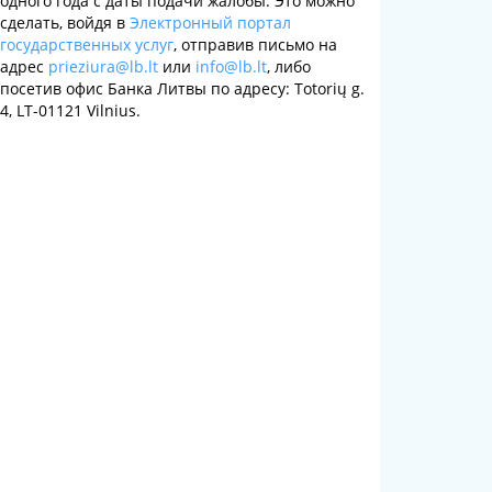
одного года с даты подачи жалобы. Это можно
сделать, войдя в
Электронный портал
государственных услуг
, отправив письмо на
адрес
prieziura@lb.lt
или
info@lb.lt
, либо
посетив офис Банка Литвы по адресу: Totorių g.
4, LT-01121 Vilnius.