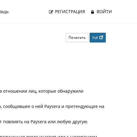
ощь
РЕГИСТРАЦИЯ
ВОЙТИ
Печатать
Pdf
в отношении лиц, которые обнаружили
a, сообщившее о ней Paysera и претендующее на
т повлиять на Paysera или любую другую
 полученная входе участия или с намерением