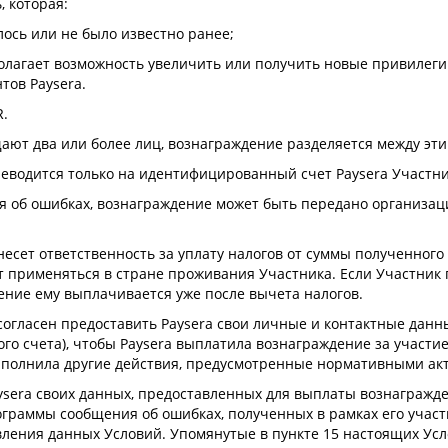
, которая:
лось или не было известно ранее;
олагает возможность увеличить или получить новые привилегии
тов Paysera.
R.
бщают два или более лиц, вознаграждение разделяется между эт
еводится только на идентифицированный счет Paysera Участни
 об ошибках, вознаграждение может быть передано организаци
есет ответственность за уплату налогов от суммы полученного
т применяться в стране проживания Участника. Если Участник
ение ему выплачивается уже после вычета налогов.
согласен предоставить Paysera свои личные и контактные дан
ого счета), чтобы Paysera выплатила вознаграждение за участи
выполнила другие действия, предусмотренные нормативными ак
ysera своих данных, предоставленных для выплаты вознагражде
ограммы сообщения об ошибках, полученных в рамках его учас
твления данных Условий. Упомянутые в пункте 15 настоящих У