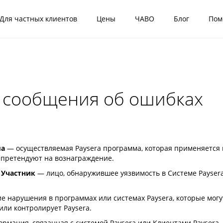
Для частных клиентов
Цены
ЧАВО
Блог
Пом
 сообщения об ошибках
ма
— осуществляемая Paysera программа, которая применяется 
и претендуют на вознаграждение.
 Участник
— лицо, обнаружившее уязвимость в Системе Payser
е нарушения в программах или системах Paysera, которые могу
или контролирует Paysera.
мация, связанная с системой Paysera или Клиентами Paysera,