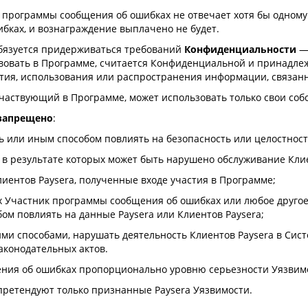
ник программы сообщения об ошибках не отвечает хотя бы одному
бках, и вознаграждение выплачено не будет.
обязуется придерживаться требований
Конфиденциальности
— 
вовать в Программе, считается Конфиденциальной и принадлежи
ия, использования или распространения информации, связан
участвующий в Программе, может использовать только свои соб
запрещено
:
ть или иным способом повлиять на безопасность или целостност
, в результате которых может быть нарушено обслуживание Кли
лиентов Paysera, полученные входе участия в Программе;
рых Участник программы сообщения об ошибках или любое друго
бом повлиять на данные Paysera или Клиентов Paysera;
гими способами, нарушать деятельность Клиентов Paysera в Сис
аконодательных актов.
ения об ошибках пропорционально уровню серьезности Уязвим
претендуют только признанные Paysera Уязвимости.