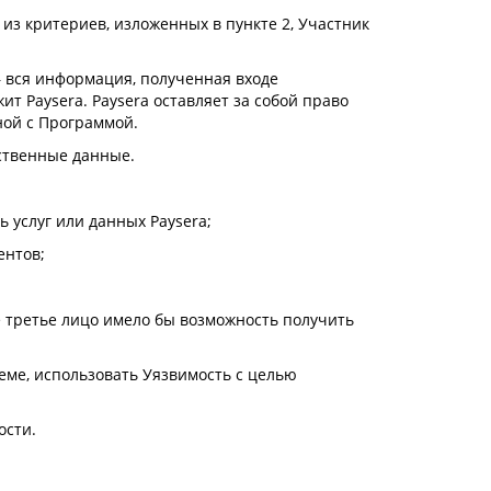
 из критериев, изложенных в пункте 2, Участник
вся информация, полученная входе
т Paysera. Paysera оставляет за собой право
ной с Программой.
ственные данные.
ь услуг или данных Paysera;
ентов;
е третье лицо имело бы возможность получить
теме, использовать Уязвимость с целью
ости.