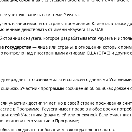
.
ее учетную запись в системе Paysera.
aysera, в зависимости от страны проживания Клиента, а также 
омоченные действовать от имени «Paysera LT», UAB.
страницах Paysera, которое разрабатывается Paysera и исполь
е государства
— лица или страны, в отношении которых прим
по контролю над иностранными активами США (OFAC) и других 
одтверждает, что ознакомился и согласен с данными Условиям
б ошибках, Участник программы сообщения об ошибках должен
. Если участник достиг 14 лет, но в своей стране проживания с
частие в Программе. Paysera имеет право в любое время потреб
авителей Участника (родителей или опекунов). Если Участник 
но остановит его участие в Программе;
обязан следовать требованиям законодательных актов.