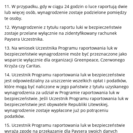
11. W przypadku, gdy w ciągu 24 godzin o luce raportują dwie
lub więcej osób, wynagrodzenie zostaje podzielone pomiędzy
te osoby.
12. Wynagrodzenie z tytułu raportu luki w bezpieczeństwie
zostaje przelane wyłącznie na zidentyfikowany rachunek
Paysera Uczestnika.
13. Na wniosek Uczestnika Programu raportowania luk w
bezpieczeństwie wynagrodzenie może być przeznaczone jako
wsparcie wyłącznie dla organizacji Greenpeace, Czerwonego
Krzyża czy Caritas.
14. Uczestnik Programu raportowania luk w bezpieczeństwie
jest odpowiedzialny za uiszczenie wszelkich opłat i podatków,
które mogą być naliczone w jego państwie z tytułu uzyskanego
wynagrodzenia za udział w Programie raportowania luk w
bezpieczeństwie. Jeśli Uczestnik Programu raportowania luk w
bezpieczeństwie jest obywatele Republiki Litewskiej,
wynagrodzenie zostaje wypłacone już po potrąceniu
podatków.
15. Uczestnik Programu raportowania luk w bezpieczeństwie
wyraża zgodę na przekazanie dla Paysera swoich danych