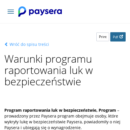
Toggle
navigation
Print
Pdf
Wróć do spisu treści
Warunki programu
raportowania luk w
bezpieczeństwie
Program raportowania luk w bezpieczeństwie, Program
–
prowadzony przez Paysera program obejmuje osoby, które
wykryły lukę w bezpieczeństwie Paysera, powiadomiły o niej
Paysera i ubiegają się o wynagrodzenie.