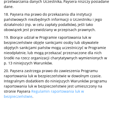
przetwarzania danych Uczestnika, Paysera niszczy posiadane
dane.
18. Paysera ma prawo do przekazania dla instytucji
państwowych niezbędnych informacji o Uczestniku i jego
działalności (np. w celu zapłaty podatków), jeśli tako
obowiązek jest przewidziany w przepisach prawnych.
19. Biorące udział w Programie raportowania luk w
bezpieczeństwie objęte sankcjami osoby lub obywatele
objętych sankcjami państw mogą uczestniczyć w Programie
nieodpłatnie, lub mogą przekazać przeznaczone dla nich
środki na rzecz organizacji charytatywnych wymienionych w
p. 13 niniejszych Warunków.
20. Paysera zastrzega prawo do zawieszenia Programu
raportowania luk w bezpieczeństwie w dowolnym czasie.
Integralnym dodatkiem do niniejszych Warunków programu
raportowania luk w bezpieczeństwie jest umieszczony na
stronie Paysera
Regulamin raportowania luk w
bezpieczeństwie
.