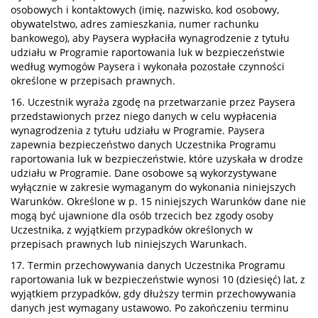
osobowych i kontaktowych (imię, nazwisko, kod osobowy,
obywatelstwo, adres zamieszkania, numer rachunku
bankowego), aby Paysera wypłaciła wynagrodzenie z tytułu
udziału w Programie raportowania luk w bezpieczeństwie
według wymogów Paysera i wykonała pozostałe czynności
określone w przepisach prawnych.
16. Uczestnik wyraża zgodę na przetwarzanie przez Paysera
przedstawionych przez niego danych w celu wypłacenia
wynagrodzenia z tytułu udziału w Programie. Paysera
zapewnia bezpieczeństwo danych Uczestnika Programu
raportowania luk w bezpieczeństwie, które uzyskała w drodze
udziału w Programie. Dane osobowe są wykorzystywane
wyłącznie w zakresie wymaganym do wykonania niniejszych
Warunków. Określone w p. 15 niniejszych Warunków dane nie
mogą być ujawnione dla osób trzecich bez zgody osoby
Uczestnika, z wyjątkiem przypadków określonych w
przepisach prawnych lub niniejszych Warunkach.
17. Termin przechowywania danych Uczestnika Programu
raportowania luk w bezpieczeństwie wynosi 10 (dziesięć) lat, z
wyjątkiem przypadków, gdy dłuższy termin przechowywania
danych jest wymagany ustawowo. Po zakończeniu terminu