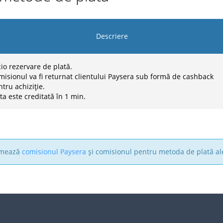
Descriere
io rezervare de plată.
misionul va fi returnat clientului Paysera sub formă de cashback
tru achiziție.
ta este creditată în 1 min.
sumează
comisionul Paysera
și comisionul pentru metoda de plată al