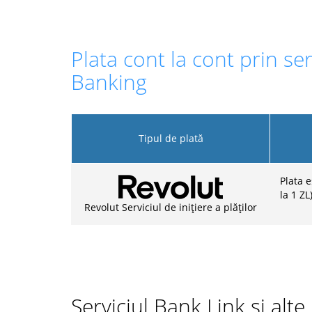
Plata cont la cont prin ser
Banking
Tipul de plată
Plata 
la 1 ZL
Revolut Serviciul de inițiere a plăților
Serviciul Bank Link și alt