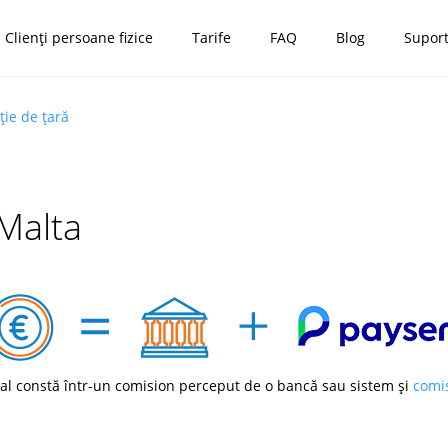
Clienți persoane fizice
Tarife
FAQ
Blog
Supor
ție de țară
 Malta
al constă într-un comision perceput de o bancă sau sistem și
comi