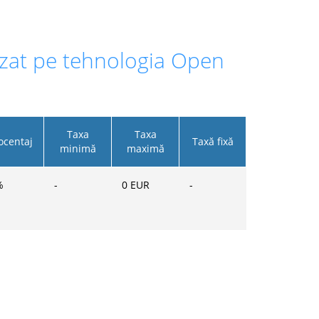
 bazat pe tehnologia Open
Taxa
Taxa
ocentaj
Taxă fixă
minimă
maximă
%
-
0
EUR
-