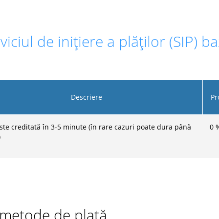
viciul de inițiere a plăților (SIP)
Descriere
Pr
este creditată în 3-5 minute (în rare cazuri poate dura până
0
)
e metode de plată