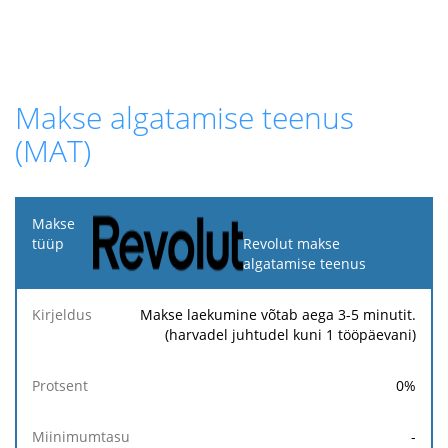
Makse algatamise teenus
(MAT)
Makse
tüüp
Revolut makse
algatamise teenus
Kirjeldus
Protsent
Miinimumtasu
Maksimumtasu
Makse laekumine võtab aega 3-5 minutit.
(harvadel juhtudel kuni 1 tööpäevani)
0
%
-