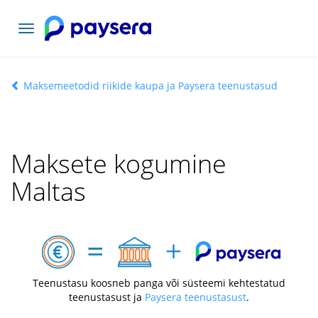
Vaheta
navigatsiooni
Maksemeetodid riikide kaupa ja Paysera teenustasud
Maksete kogumine
Maltas
Teenustasu koosneb panga või süsteemi kehtestatud
teenustasust ja
Paysera teenustasust
.