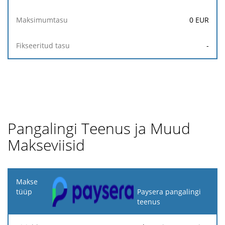
0
EUR
-
Pangalingi Teenus ja Muud
Makseviisid
Makse
tüüp
Paysera pangalingi
teenus
Kirjeldus
Protsent
Miinimumtasu
Maksimumtasu