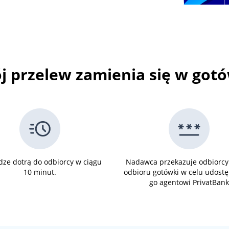
j przelew zamienia się w got
dze dotrą do odbiorcy w ciągu
Nadawca przekazuje odbiorcy
10 minut.
odbioru gotówki w celu udost
go agentowi PrivatBan