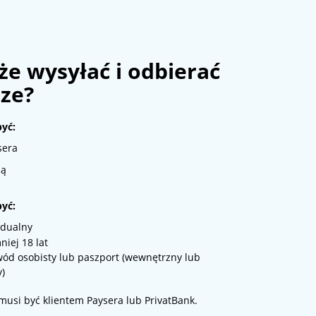
e wysyłać i odbierać
ze?
yć:
sera
ną
być:
idualny
iej 18 lat
ód osobisty lub paszport (wewnętrzny lub
)
musi być klientem Paysera lub PrivatBank.