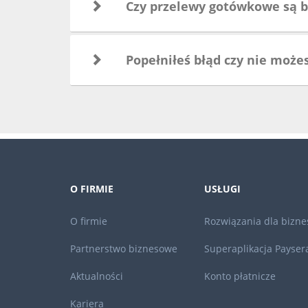
Czy przelewy gotówkowe są b
Popełniłeś błąd czy nie może
O FIRMIE
USŁUGI
O firmie
Rozwiązania dla bizne
Partnerstwo biznesowe
Superaplikacja Payser
Aktualności
Konto płatnicze
Kariera