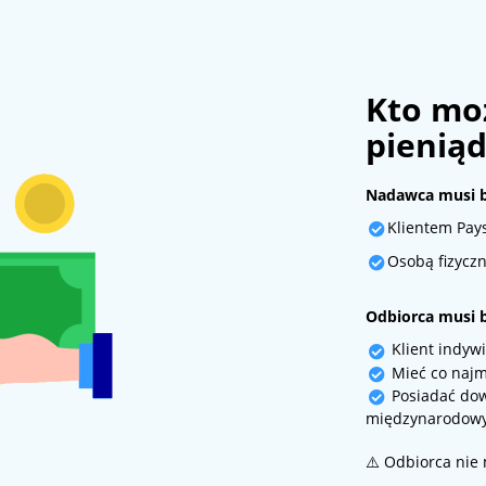
Kto moż
pieniąd
Nadawca musi b
Klientem Pay
Osobą fizycz
Odbiorca musi 
Klient indyw
Mieć co najmn
Posiadać dow
międzynarodowy
⚠️ Odbiorca nie 