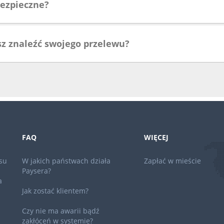
ezpieczne?
sz znaleźć swojego przelewu?
FAQ
WIĘCEJ
su
W jakich państwach działa
Zapłać w mieście
Paysera?
a
Jak zostać klientem?
Czy nie ma awarii bądź
zakłóceń w systemie?