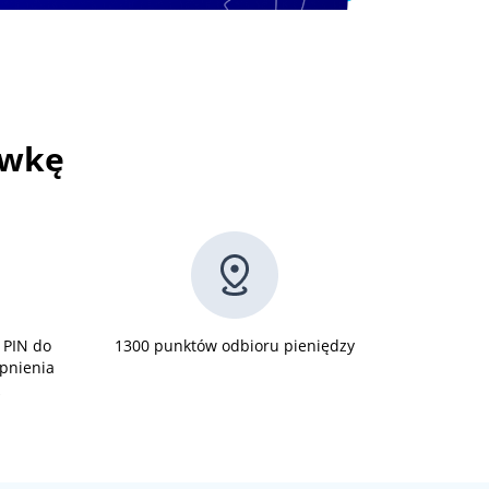
ówkę
 PIN do
1300 punktów odbioru pieniędzy
ępnienia
k