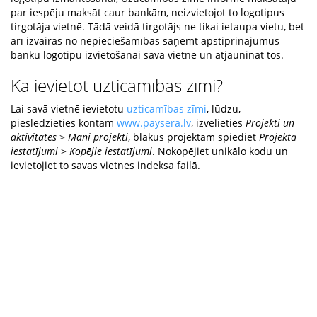
par iespēju maksāt caur bankām, neizvietojot to logotipus
tirgotāja vietnē. Tādā veidā tirgotājs ne tikai ietaupa vietu, bet
arī izvairās no nepieciešamības saņemt apstiprinājumus
banku logotipu izvietošanai savā vietnē un atjaunināt tos.
Kā ievietot uzticamības zīmi?
Lai savā vietnē ievietotu
uzticamības zīmi
, lūdzu,
pieslēdzieties kontam
www.paysera.lv
, izvēlieties
Projekti un
aktivitātes
>
Mani projekti
, blakus projektam spiediet
Projekta
iestatījumi
>
Kopējie iestatījumi
. Nokopējiet unikālo kodu un
ievietojiet to savas vietnes indeksa failā.