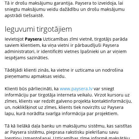
Tā ir drošu maksājumu garantija. Paysera to izveidoja, lai
sniegtu maksājumu veidu dažādību un drošu maksājumu
apstrādi tiešsaistē.
Ieguvumi tirgotājiem
Ievietojot
Paysera
Uzticamības zīmi vietnē, tirgotājs parāda
saviem klientiem, ka viņa vietni ir pārbaudījuši Paysera
administratori, ir identificēti vietnes īpašnieki un ar viņiem
iespējams sazināties.
Tādējādi klienti zinās, ka vietne ir uzticama un nodrošina
pieņemamu apmaksas veidu.
Klienti būs pārliecināti, ka
www.paysera.lv
var sniegt
informāciju par tirgotāja interneta veikalu. Virzot kursoru uz
zīmes, klients var redzēt galveno projekta kontaktinformāciju,
un, noklikšķinot uz zīmes, klients tiek novirzīts uz Paysera
lapu, kurā norādīta svarīga informācija par projektiem.
Tā kā lielākā daļa banku un maksājumu sistēmu, kas saistītas
ar Paysera sistēmu, pieprasa rakstisku piekrišanu savu
logotipu izmantošanai, Uzticamības zīme informē maksātāju