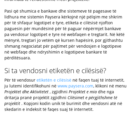
Pasi që shumica e bankave dhe sistemeve të pagesave të
lidhura me sistemin Paysera kërkojnë një pëlqim me shkrim
për të shfaqur logotipet e tyre, etiketa e cilësisë njofton
paguesin për mundësinë për të paguar nëpërmjet bankave
pa vendosur logotipet e tyre në webfaqen e tregtarit. Në këtë
mënyrë, tregtari jo vetëm që kursen hapësirë, por gjithashtu
shmang negociatat për pajtimet për vendosjen e logotipeve
në webfaqe dhe ndryshimin e logotipeve bankare të
përditësuara.
Si ta vendosni etiketën e cilësisë?
Për të vendosur
etiketën e cilësisë
në faqen tuaj të internetit,
ju lutemi identifikohuni në
www.paysera.com
, klikoni në menu
Projektet dhe Aktivitetet
, zgjidhni
Projektet e mia
dhe nga
dritarja pranë projektit zgjidhni
Cilësimet e përgjithshme të
projektit
. Kopjoni kodin unik të burimit dhe vendosni atë në
skedarin e indeksit të faqes suaj të internetit.