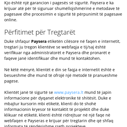
Kjo është një garancion i pagesës së sigurtë. Paysera e ka
krijuar atë për të siguruar shumëllojshmërinë e metodave të
pagesave dhe procesimin e sigurtë të përpunimit të pagesave
online.
Përfitimet për Tregtarët
Duke shfaqur
Paysera
etiketën cilësore në faqen e internetit,
tregtari ju tregon klientëve se webfaqja e tij/saj është
verifikuar nga administratorët e Paysera dhe pronarët e
faqeve janë identifikuar dhe mund të kontaktohen.
Në këtë mënyrë, klientët e din se faqja e internetit është e
besueshme dhe mund të ofrojë një metodë të pranueshme
pagese.
Klientët janë të sigurtë se
www.paysera.lt
mund të japin
informacione për dyqanet elektronike të shitësit. Duke e
mbajtur kursorin mbi etiketë, klienti do të shohë
informacionin kryesor të kontaktit të projektit dhe duke
klikuar në etiketë, klienti është ridrejtuar në një faqe në
webfaqen e Payseras e krijuar për tregtarin dhe që shfaq
informata të rëndësishme rreth projekteve.