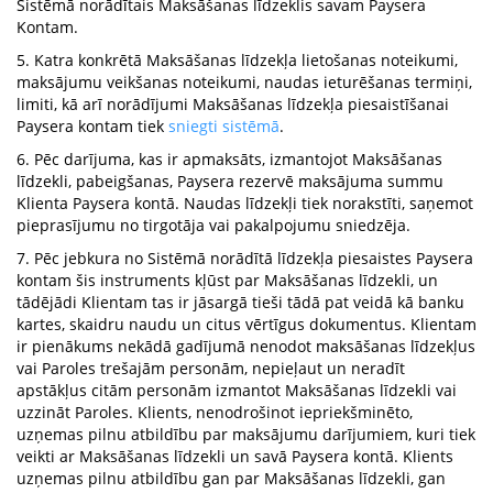
Sistēmā norādītais Maksāšanas līdzeklis savam Paysera
Kontam.
5. Katra konkrētā Maksāšanas līdzekļa lietošanas noteikumi,
maksājumu veikšanas noteikumi, naudas ieturēšanas termiņi,
limiti, kā arī norādījumi Maksāšanas līdzekļa piesaistīšanai
Paysera kontam tiek
sniegti sistēmā
.
6. Pēc darījuma, kas ir apmaksāts, izmantojot Maksāšanas
līdzekli, pabeigšanas, Paysera rezervē maksājuma summu
Klienta Paysera kontā. Naudas līdzekļi tiek norakstīti, saņemot
pieprasījumu no tirgotāja vai pakalpojumu sniedzēja.
7. Pēc jebkura no Sistēmā norādītā līdzekļa piesaistes Paysera
kontam šis instruments kļūst par Maksāšanas līdzekli, un
tādējādi Klientam tas ir jāsargā tieši tādā pat veidā kā banku
kartes, skaidru naudu un citus vērtīgus dokumentus. Klientam
ir pienākums nekādā gadījumā nenodot maksāšanas līdzekļus
vai Paroles trešajām personām, nepieļaut un neradīt
apstākļus citām personām izmantot Maksāšanas līdzekli vai
uzzināt Paroles. Klients, nenodrošinot iepriekšminēto,
uzņemas pilnu atbildību par maksājumu darījumiem, kuri tiek
veikti ar Maksāšanas līdzekli un savā Paysera kontā. Klients
uzņemas pilnu atbildību gan par Maksāšanas līdzekli, gan