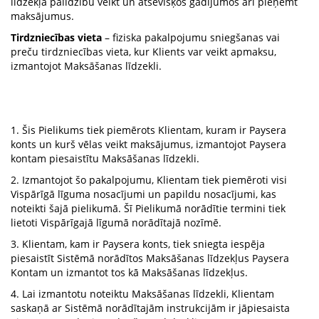
līdzekļa palīdzību veikt un atsevišķos gadījumos arī pieņemt
maksājumus.
Tirdzniecības vieta
– fiziska pakalpojumu sniegšanas vai
preču tirdzniecības vieta, kur Klients var veikt apmaksu,
izmantojot Maksāšanas līdzekli.
1. Šis Pielikums tiek piemērots Klientam, kuram ir Paysera
konts un kurš vēlas veikt maksājumus, izmantojot Paysera
kontam piesaistītu Maksāšanas līdzekli.
2. Izmantojot šo pakalpojumu, Klientam tiek piemēroti visi
Vispārīgā līguma nosacījumi un papildu nosacījumi, kas
noteikti šajā pielikumā. Šī Pielikumā norādītie termini tiek
lietoti Vispārīgajā līgumā norādītajā nozīmē.
3. Klientam, kam ir Paysera konts, tiek sniegta iespēja
piesaistīt Sistēmā norādītos Maksāšanas līdzekļus Paysera
Kontam un izmantot tos kā Maksāšanas līdzekļus.
4. Lai izmantotu noteiktu Maksāšanas līdzekli, Klientam
saskaņā ar Sistēmā norādītajām instrukcijām ir jāpiesaista