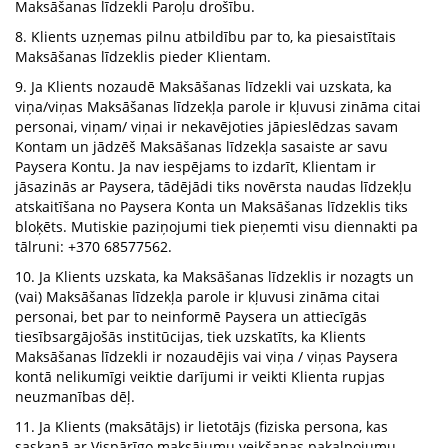
Maksāšanas līdzekli Paroļu drošību.
8. Klients uzņemas pilnu atbildību par to, ka piesaistītais
Maksāšanas līdzeklis pieder Klientam.
9. Ja Klients nozaudē Maksāšanas līdzekli vai uzskata, ka
viņa/viņas Maksāšanas līdzekļa parole ir kļuvusi zināma citai
personai, viņam/ viņai ir nekavējoties jāpieslēdzas savam
Kontam un jādzēš Maksāšanas līdzekļa sasaiste ar savu
Paysera Kontu. Ja nav iespējams to izdarīt, Klientam ir
jāsazinās ar Paysera, tādējādi tiks novērsta naudas līdzekļu
atskaitīšana no Paysera Konta un Maksāšanas līdzeklis tiks
bloķēts. Mutiskie paziņojumi tiek pieņemti visu diennakti pa
tālruni: +370 68577562.
10. Ja Klients uzskata, ka Maksāšanas līdzeklis ir nozagts un
(vai) Maksāšanas līdzekļa parole ir kļuvusi zināma citai
personai, bet par to neinformē Paysera un attiecīgās
tiesībsargājošās institūcijas, tiek uzskatīts, ka Klients
Maksāšanas līdzekli ir nozaudējis vai viņa / viņas Paysera
kontā nelikumīgi veiktie darījumi ir veikti Klienta rupjas
neuzmanības dēļ.
11. Ja Klients (maksātājs) ir lietotājs (fiziska persona, kas
saskaņā ar Vispārīgo maksājumu veikšanas pakalpojumu