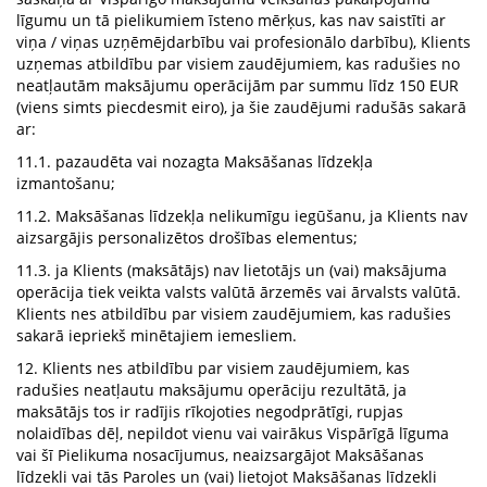
līgumu un tā pielikumiem īsteno mērķus, kas nav saistīti ar
viņa / viņas uzņēmējdarbību vai profesionālo darbību), Klients
uzņemas atbildību par visiem zaudējumiem, kas radušies no
neatļautām maksājumu operācijām par summu līdz 150 EUR
(viens simts piecdesmit eiro), ja šie zaudējumi radušās sakarā
ar:
11.1. pazaudēta vai nozagta Maksāšanas līdzekļa
izmantošanu;
11.2. Maksāšanas līdzekļa nelikumīgu iegūšanu, ja Klients nav
aizsargājis personalizētos drošības elementus;
11.3. ja Klients (maksātājs) nav lietotājs un (vai) maksājuma
operācija tiek veikta valsts valūtā ārzemēs vai ārvalsts valūtā.
Klients nes atbildību par visiem zaudējumiem, kas radušies
sakarā iepriekš minētajiem iemesliem.
12. Klients nes atbildību par visiem zaudējumiem, kas
radušies neatļautu maksājumu operāciju rezultātā, ja
maksātājs tos ir radījis rīkojoties negodprātīgi, rupjas
nolaidības dēļ, nepildot vienu vai vairākus Vispārīgā līguma
vai šī Pielikuma nosacījumus, neaizsargājot Maksāšanas
līdzekli vai tās Paroles un (vai) lietojot Maksāšanas līdzekli