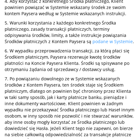
4. Aby korzystać z konkretnego Środka płatniczego, Klient
powinien powiązać w Systemie wskazany środek ze swoim
kontem Paysera według w Systemie wskazanych instrukcji.
5. Warunki korzystania z każdego konkretnego Środka
płatniczego, zasady transakcji płatniczych, terminy
odpisywania środków, limity, a także instrukcje powiązania
Środków płatniczych z Kontem Paysera są
podane w Systemie
.
6. W wypadku przeprowadzenia transakcji, za którą płaci się
Środkiem płatniczym, Paysera rezerwuje kwotę środków
płatności na Koncie Paysera Klienta. Środki są spisywane po
otrzymaniu żądania od sprzedawcy / dostawcy usług.
7. Po powiązaniu dowolnego ze w Systemie wskazanych
środków z Kontem Paysera, ten środek staje się Środkiem
płatniczym, dlatego on powinien być chroniony przez Klienta
w taki samy sposób, jak i karty płatnicze banku, pieniądze i
inne dokumenty wartościowe. Klient powinien w żadnym
wypadku nie przekazywać Środka płatniczego lub Haseł innym
osobom, w inny sposób nie pozwolić i nie stwarzać warunków,
aby inne osoby mogły korzystać ze Środka płatniczego lub
dowiedzieć się Hasła. Jeżeli Klient tego nie zapewni, on bierze
na siebie całkowitą odpowiedzialność za transakcje płatnicze