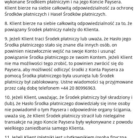
wykonane Środkiem płatniczym i na jego Koncie Paysera.
Klient bierze na siebie całkowitą odpowiedzialność za ochronę
Środków płatniczych i Haseł Środków płatniczych.
8. Klient bierze na siebie całkowitą odpowiedzialność za to, że
powiązany Środek płatniczy należy do Klienta.
9. Jeżeli Klient traci Środek płatniczy lub uważa, że Hasło jego
Środka płatniczego stało się znane dla innych osób, on
powinien niezwłocznie wejść na swoje Konto i usunąć
powiązanie Środka płatniczego ze swoim Kontem. Jeżeli Klient
nie ma możliwości tego zrobić, to powinien zwrócić się do
Paysera, aby możliwość odliczyć środki z Konta Paysera za
pomocą Środka płatniczego była usunięta lub Środek
płatniczy był zablokowany. Ustne wiadomości są przyjmowane
przez całą dobę telefonem +44 20 80996963.
10. Jeżeli Klient, uważając, że Środek płatniczy był skradziony i
(lub), że Hasło Środka płatniczego dowiedziały się inne osoby
nie powiadomił o tym Paysera i odpowiednie organy ścigania,
uważa się, że Klient Środek płatniczy stracił lub nielegalne
transakcje na jego Koncie Paysera były wykonywane z powodu
wielkiego zaniedbania samego Klienta.
11. Jeżeli Klient (płatnik) jest użytkownikiem (osobą fizyczną,