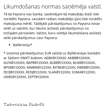
Likumdošanas normas saņēmēja valstī.
Tā kā Paysera nav banka, saņēmējam kā maksātājs bieži tiek
norādīts Paysera, savukārt reālais maksātājs (jūs) tiek norādīts
maksājuma mērķī. Tādējādi pārskaitījumus no Paysera nevar
veikt uz valstīm, kur likums aizliedz pārskaitījumus no
trešajām personām. Valstis, kuru vietējā likumdošana aizliedz
veikt pārskaitījumus caur Paysera:
Baltkrievija*
* Izņemot pārskaitījumus EUR valūtā uz Baltkrievijas bankām
ar šādiem SWIFT kodiem: AEBKBY2XXXX, AKBBBY2XXXX,
ALFABY2XXXX, BAPBBY2XXXX, BLBBBY2XXXX, BLNBBY2XXXX,
BPSBBY2XXXX, MMBNBY22XXX, MTBKBY22XXX, NBRBBY2XXXX,
PJCBBY2XXXX, REDJBY22XXX, SLANBY22XXX, SOMABY22XXX,
UNBSBY2XXXX, ZEPTBY2XXXX.
Tehniskie šķēršļi.