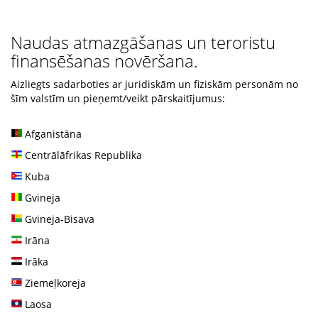
Naudas atmazgāšanas un teroristu
finansēšanas novēršana.
Aizliegts sadarboties ar juridiskām un fiziskām personām no
šīm valstīm un pieņemt/veikt pārskaitījumus:
Afganistāna
Centrālāfrikas Republika
Kuba
Gvineja
Gvineja-Bisava
Irāna
Irāka
Ziemeļkoreja
Laosa