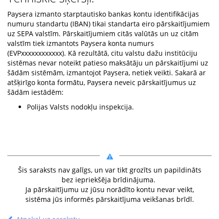
Paysera izmanto starptautisko bankas kontu identifikācijas
numuru standartu (IBAN) tikai standarta eiro pārskaitījumiem
uz SEPA valstīm. Pārskaitījumiem citās valūtās un uz citām
valstīm tiek izmantots Paysera konta numurs
(EVPxxxxxxxxxxxx). Kā rezultātā, citu valstu dažu institūciju
sistēmas nevar noteikt patieso maksātāju un pārskaitījumi uz
šādām sistēmām, izmantojot Paysera, netiek veikti. Sakarā ar
atšķirīgo konta formātu, Paysera neveic pārskaitījumus uz
šādām iestādēm:
Polijas Valsts nodokļu inspekcija.
Šis saraksts nav galīgs, un var tikt grozīts un papildināts
bez iepriekšēja brīdinājuma.
Ja pārskaitījumu uz jūsu norādīto kontu nevar veikt,
sistēma jūs informēs pārskaitījuma veikšanas brīdī.