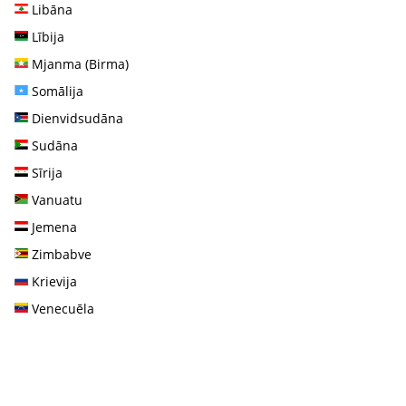
Libāna
Lībija
Mjanma (Birma)
Somālija
Dienvidsudāna
Sudāna
Sīrija
Vanuatu
Jemena
Zimbabve
Krievija
Venecuēla