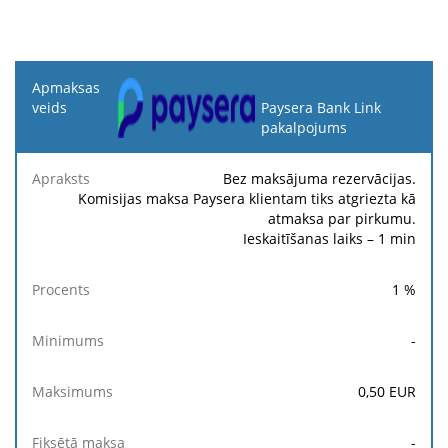
Apmaksas
veids
Paysera Bank Link
pakalpojums
Fik
Apraksts
Procents
Minimums
Maksimums
ma
Bez maksājuma rezervācijas.
Komisijas maksa Paysera klientam tiks atgriezta kā
atmaksa par pirkumu.
Ieskaitīšanas laiks – 1 min
1
%
-
0,50
EUR
-