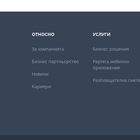
ОТНОСНО
УСЛУГИ
За компанията
Бизнес решения
Бизнес партньорствo
Paysera мобилно
приложение
Новини
Разплащателна смет
Кариери