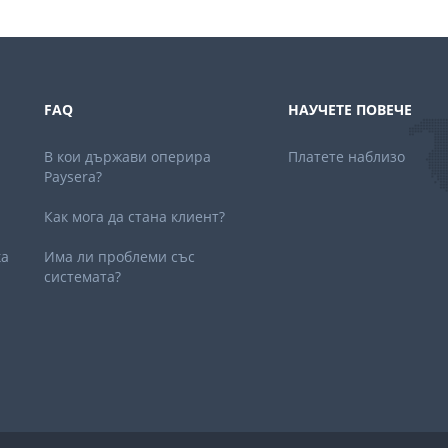
FAQ
НАУЧЕТЕ ПОВЕЧЕ
В кои държави оперира
Платете наблизо
Paysera?
Как мога да стана клиент?
ка
Има ли проблеми със
системата?