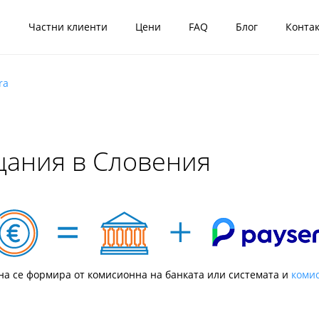
я
Частни клиенти
Цени
FAQ
Блог
Конта
ra
щания в Словения
а се формира от комисионна на банката или системата и
комис