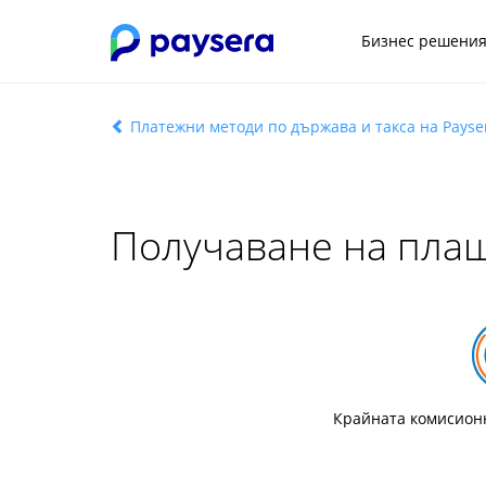
Бизнес решени
Платежни методи по държава и такса на Payse
Получаване на пла
Крайната комисионн