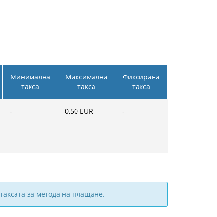
Минимална
Максимална
Фиксирана
такса
такса
такса
-
0,50
EUR
-
таксата за метода на плащане.