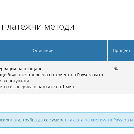
и платежни методи
Описание
Процент
ервация на плащане.
1
%
 ще бъде възстановена на клиент на Paysera като
k за покупката.
то се заверява в рамките на 1 мин.
исионната, трябва да се сумират
таксата на системата Paysera
и 