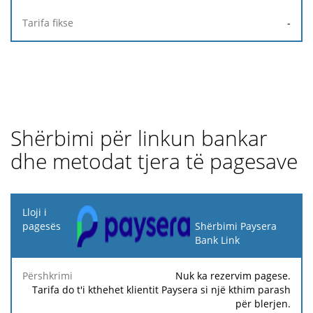
-
Shërbimi për linkun bankar
dhe metodat tjera të pagesave
Lloji i
pagesës
Shërbimi Paysera
Bank Link
Tarifa
Tarifa
Ta
Përshkrimi
Përqindja
minimale
maksimale
fi
Nuk ka rezervim pagese.
Tarifa do t'i kthehet klientit Paysera si një kthim parash
për blerjen.