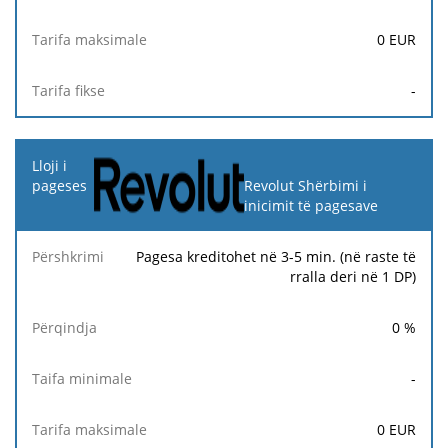
0
EUR
-
Revolut Shërbimi i
inicimit të pagesave
Pagesa kreditohet në 3-5 min. (në raste të
rralla deri në 1 DP)
0
%
-
0
EUR