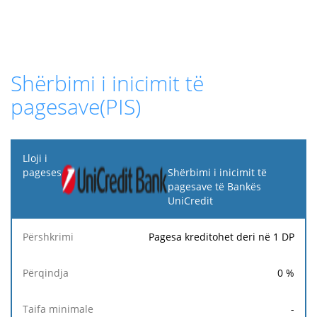
Shërbimi i inicimit të
pagesave(PIS)
Lloji i
pageses
Shërbimi i inicimit të
pagesave të Bankës
UniCredit
Taifa
Tarifa
Ta
Përshkrimi
Përqindja
minimale
maksimale
fi
Pagesa kreditohet deri në 1 DP
0
%
-