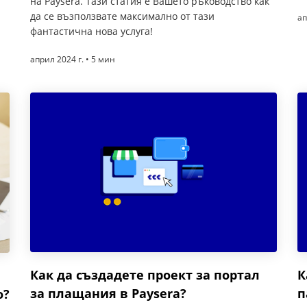
на Paysera. Тази статия е Вашето ръководство как
да се възползвате максимално от тази
ап
фантастична нова услуга!
април 2024 г. • 5 мин
Как да създадете проект за портал
К
за плащания в Paysera?
п
о?