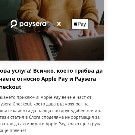
ова услуга! Всичко, което трябва да
наете относно Apple Pay и Paysera
heckout
акането приключи! Apple Pay вече е част от
aysera Checkout, което дава възможност на
ашите клиенти да плащат по друг удобен начин.
 тази статия в блога споделяме инфортмация за
ова как да активирате Apple Pay, колко ще струва
 още повече!