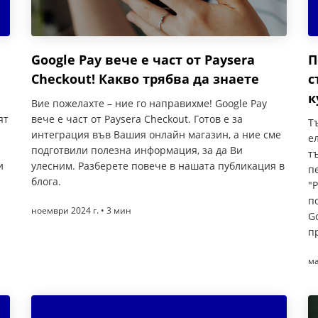
Google Pay вече е част от Paysera
П
Checkout! Какво трябва да знаете
с
к
Вие пожелахте – ние го направихме! Google Pay
ят
вече е част от Paysera Checkout. Готов е за
Т
интеграция във Вашия онлайн магазин, а ние сме
е
подготвили полезна информация, за да Ви
т
и
улесним. Разберете повече в нашата публикация в
п
блога.
"
п
ноември 2024 г. • 3 мин
G
п
ма