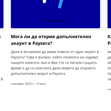
н
Мога ли да открия допълнителен
К
акаунт в Paysera?
P
Дали е възможно да имам повече от един акаунт в
А
Paysera? Това е въпрос, който понякога ни задават
д
т
нашите клиенти. Ако и Вие сте се питали същото,
о
време е да си изясните дали можете да откриете
и
допълнителен акаунт в Paysera.
п
 В
з
ноември 2023 г. • 4 мин
но