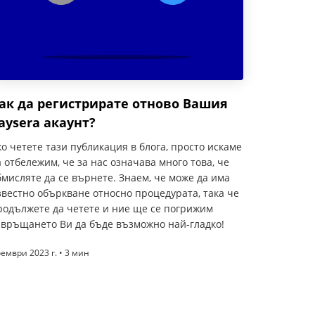
ак да регистрирате отново Вашия
aysera акаунт?
ко четете тази публикация в блога, просто искаме
а отбележим, че за нас означава много това, че
бмисляте да се върнете. Знаем, че може да има
звестно объркване относно процедурата, така че
родължете да четете и ние ще се погрижим
авръщането Ви да бъде възможно най-гладко!
ември 2023 г. • 3 мин