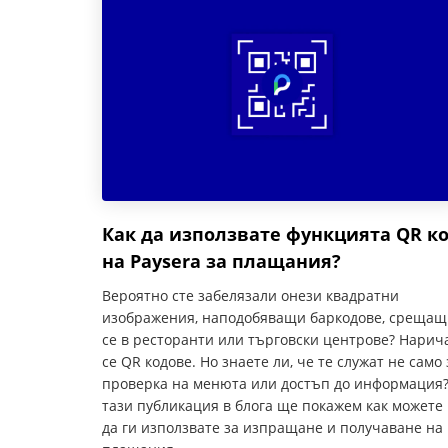
Как да използвате функцията QR к
на Paysera за плащания?
Вероятно сте забелязали онези квадратни
изображения, наподобяващи баркодове, срещащ
се в ресторанти или търговски центрове? Нарич
се QR кодове. Но знаете ли, че те служат не само 
проверка на менюта или достъп до информация?
тази публикация в блога ще покажем как можете
да ги използвате за изпращане и получаване на