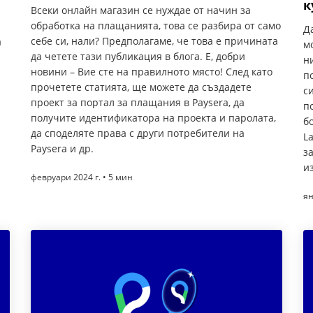
к
Всеки онлайн магазин се нуждае от начин за
обработка на плащанията, това се разбира от само
Д
себе си, нали? Предполагаме, че това е причината
а
м
да четете тази публикация в блога. Е, добри
н
новини – Вие сте на правилното място! След като
п
прочетете статията, ще можете да създадете
с
проект за портал за плащания в Paysera, да
п
получите идентификатора на проекта и паролата,
б
да споделяте права с други потребители на
L
Paysera и др.
з
и
февруари 2024 г. • 5 мин
ян