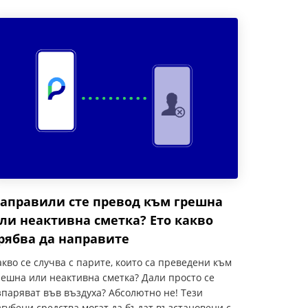
аправили сте превод към грешна
ли неактивна сметка? Ето какво
рябва да направите
акво се случва с парите, които са преведени към
решна или неактивна сметка? Дали просто се
зпаряват във въздуха? Абсолютно не! Тези
згубени средства могат да бъдат възстановени с