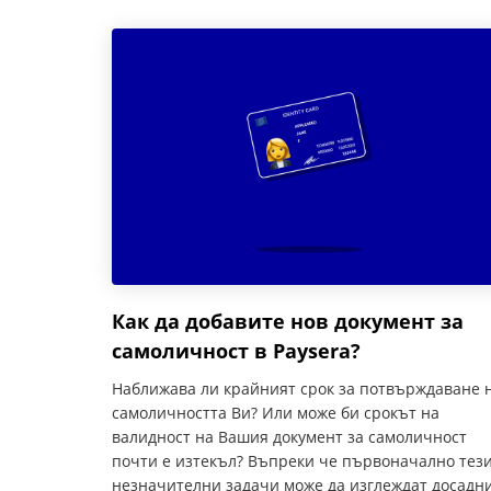
Как да добавите нов документ за
самоличност в Paysera?
Наближава ли крайният срок за потвърждаване 
самоличността Ви? Или може би срокът на
валидност на Вашия документ за самоличност
почти е изтекъл? Въпреки че първоначално тез
незначителни задачи може да изглеждат досадни