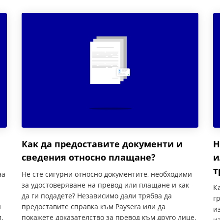
Н
Как да предоставите документи и
и
сведения относно плащане?
т
на
Не сте сигурни относно документите, необходими
за удостоверяване на превод или плащане и как
К
да ги подадете? Независимо дали трябва да
г
и
предоставите справка към Paysera или да
и
,
покажете доказателство за превод към друго лице,
и