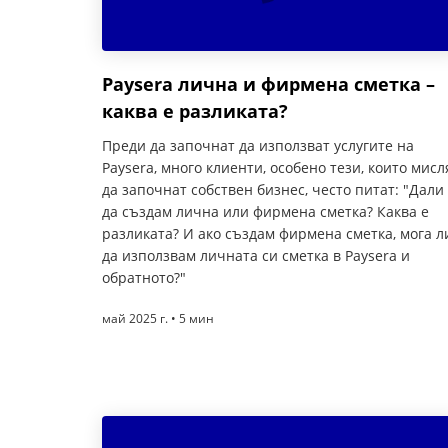
Paysera лична и фирмена сметка –
каква е разликата?
Преди да започнат да използват услугите на
Paysera, много клиенти, особено тези, които мисл
да започнат собствен бизнес, често питат: "Дали
да създам лична или фирмена сметка? Каква е
разликата? И ако създам фирмена сметка, мога л
да използвам личната си сметка в Paysera и
обратното?"
май 2025 г. • 5 мин