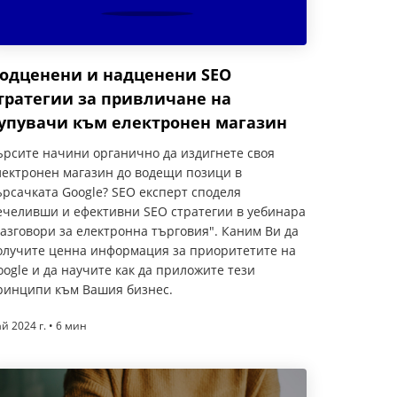
одценени и надценени SEO
тратегии за привличане на
упувачи към електронен магазин
ърсите начини органично да издигнете своя
лектронен магазин до водещи позици в
ърсачката Google? SEO експерт споделя
ечеливши и ефективни SEO стратегии в уебинара
Разговори за електронна търговия". Каним Ви да
олучите ценна информация за приоритетите на
oogle и да научите как да приложите тези
ринципи към Вашия бизнес.
й 2024 г. • 6 мин