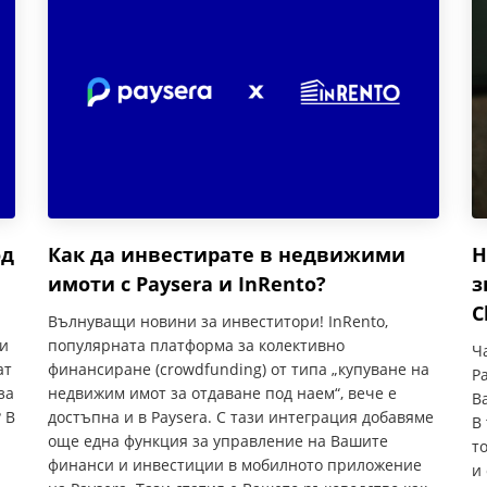
од
Как да инвестирате в недвижими
Н
имоти с Paysera и InRento?
з
C
Вълнуващи новини за инвеститори! InRento,
и
популярната платформа за колективно
Ч
ат
финансиране (crowdfunding) от типа „купуване на
P
за
недвижим имот за отдаване под наем“, вече е
В
 В
достъпна и в Paysera. С тази интеграция добавяме
В
още една функция за управление на Вашите
т
финанси и инвестиции в мобилното приложение
и