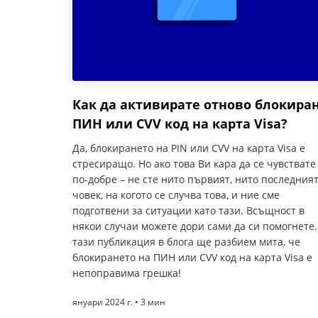
Как да активирате отново блокира
ПИН или CVV код на карта Visa?
Да, блокирането на PIN или CVV на карта Visa е
стресиращо. Но ако това Ви кара да се чувствате
по-добре – не сте нито първият, нито последния
човек, на когото се случва това, и ние сме
подготвени за ситуации като тази. Всъщност в
някои случаи можете дори сами да си помогнете.
тази публикация в блога ще разбием мита, че
блокирането на ПИН или CVV код на карта Visa е
непоправима грешка!
януари 2024 г. • 3 мин