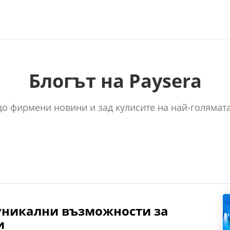
Блогът на Paysera
 до фирмени новини и зад кулисите на най-голямата
е уникални възможности за
и