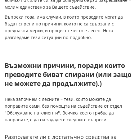
всичко по силите си, за да осигурим бързо разрешаване –
молим единствено за Вашето съдействие.
Въпреки това, има случаи, в които преводите могат да
бъдат спрени по причини, които не са свързани с
предпазни мерки, и процесът често е лесен. Нека
разгледаме тези ситуации по-подробно.
Възможни причини, поради които
преводите биват спирани (или защо
не можете да продължите).)
Нека започнем с лесните – тези, които можете да
поправите сами, без помощта на съдействие от отдел
"Обслужване на клиенти". Всичко, което трябва да
направите, е да си зададете следните въпроси.
Разполагате ли с достатъчно средства за