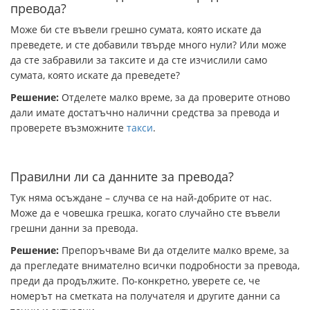
превода?
Може би сте въвели грешно сумата, която искате да
преведете, и сте добавили твърде много нули? Или може
да сте забравили за таксите и да сте изчислили само
сумата, която искате да преведете?
Решение:
Отделете малко време, за да проверите отново
дали имате достатъчно налични средства за превода и
проверете възможните
такси
.
Правилни ли са данните за превода?
Тук няма осъждане – случва се на най-добрите от нас.
Може да е човешка грешка, когато случайно сте въвели
грешни данни за превода.
Решение:
Препоръчваме Ви да отделите малко време, за
да прегледате внимателно всички подробности за превода,
преди да продължите. По-конкретно, уверете се, че
номерът на сметката на получателя и другите данни са