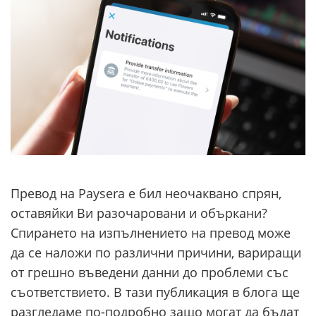
Превод на Paysera е бил неочаквано спрян,
оставяйки Ви разочаровани и объркани?
Спирането на изпълнението на превод може
да се наложи по различни причини, вариращи
от грешно въведени данни до проблеми със
съответствието. В тази публикация в блога ще
разгледаме по-подробно защо могат да бъдат