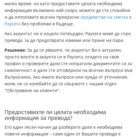
малко време, но като предоставите цялата необходима
информация възможно най-скоро, можете да сте спокойни
и да използвате всички прекрасни
предимства на сметка в
Paysera
без проблеми в бъдеще.
Ако акаунтът не е изцяло потвърден, Paysera може да спре
превода, за да предотврати измами или пране на пари.
Решение:
За да се уверите, че акаунтът Ви е актуален,
просто влезте в акаунта си в Paysera, отидете на своя
профил и проверете дали сте изпратили документите си за
самоличност и дали сте отговорили на всички въпроси във
Въпросника. Ако имате въпроси или нужда от уточнения,
моля, не се колебайте да се свържете с нашия отдел
"Обслужване на клиенти".
Предоставихте ли цялата необходима
информация за превода?
Ето един лесен начин да разберете дали е необходима
повече информация – само един от Вашите преводи е