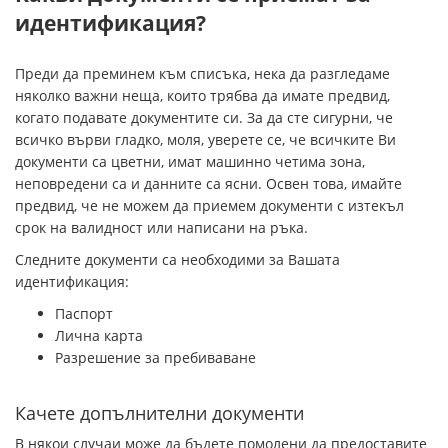
идентификация?
Преди да преминем към списъка, нека да разгледаме
няколко важни неща, които трябва да имате предвид,
когато подавате документите си. За да сте сигурни, че
всичко върви гладко, моля, уверете се, че всичките Ви
документи са цветни, имат машинно четима зона,
неповредени са и данните са ясни. Освен това, имайте
предвид, че не можем да приемем документи с изтекъл
срок на валидност или написани на ръка.
Следните документи са необходими за Вашата
идентификация:
Паспорт
Лична карта
Разрешение за пребиваване
Качете допълнителни документи
В някои случаи може да бъдете помолени да предоставите