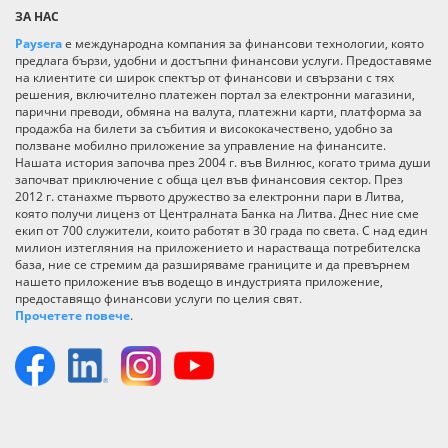
ЗА НАС
Paysera
е международна компания за финансови технологии, която
предлага бързи, удобни и достъпни финансови услуги. Предоставяме
на клиентите си широк спектър от финансови и свързани с тях
решения, включително платежен портал за електронни магазини,
парични преводи, обмяна на валута, платежни карти, платформа за
продажба на билети за събития и висококачествено, удобно за
ползване мобилно приложение за управление на финансите.
Нашата история започва през 2004 г. във Вилнюс, когато трима души
започват приключение с обща цел във финансовия сектор. През
2012 г. станахме първото дружество за електронни пари в Литва,
която получи лиценз от Централната Банка на Литва. Днес ние сме
екип от 700 служители, които работят в 30 града по света. С над един
милион изтегляния на приложението и нарастваща потребителска
база, ние се стремим да разширяваме границите и да превърнем
нашето приложение във водещо в индустрията приложение,
предоставящо финансови услуги по целия свят.
Прочетете повече
.