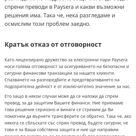
спрени преводи в Paysera и какви възможни
решения има. Така че, нека разгледаме и
осмислим този проблем заедно.
Кратък отказ от отговорност
Като лицензирано дружество за електронни пари Paysera
носи голяма отговорност за осигуряването на безопасни и
сигурни финансови транзакции за нашите клиенти.
Спазването на разпоредбите и предотвратяването на
подозрителна дейност е от изключително значение за нас.
Ето защо в някои случаи може да се наложи да спрем
превод, за да защитим Вашите финанси. Ние приемаме
това решение сериозно и винаги се стремим да Ви
помогнем да върнете трансферите си обратно. Така че, ако
някога се сблъскате със спрян превод, бъдете сигурни, че
това е за Ваша собствена защита и ние ще направим