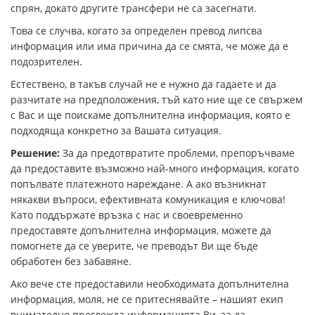
спрян, докато другите трансфери не са засегнати.
Това се случва, когато за определен превод липсва
информация или има причина да се смята, че може да е
подозрителен.
Естествено, в такъв случай не е нужно да гадаете и да
разчитате на предположения, тъй като ние ще се свържем
с Вас и ще поискаме допълнителна информация, която е
подходяща конкретно за Вашата ситуация.
Решение:
За да предотвратите проблеми, препоръчваме
да предоставите възможно най-много информация, когато
попълвате платежното нареждане. А ако възникнат
някакви въпроси, ефективната комуникация е ключова!
Като поддържате връзка с нас и своевременно
предоставяте допълнителна информация, можете да
помогнете да се уверите, че преводът Ви ще бъде
обработен без забавяне.
Ако вече сте предоставили необходимата допълнителна
информация, моля, не се притеснявайте – нашият екип
внимателно преглежда информацията Ви, за да